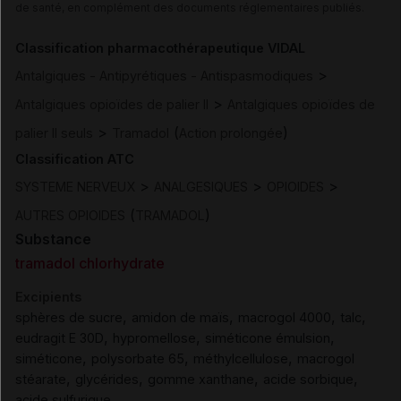
de santé, en complément des documents réglementaires publiés.
Classification pharmacothérapeutique VIDAL
>
Antalgiques - Antipyrétiques - Antispasmodiques
>
Antalgiques opioïdes de palier II
Antalgiques opioïdes de
>
(
)
palier II seuls
Tramadol
Action prolongée
Classification ATC
>
>
>
SYSTEME NERVEUX
ANALGESIQUES
OPIOIDES
(
)
AUTRES OPIOIDES
TRAMADOL
Substance
tramadol chlorhydrate
Excipients
,
,
,
,
sphères de sucre
amidon de maïs
macrogol 4000
talc
,
,
,
eudragit E 30D
hypromellose
siméticone émulsion
,
,
,
siméticone
polysorbate 65
méthylcellulose
macrogol
,
,
,
,
stéarate
glycérides
gomme xanthane
acide sorbique
acide sulfurique