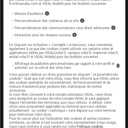
fr.m3manabu.com et VIDAL Mobile) pour les finalités suivantes :
Voir la fiche laboratoire
Mesure d’audience
i
Personnalisation des contenus de ce site
i
Personnalisation des communications vous étant adressées
i
Rein
Interaction avec les réseaux sociaux
i
Adaptation de posologie
En cliquant sur le bouton « J’accepte » ci-dessous, vous consentez
également à ce que des cookies soient utilisés sur certains sites et
Toxicité rénale
applications édités par VIDAL(vidal.fr, campus.vidal.fr, hoptimal.vidal.fr,
evidal.vidal.fr et VIDAL Mobile) pour les finalités suivantes :
Affichage de publicités personnalisées par rapport à votre profil et
i
activités sur ce site et des sites tiers
Vous pouvez réaliser un choix granulaire en cliquant "Je paramètre les
VIDAL Recos
cookies". Quel que soit votre choix, vous êtes informé que VIDAL utilise
des cookies exemptés de consentement, de fonctionnement et de
mesure d'audience pour produire des statistiques de visites
Douleur de l'adulte
anonymes.
Si vous êtes connecté à votre compte utilisateur VIDAL, votre choix
sera enregistré au niveau de votre compte VIDAL et sera appliqué
Douleur de l'enfant
depuis l’ensemble des terminaux que vous utilisez. A défaut, votre
choix sera uniquement applicable au terminal que vous utilisez
actuellement : un cookie « technique » sera déposé sur votre terminal
Gonarthrose, coxarthrose
pour mémoriser votre choix.
Pour en savoir plus sur l’utilisation des cookies et autres traceurs
similaires, ou retirer à tout moment votre consentement à leur usage,
Lombalgie chronique
nous vous invitons à vous rendre sur notre
Politique cookies
.