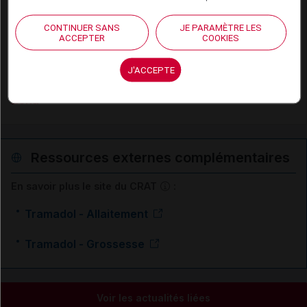
Lombalgie et lomboradiculalgie aiguës communes
CONTINUER SANS
JE PARAMÈTRE LES
ACCEPTER
COOKIES
Sinusite aiguë de l'adulte
J'ACCEPTE
Spondylarthrite ankylosante
Zona
Ressources externes complémentaires
En savoir plus le site du CRAT
:
Tramadol - Allaitement
Tramadol - Grossesse
Voir les actualités liées