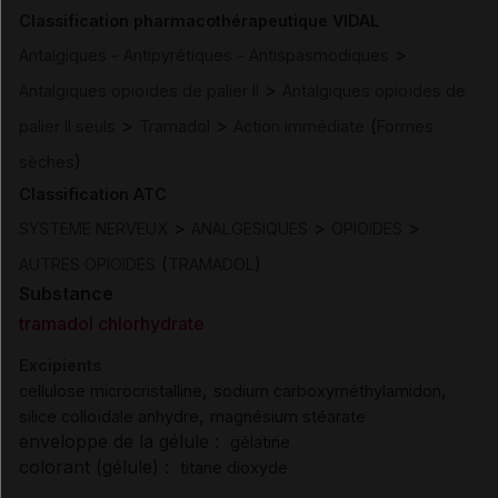
Classification pharmacothérapeutique VIDAL
>
Antalgiques - Antipyrétiques - Antispasmodiques
>
Antalgiques opioïdes de palier II
Antalgiques opioïdes de
>
>
(
palier II seuls
Tramadol
Action immédiate
Formes
)
sèches
Classification ATC
>
>
>
SYSTEME NERVEUX
ANALGESIQUES
OPIOIDES
(
)
AUTRES OPIOIDES
TRAMADOL
Substance
tramadol chlorhydrate
Excipients
,
,
cellulose microcristalline
sodium carboxyméthylamidon
,
silice colloïdale anhydre
magnésium stéarate
enveloppe de la gélule :
gélatine
colorant (gélule) :
titane dioxyde