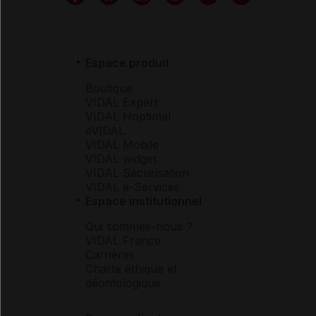
Espace produit
Boutique
VIDAL Expert
VIDAL Hoptimal
eVIDAL
VIDAL Mobile
VIDAL widget
VIDAL Sécurisation
VIDAL e-Services
Espace institutionnel
Qui sommes-nous ?
VIDAL France
Carrières
Charte éthique et
déontologique