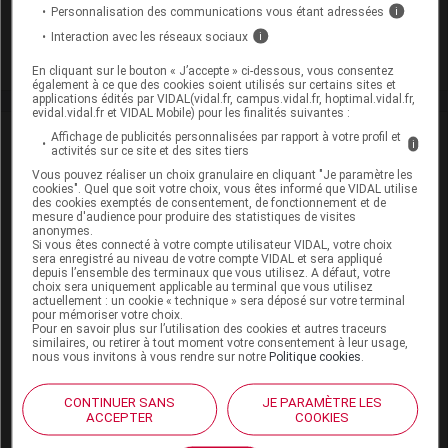
Personnalisation des communications vous étant adressées
i
Adaptation de posologie
Interaction avec les réseaux sociaux
i
Toxicité rénale
En cliquant sur le bouton « J’accepte » ci-dessous, vous consentez
également à ce que des cookies soient utilisés sur certains sites et
applications édités par VIDAL(vidal.fr, campus.vidal.fr, hoptimal.vidal.fr,
evidal.vidal.fr et VIDAL Mobile) pour les finalités suivantes :
VIDAL Recos
Affichage de publicités personnalisées par rapport à votre profil et
i
activités sur ce site et des sites tiers
Vous pouvez réaliser un choix granulaire en cliquant "Je paramètre les
Douleur de l'adulte
cookies". Quel que soit votre choix, vous êtes informé que VIDAL utilise
des cookies exemptés de consentement, de fonctionnement et de
mesure d'audience pour produire des statistiques de visites
Gonarthrose, coxarthrose
anonymes.
Si vous êtes connecté à votre compte utilisateur VIDAL, votre choix
sera enregistré au niveau de votre compte VIDAL et sera appliqué
Lombalgie chronique
depuis l’ensemble des terminaux que vous utilisez. A défaut, votre
choix sera uniquement applicable au terminal que vous utilisez
Lombalgie et lomboradiculalgie aiguës communes
actuellement : un cookie « technique » sera déposé sur votre terminal
pour mémoriser votre choix.
Pour en savoir plus sur l’utilisation des cookies et autres traceurs
Sinusite aiguë de l'adulte
similaires, ou retirer à tout moment votre consentement à leur usage,
nous vous invitons à vous rendre sur notre
Politique cookies
.
Spondylarthrite ankylosante
CONTINUER SANS
JE PARAMÈTRE LES
ACCEPTER
COOKIES
Zona