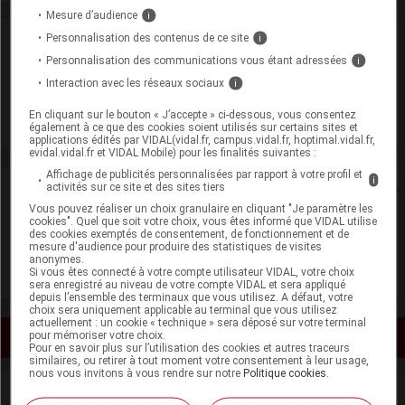
Mesure d’audience
i
Personnalisation des contenus de ce site
Laboratoire
i
Personnalisation des communications vous étant adressées
i
Ferring
Interaction avec les réseaux sociaux
i
En cliquant sur le bouton « J’accepte » ci-dessous, vous consentez
Voir la fiche laboratoire
également à ce que des cookies soient utilisés sur certains sites et
applications édités par VIDAL(vidal.fr, campus.vidal.fr, hoptimal.vidal.fr,
evidal.vidal.fr et VIDAL Mobile) pour les finalités suivantes :
Affichage de publicités personnalisées par rapport à votre profil et
i
activités sur ce site et des sites tiers
Rein
Vous pouvez réaliser un choix granulaire en cliquant "Je paramètre les
cookies". Quel que soit votre choix, vous êtes informé que VIDAL utilise
Adaptation de posologie
des cookies exemptés de consentement, de fonctionnement et de
mesure d'audience pour produire des statistiques de visites
anonymes.
Toxicité rénale
Si vous êtes connecté à votre compte utilisateur VIDAL, votre choix
sera enregistré au niveau de votre compte VIDAL et sera appliqué
depuis l’ensemble des terminaux que vous utilisez. A défaut, votre
choix sera uniquement applicable au terminal que vous utilisez
actuellement : un cookie « technique » sera déposé sur votre terminal
pour mémoriser votre choix.
Voir les actualités liées
Pour en savoir plus sur l’utilisation des cookies et autres traceurs
similaires, ou retirer à tout moment votre consentement à leur usage,
nous vous invitons à vous rendre sur notre
Politique cookies
.