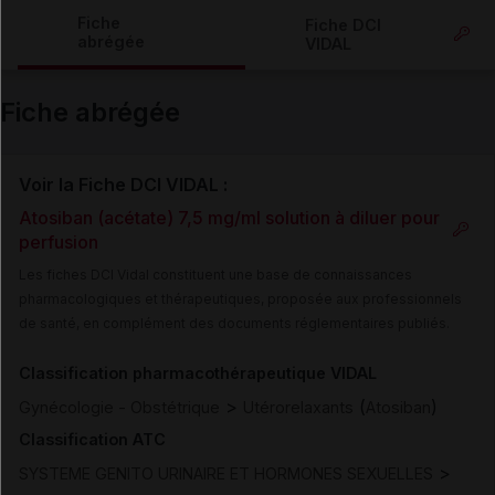
Copier l'url
Fiche
Fiche DCI
abrégée
VIDAL
Email
Fiche abrégée
Voir la Fiche DCI VIDAL :
Atosiban (acétate) 7,5 mg/ml solution à diluer pour
perfusion
Les fiches DCI Vidal constituent une base de connaissances
pharmacologiques et thérapeutiques, proposée aux professionnels
de santé, en complément des documents réglementaires publiés.
Classification pharmacothérapeutique VIDAL
>
(
)
Gynécologie - Obstétrique
Utérorelaxants
Atosiban
Classification ATC
>
SYSTEME GENITO URINAIRE ET HORMONES SEXUELLES