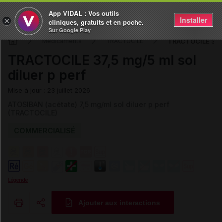
App VIDAL : Vos outils
Installer
×
cliniques, gratuits et en poche.
Sur Google Play
TRACTOCILE 37,5 
Médicaments
TRACTOCILE
TRACTOCILE 37,5 mg/5 ml sol
diluer p perf
Mise à jour : 23 juillet 2026
ATOSIBAN (acétate) 7,5 mg/ml sol diluer p perf
(TRACTOCILE)
COMMERCIALISÉ
Légende
Ajouter aux interactions