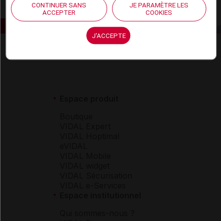
CONTINUER SANS
JE PARAMÈTRE LES
ACCEPTER
COOKIES
J'ACCEPTE
Espace produit
Boutique
VIDAL Expert
VIDAL Hoptimal
eVIDAL
VIDAL Mobile
VIDAL widget
VIDAL Sécurisation
VIDAL e-Services
Espace institutionnel
Qui sommes-nous ?