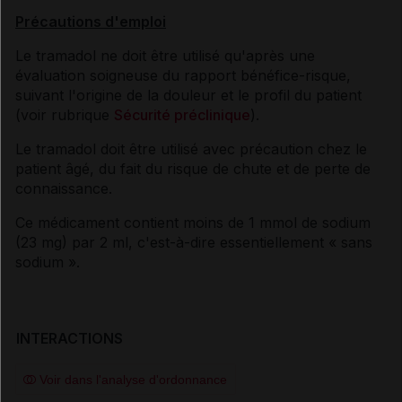
Précautions d'emploi
Le tramadol ne doit être utilisé qu'après une
évaluation soigneuse du rapport bénéfice-risque,
suivant l'origine de la douleur et le profil du patient
(voir rubrique
Sécurité préclinique
).
Le tramadol doit être utilisé avec précaution chez le
patient âgé, du fait du risque de chute et de perte de
connaissance.
Ce médicament contient moins de 1 mmol de sodium
(23 mg) par 2 ml, c'est-à-dire essentiellement « sans
sodium ».
INTERACTIONS
Voir dans l'analyse d'ordonnance