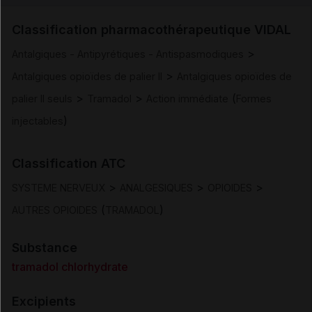
Indications
Classification pharmacothérapeutique VIDAL
>
Antalgiques - Antipyrétiques - Antispasmodiques
Posologie et mode d'administration
>
Antalgiques opioïdes de palier II
Antalgiques opioïdes de
>
>
(
palier II seuls
Tramadol
Action immédiate
Formes
Contre-indications
)
injectables
Mises en garde et précautions d'emploi
Classification ATC
Interactions
>
>
>
SYSTEME NERVEUX
ANALGESIQUES
OPIOIDES
(
)
AUTRES OPIOIDES
TRAMADOL
Fertilité/grossesse/allaitement
Substance
Conduite et utilisation de machines
tramadol chlorhydrate
Excipients
Effets indésirables