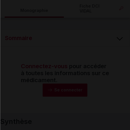
Copier l'url
Fiche DCI
Monographie
VIDAL
Email
Sommaire
Connectez-vous
pour accéder
Synthèse
à toutes les informations sur ce
médicament.
Monographie
Se connecter
Formes et présentations
Synthèse
Composition