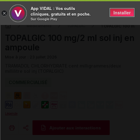
App VIDAL : Vos outils
Installer
×
cliniques, gratuits et en poche.
Sur Google Play
TOPALGIC 100 mg/2 
Médicaments
TOPALGIC
TOPALGIC 100 mg/2 ml sol inj en
ampoule
Mise à jour : 23 juillet 2026
TRAMADOL CHLORHYDRATE cent milligrammes/deux
millilitre sol inj (TOPALGIC)
COMMERCIALISÉ
Légende
Ajouter aux interactions