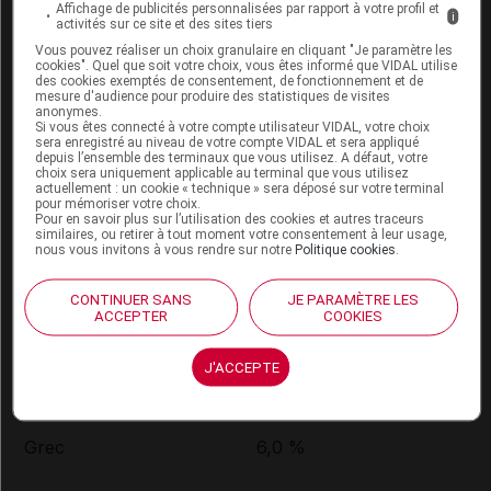
Affichage de publicités personnalisées par rapport à votre profil et
i
rapides dans différentes populations sont résumées
activités sur ce site et des sites tiers
ci-dessous :
Vous pouvez réaliser un choix granulaire en cliquant "Je paramètre les
cookies". Quel que soit votre choix, vous êtes informé que VIDAL utilise
des cookies exemptés de consentement, de fonctionnement et de
mesure d'audience pour produire des statistiques de visites
Population
%
de prévalence
anonymes.
Si vous êtes connecté à votre compte utilisateur VIDAL, votre choix
sera enregistré au niveau de votre compte VIDAL et sera appliqué
depuis l’ensemble des terminaux que vous utilisez. A défaut, votre
Africain/Éthiopien
29 %
choix sera uniquement applicable au terminal que vous utilisez
actuellement : un cookie « technique » sera déposé sur votre terminal
pour mémoriser votre choix.
Pour en savoir plus sur l’utilisation des cookies et autres traceurs
similaires, ou retirer à tout moment votre consentement à leur usage,
Afro-Américain
de 3,4 % à 6,5 %
nous vous invitons à vous rendre sur notre
Politique cookies
.
CONTINUER SANS
JE PARAMÈTRE LES
Asiatique
de 1,2 % à 2 %
ACCEPTER
COOKIES
J'ACCEPTE
Caucasien
de 3,6 % à 6,5 %
Grec
6,0 %