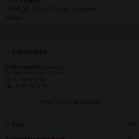
Santé publique).
AMM
CIP 3400955888192 (5Amp/2ml).
Collect.
Laboratoire
NEURAXPHARM France SAS
44, rue Cambronne
.
75015
Paris
Tél
:
01 53 63 42 90
Fax
:
01 45 48 48 44
Voir la fiche laboratoire
Rein
Adaptation de posologie