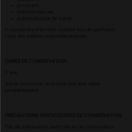
piroxicam,
phénylbutazone,
acétylsalicylate de lysine.
Il conviendra d'en tenir compte lors de perfusion
chez des patients polymédicamentés.
DURÉE DE CONSERVATION
3 ans.
Après ouverture, le produit doit être utilisé
immédiatement.
PRÉCAUTIONS PARTICULIÈRES DE CONSERVATION
Pas de précautions particulières de conservation.