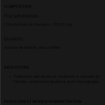
COMPOSITION
Pour une ampoule :
Chlorhydrate de tramadol : 100,00 mg
Excipients :
Acétate de sodium, eau purifiée.
INDICATIONS
Traitement des douleurs modérées à intenses de
l'adulte, notamment douleurs post-chirurgicales.
POSOLOGIE ET MODE D'ADMINISTRATION