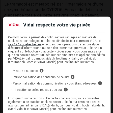
Le tramadol est métabolisé par l'intermédiaire d'une
enzyme hépatique, le CYP2D6. En cas de déficit ou
d'absence totale de cette enzyme chez le patient,
l'effet analgésique attendu pourra ne pas être obtenu.
Vidal respecte votre vie privée
Il est estimé que jusqu'à 7 % de la population
caucasienne pourrait présenter ce déficit. Toutefois, si
le patient est un métaboliseur ultra-rapide, il existe un
Ce module vous permet de configurer vos réglages en matière de
cookies et technologies similaires afin de décider comment VIDAL et
risque, même à dose recommandée, de manifestation
ses 124 sociétés tierces
effectuent des opérations de lecture et/ou
d'effets indésirables liés à la toxicité des opiacés.
d’écriture d’informations au sein des terminaux que vous utilisez. En
cliquant sur le bouton « J’accepte » ci-dessous, vous consentez à ce
que des cookies soient utilisés sur certains sites et applications édités
Les symptômes généraux de toxicité des opiacés
par VIDAL (vidal.fr, campus.vidal.fr, hoptimal.vidal.fr, evidal.vidal.fr,
fr.m3manabu.com et VIDAL Mobile) pour les finalités suivantes :
incluent une confusion mentale, une somnolence,
une respiration superficielle, des pupilles contractées,
Mesure d’audience
i
des nausées, des vomissements, une constipation et
Personnalisation des contenus de ce site
i
une perte d'appétit. Dans les cas graves, les patients
Personnalisation des communications vous étant adressées
i
peuvent présenter les symptômes d'une défaillance
Interaction avec les réseaux sociaux
i
circulatoire et respiratoire pouvant engager le
pronostic vital et conduire à une issue fatale dans de
En cliquant sur le bouton « J’accepte » ci-dessous, vous consentez
très rares cas.
également à ce que des cookies soient utilisés sur certains sites et
applications édités par VIDAL(vidal.fr, campus.vidal.fr, hoptimal.vidal.fr,
evidal.vidal.fr et VIDAL Mobile) pour les finalités suivantes :
Les prévalences estimées de métaboliseurs ultra-