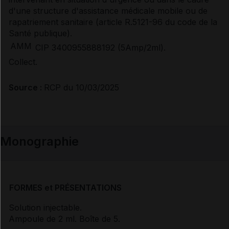
d'une structure d'assistance médicale mobile ou de
rapatriement sanitaire (article R.5121-96 du code de la
Prescription/délivrance/prise en charge
Santé publique).
AMM
CIP 3400955888192 (5Amp/2ml).
Collect.
Source :
RCP du 10/03/2025
Monographie
FORMES et PRÉSENTATIONS
Solution injectable.
Ampoule de 2 ml. Boîte de 5.