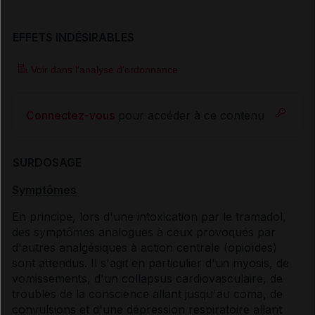
EFFETS INDÉSIRABLES
Voir dans l'analyse d'ordonnance
Connectez-vous
pour accéder à ce contenu
SURDOSAGE
Symptômes
En principe, lors d'une intoxication par le tramadol,
des symptômes analogues à ceux provoqués par
d'autres analgésiques à action centrale (opioïdes)
sont attendus. Il s'agit en particulier d'un myosis, de
vomissements, d'un collapsus cardiovasculaire, de
troubles de la conscience allant jusqu'au coma, de
convulsions et d'une dépression respiratoire allant