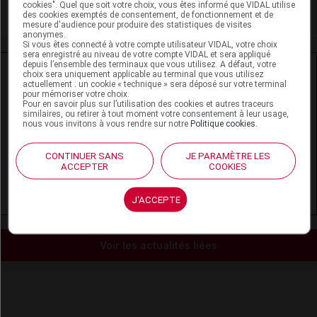
cookies". Quel que soit votre choix, vous êtes informé que VIDAL utilise
Soins palliatifs et accompagnement
des cookies exemptés de consentement, de fonctionnement et de
mesure d'audience pour produire des statistiques de visites
anonymes.
Si vous êtes connecté à votre compte utilisateur VIDAL, votre choix
sera enregistré au niveau de votre compte VIDAL et sera appliqué
depuis l’ensemble des terminaux que vous utilisez. A défaut, votre
Ressources externes complémentaires
choix sera uniquement applicable au terminal que vous utilisez
actuellement : un cookie « technique » sera déposé sur votre terminal
pour mémoriser votre choix.
En savoir plus le site du CRAT
:
Pour en savoir plus sur l’utilisation des cookies et autres traceurs
similaires, ou retirer à tout moment votre consentement à leur usage,
nous vous invitons à vous rendre sur notre
Politique cookies
.
Laxatifs anthracéniques = boldo, cascara, aloes,
séné… - Allaitement
CONTINUER SANS
JE PARAMÈTRE LES
ACCEPTER
COOKIES
Laxatifs anthracéniques = boldo, cascara, aloès,
séné… - Grossesse
J'ACCEPTE
Voir les actualités liées