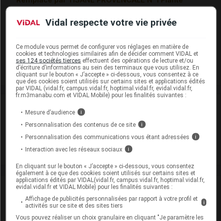
tisane en sachet 24Sach/1,5g
Vidal respecte votre vie privée
Cip :
3400930009680
Modalités de conservation : Avant ouverture : < 25° durant
36 mois
Ce module vous permet de configurer vos réglages en matière de
cookies et technologies similaires afin de décider comment VIDAL et
Supprimé
ses 124 sociétés tierces
effectuent des opérations de lecture et/ou
d’écriture d’informations au sein des terminaux que vous utilisez. En
cliquant sur le bouton « J’accepte » ci-dessous, vous consentez à ce
que des cookies soient utilisés sur certains sites et applications édités
par VIDAL (vidal.fr, campus.vidal.fr, hoptimal.vidal.fr, evidal.vidal.fr,
fr.m3manabu.com et VIDAL Mobile) pour les finalités suivantes :
Laboratoire
Mesure d’audience
i
Personnalisation des contenus de ce site
i
Tisane Provencale
Personnalisation des communications vous étant adressées
i
Interaction avec les réseaux sociaux
i
Voir la fiche laboratoire
En cliquant sur le bouton « J’accepte » ci-dessous, vous consentez
également à ce que des cookies soient utilisés sur certains sites et
applications édités par VIDAL(vidal.fr, campus.vidal.fr, hoptimal.vidal.fr,
VIDAL Recos
evidal.vidal.fr et VIDAL Mobile) pour les finalités suivantes :
Affichage de publicités personnalisées par rapport à votre profil et
i
activités sur ce site et des sites tiers
Constipation de l'adulte
Vous pouvez réaliser un choix granulaire en cliquant "Je paramètre les