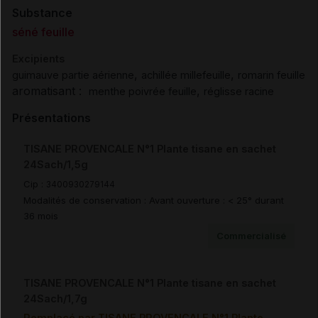
Substance
séné feuille
Excipients
,
,
guimauve partie aérienne
achillée millefeuille
romarin feuille
aromatisant :
,
menthe poivrée feuille
réglisse racine
Présentations
TISANE PROVENCALE N°1 Plante tisane en sachet
24Sach/1,5g
Cip :
3400930279144
Modalités de conservation : Avant ouverture : < 25° durant
36 mois
Commercialisé
TISANE PROVENCALE N°1 Plante tisane en sachet
24Sach/1,7g
Remplacé par TISANE PROVENCALE N°1 Plante