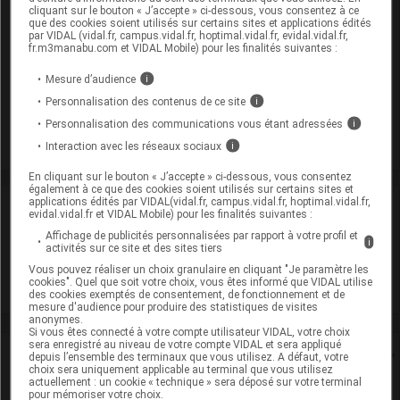
THIOTEPA FRESENIUS KABI 100 mg Pdr sol dil perf Fl
cliquant sur le bouton « J’accepte » ci-dessous, vous consentez à ce
que des cookies soient utilisés sur certains sites et applications édités
Cip :
par VIDAL (vidal.fr, campus.vidal.fr, hoptimal.vidal.fr, evidal.vidal.fr,
3400955094791
fr.m3manabu.com et VIDAL Mobile) pour les finalités suivantes :
Modalités de conservation : Avant ouverture : 2° < t < 8°
durant 24 mois (Conserver au réfrigérateur, Ne pas
Mesure d’audience
i
congeler)
Personnalisation des contenus de ce site
i
Commercialisé
Personnalisation des communications vous étant adressées
i
Interaction avec les réseaux sociaux
i
En cliquant sur le bouton « J’accepte » ci-dessous, vous consentez
également à ce que des cookies soient utilisés sur certains sites et
applications édités par VIDAL(vidal.fr, campus.vidal.fr, hoptimal.vidal.fr,
Laboratoire
evidal.vidal.fr et VIDAL Mobile) pour les finalités suivantes :
Affichage de publicités personnalisées par rapport à votre profil et
i
activités sur ce site et des sites tiers
Fresenius Kabi France
Vous pouvez réaliser un choix granulaire en cliquant "Je paramètre les
cookies". Quel que soit votre choix, vous êtes informé que VIDAL utilise
Voir la fiche laboratoire
des cookies exemptés de consentement, de fonctionnement et de
mesure d'audience pour produire des statistiques de visites
anonymes.
Si vous êtes connecté à votre compte utilisateur VIDAL, votre choix
sera enregistré au niveau de votre compte VIDAL et sera appliqué
Rein
depuis l’ensemble des terminaux que vous utilisez. A défaut, votre
choix sera uniquement applicable au terminal que vous utilisez
actuellement : un cookie « technique » sera déposé sur votre terminal
Adaptation de posologie
pour mémoriser votre choix.