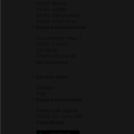
VIDAL Mobile
VIDAL widget
VIDAL Sécurisation
VIDAL e-Services
Espace institutionnel
Qui sommes-nous ?
VIDAL France
Carrières
Charte éthique et
déontologique
Service client
Contact
Aide
Espace partenaires
Éditeurs de logiciel
VIDAL sur votre site
Vidal Mobile