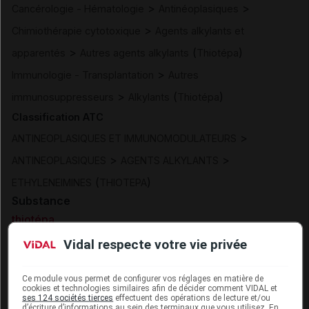
>
>
Cancérologie - Hématologie
Antinéoplasiques
>
Chimiothérapie cytotoxique
Agents alkylants et
>
(
)
apparentés
Autres agents alkylants
Thiotépa
>
Immunologie - Transplantation
Autres
>
(
)
immunosuppresseurs
Alkylants
Thiotépa
Classification ATC
>
ANTINEOPLASIQUES ET IMMUNOMODULATEURS
>
>
ANTINEOPLASIQUES
AGENTS ALKYLANTS
(
)
ETHYLENEIMINES
THIOTEPA
Substance
thiotépa
Vidal respecte votre vie privée
Excipients
sodium carbonate
Ce module vous permet de configurer vos réglages en matière de
Présentation
cookies et technologies similaires afin de décider comment VIDAL et
ses 124 sociétés tierces
effectuent des opérations de lecture et/ou
d’écriture d’informations au sein des terminaux que vous utilisez. En