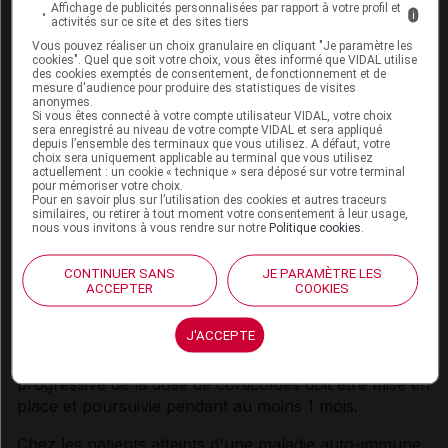
Affichage de publicités personnalisées par rapport à votre profil et
i
activités sur ce site et des sites tiers
En cas de suspicion d'effets indésirables d'origine
Vous pouvez réaliser un choix granulaire en cliquant "Je paramètre les
immunologique, il convient de procéder à une
cookies". Quel que soit votre choix, vous êtes informé que VIDAL utilise
évaluation adéquate pour confirmer l'étiologie ou
des cookies exemptés de consentement, de fonctionnement et de
mesure d'audience pour produire des statistiques de visites
écarter toute autre cause, notamment une infection.
anonymes.
Si vous êtes connecté à votre compte utilisateur VIDAL, votre choix
En fonction de la sévérité de l'effet indésirable, le
sera enregistré au niveau de votre compte VIDAL et sera appliqué
traitement par tislélizumab doit être interrompu et une
depuis l’ensemble des terminaux que vous utilisez. A défaut, votre
choix sera uniquement applicable au terminal que vous utilisez
corticothérapie doit être administrée (voir rubrique
actuellement : un cookie « technique » sera déposé sur votre terminal
Posologie et mode d'administration
). Sur la base des
pour mémoriser votre choix.
Pour en savoir plus sur l’utilisation des cookies et autres traceurs
données limitées issues des études cliniques,
similaires, ou retirer à tout moment votre consentement à leur usage,
l'administration d'autres immunosuppresseurs
nous vous invitons à vous rendre sur notre
Politique cookies
.
systémiques peut être envisagée chez les patients
pour lesquels les effets indésirables d'origine
CONTINUER SANS
JE PARAMÈTRE LES
ACCEPTER
COOKIES
immunologique ne sont pas contrôlés par l'utilisation
de corticoïdes (voir rubriques
Posologie et mode
J'ACCEPTE
d'administration
et
Effets indésirables
). En cas
d'amélioration à un Grade ≤ 1, une réduction
progressive de la dose de corticoïdes doit être mise en
place et poursuivie pendant au moins 1 mois.
Chez les patients atteints d'une maladie auto-immune