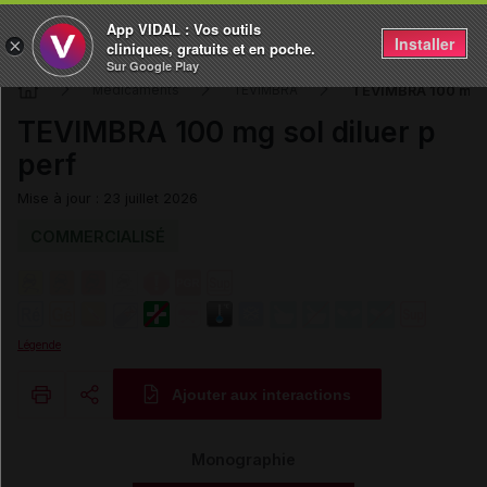
App VIDAL : Vos outils
Installer
×
cliniques, gratuits et en poche.
Sur Google Play
TEVIMBRA 100 mg so
Médicaments
TEVIMBRA
TEVIMBRA 100 mg sol diluer p
perf
Mise à jour : 23 juillet 2026
COMMERCIALISÉ
Légende
Ajouter aux interactions
Copier l'url
Monographie