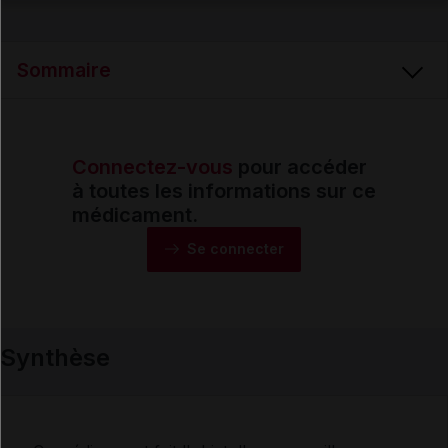
Email
Sommaire
Connectez-vous
pour accéder
Synthèse
à toutes les informations sur ce
médicament.
Monographie
Se connecter
Formes et présentations
Synthèse
Composition
Indications