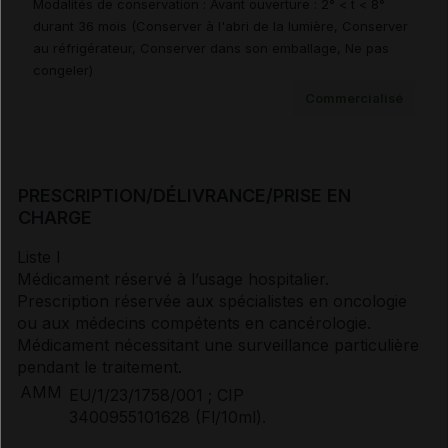
Modalités de conservation : Avant ouverture : 2° < t < 8°
durant 36 mois (Conserver à l'abri de la lumière, Conserver
au réfrigérateur, Conserver dans son emballage, Ne pas
congeler)
Documents de référence
Commercialisé
Guide Affection de Longue Durée (4)
PRESCRIPTION/DÉLIVRANCE/PRISE EN
CHARGE
Synthèse d'avis HAS (2)
Liste I
Médicament réservé à l’usage hospitalier.
Prescription réservée aux spécialistes en oncologie
Avis de la transparence (SMR/ASMR) (3)
ou aux médecins compétents en cancérologie.
Médicament nécessitant une surveillance particulière
pendant le traitement.
AMM
EU/1/23/1758/001 ; CIP
3400955101628 (Fl/10ml).