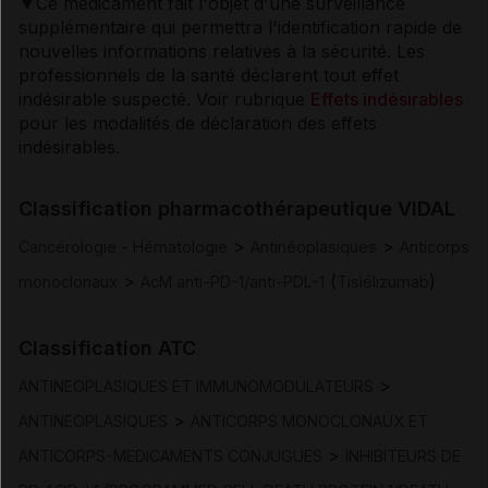
▼Ce médicament fait l'objet d'une surveillance
supplémentaire qui permettra l'identification rapide de
Posologie et mode d'administration
nouvelles informations relatives à la sécurité. Les
professionnels de la santé déclarent tout effet
Contre-indications
indésirable suspecté. Voir rubrique
Effets indésirables
pour les modalités de déclaration des effets
indésirables.
Mises en garde et précautions d'emploi
Classification pharmacothérapeutique VIDAL
Interactions
>
>
Cancérologie - Hématologie
Antinéoplasiques
Anticorps
>
(
)
monoclonaux
AcM anti-PD-1/anti-PDL-1
Tislélizumab
Fertilité/grossesse/allaitement
Classification ATC
Conduite et utilisation de machines
>
ANTINEOPLASIQUES ET IMMUNOMODULATEURS
Effets indésirables
>
ANTINEOPLASIQUES
ANTICORPS MONOCLONAUX ET
>
ANTICORPS-MEDICAMENTS CONJUGUES
INHIBITEURS DE
Surdosage