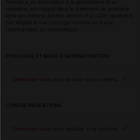
Tevimbra, en association à la gemcitabine et au
cisplatine, est indiqué dans le traitement de première
ligne des patients adultes atteints d'un CNP récidivant,
non éligible à une chirurgie curative ou à une
radiothérapie, ou métastatique.
POSOLOGIE ET MODE D'ADMINISTRATION
Connectez-vous
pour accéder à ce contenu
CONTRE-INDICATIONS
Connectez-vous
pour accéder à ce contenu