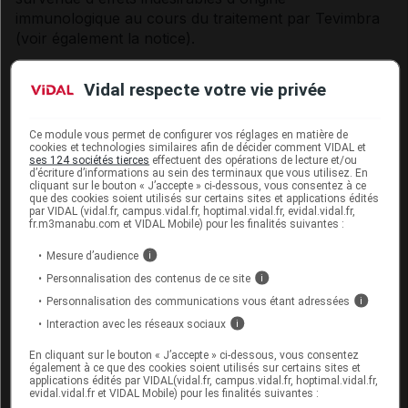
immunologique au cours du traitement par Tevimbra
(voir également la notice).
Le médecin prescripteur doit discuter avec le patient
Vidal respecte votre vie privée
des risques de survenue d'effets indésirables d'origine
immunologique au cours du traitement par Tevimbra.
Ce module vous permet de configurer vos réglages en matière de
Effets indésirables d'origine immunologique
cookies et technologies similaires afin de décider comment VIDAL et
ses 124 sociétés tierces
effectuent des opérations de lecture et/ou
d’écriture d’informations au sein des terminaux que vous utilisez. En
Des effets indésirables d'origine immunologique, y
cliquant sur le bouton « J’accepte » ci-dessous, vous consentez à ce
que des cookies soient utilisés sur certains sites et applications édités
compris des cas d'issue fatale, ont été rapportés au
par VIDAL (vidal.fr, campus.vidal.fr, hoptimal.vidal.fr, evidal.vidal.fr,
cours du traitement par tislélizumab (voir rubrique
fr.m3manabu.com et VIDAL Mobile) pour les finalités suivantes :
Effets indésirables
). La majorité de ces événements
Mesure d’audience
i
ont régressé suite à l'interruption du traitement par
Personnalisation des contenus de ce site
i
tislélizumab, à l'administration de corticoïdes et/ou de
soins de support. Des effets indésirables d'origine
Personnalisation des communications vous étant adressées
i
immunologique ont également été rapportés après
Interaction avec les réseaux sociaux
i
l'administration de la dernière dose de tislélizumab.
En cliquant sur le bouton « J’accepte » ci-dessous, vous consentez
Des effets indésirables d'origine immunologique
également à ce que des cookies soient utilisés sur certains sites et
affectant plusieurs systèmes d'organes peuvent
applications édités par VIDAL(vidal.fr, campus.vidal.fr, hoptimal.vidal.fr,
evidal.vidal.fr et VIDAL Mobile) pour les finalités suivantes :
survenir simultanément.