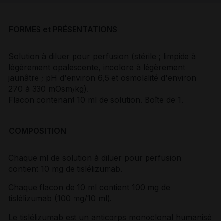
FORMES et PRÉSENTATIONS
Solution à diluer pour perfusion (stérile ; limpide à
légèrement opalescente, incolore à légèrement
jaunâtre ; pH d'environ 6,5 et osmolalité d'environ
270 à 330 mOsm/kg).
Flacon contenant 10 ml de solution. Boîte de 1.
COMPOSITION
Chaque ml de solution à diluer pour perfusion
contient 10 mg de tislélizumab.
Chaque flacon de 10 ml contient 100 mg de
tislélizumab (100 mg/10 ml).
Le tislélizumab est un anticorps monoclonal humanisé