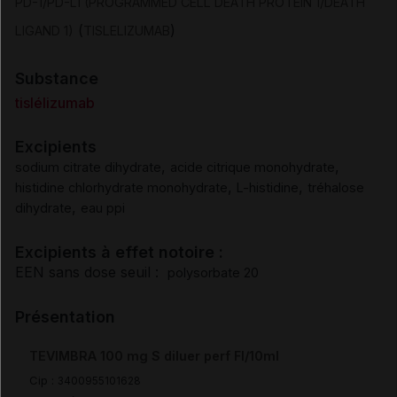
PD-1/PD-L1 (PROGRAMMED CELL DEATH PROTEIN 1/DEATH
(
)
LIGAND 1)
TISLELIZUMAB
Pharmacodynamie
Substance
Pharmacocinétique
tislélizumab
Sécurité préclinique
Excipients
,
,
sodium citrate dihydrate
acide citrique monohydrate
,
,
histidine chlorhydrate monohydrate
L-histidine
tréhalose
Incompatibilités
,
dihydrate
eau ppi
Durée de conservation
Excipients à effet notoire :
EEN sans dose seuil :
polysorbate 20
Précautions particulières de conservation
Présentation
Elimination/Manipulation
TEVIMBRA 100 mg S diluer perf Fl/10ml
Cip :
3400955101628
Prescription/délivrance/prise en charge