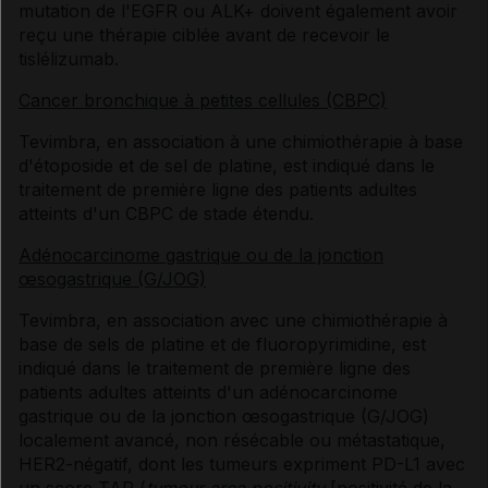
mutation de l'EGFR ou ALK+ doivent également avoir
reçu une thérapie ciblée avant de recevoir le
tislélizumab.
Cancer bronchique à petites cellules (CBPC)
Tevimbra, en association à une chimiothérapie à base
d'étoposide et de sel de platine, est indiqué dans le
traitement de première ligne des patients adultes
atteints d'un CBPC de stade étendu.
Adénocarcinome gastrique ou de la jonction
œsogastrique (G/JOG)
Tevimbra, en association avec une chimiothérapie à
base de sels de platine et de fluoropyrimidine, est
indiqué dans le traitement de première ligne des
patients adultes atteints d'un adénocarcinome
gastrique ou de la jonction œsogastrique (G/JOG)
localement avancé, non résécable ou métastatique,
HER2-négatif, dont les tumeurs expriment PD-L1 avec
un score TAP (
tumour area positivity
[positivité de la