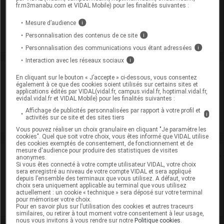
fr.m3manabu.com et VIDAL Mobile) pour les finalités suivantes :
son emballage)
Mesure d’audience
i
Commercialisé
Personnalisation des contenus de ce site
i
Personnalisation des communications vous étant adressées
i
Interaction avec les réseaux sociaux
i
Laboratoire
En cliquant sur le bouton « J’accepte » ci-dessous, vous consentez
également à ce que des cookies soient utilisés sur certains sites et
applications édités par VIDAL(vidal.fr, campus.vidal.fr, hoptimal.vidal.fr,
Bluefish Pharmaceuticals AB
evidal.vidal.fr et VIDAL Mobile) pour les finalités suivantes :
Affichage de publicités personnalisées par rapport à votre profil et
i
activités sur ce site et des sites tiers
Voir la fiche laboratoire
Vous pouvez réaliser un choix granulaire en cliquant "Je paramètre les
cookies". Quel que soit votre choix, vous êtes informé que VIDAL utilise
des cookies exemptés de consentement, de fonctionnement et de
mesure d'audience pour produire des statistiques de visites
Rein
anonymes.
Si vous êtes connecté à votre compte utilisateur VIDAL, votre choix
sera enregistré au niveau de votre compte VIDAL et sera appliqué
Adaptation de posologie
depuis l’ensemble des terminaux que vous utilisez. A défaut, votre
choix sera uniquement applicable au terminal que vous utilisez
actuellement : un cookie « technique » sera déposé sur votre terminal
Toxicité rénale
pour mémoriser votre choix.
Pour en savoir plus sur l’utilisation des cookies et autres traceurs
similaires, ou retirer à tout moment votre consentement à leur usage,
nous vous invitons à vous rendre sur notre
Politique cookies
.