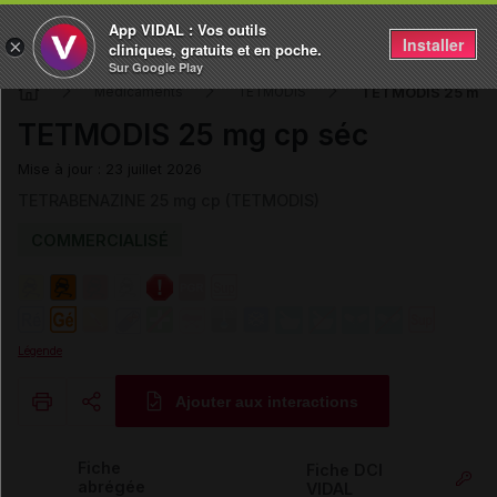
App VIDAL : Vos outils
Installer
×
cliniques, gratuits et en poche.
Sur Google Play
TETMODIS 25 mg c
Médicaments
TETMODIS
TETMODIS 25 mg cp séc
Mise à jour : 23 juillet 2026
TETRABENAZINE 25 mg cp (TETMODIS)
COMMERCIALISÉ
Légende
Ajouter aux interactions
Copier l'url
Fiche
Fiche DCI
abrégée
VIDAL