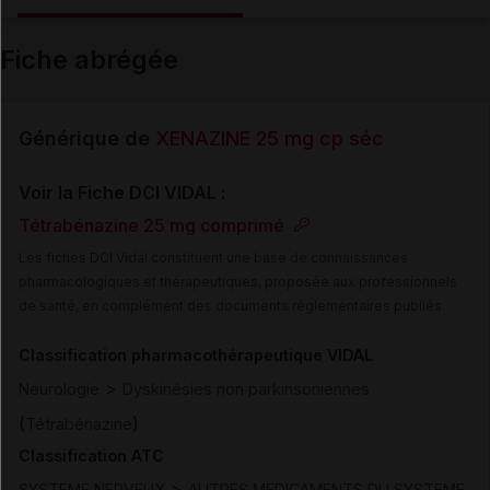
Email
Fiche abrégée
Générique de
XENAZINE 25 mg cp séc
Voir la Fiche DCI VIDAL :
Tétrabénazine 25 mg comprimé
Les fiches DCI Vidal constituent une base de connaissances
pharmacologiques et thérapeutiques, proposée aux professionnels
de santé, en complément des documents réglementaires publiés.
Classification pharmacothérapeutique VIDAL
>
Neurologie
Dyskinésies non parkinsoniennes
(
)
Tétrabénazine
Classification ATC
>
SYSTEME NERVEUX
AUTRES MEDICAMENTS DU SYSTEME