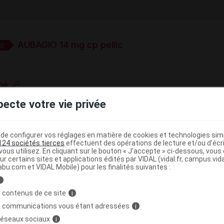
AUBAGIO 14 mg cp pellic
E
mé
e base de connaissances pharmacologiques et thérapeutiques,
pecte votre vie privée
té, en complément des documents réglementaires publiés.
peutique VIDAL
e configurer vos réglages en matière de cookies et technologies simil
124 sociétés tierces
effectuent des opérations de lecture et/ou d’écr
(
)
es
Tériflunomide
ous utilisez. En cliquant sur le bouton « J’accepte » ci-dessous, vou
ur certains sites et applications édités par VIDAL (vidal.fr, campus.vidal.
abu.com et VIDAL Mobile) pour les finalités suivantes :
>
>
NOMODULATEURS
IMMUNOSUPPRESSEURS
i
 contenus de ce site
i
IBITEURS DE LA DIHYDROOROTATE DESHYDROGENASE
s communications vous étant adressées
i
 réseaux sociaux
i