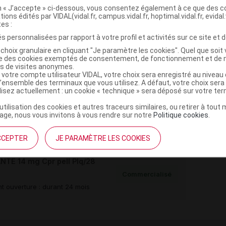
on « J’accepte » ci-dessous, vous consentez également à ce que des co
tions édités par VIDAL(vidal.fr, campus.vidal.fr, hoptimal.vidal.fr, evidal.
tes :
s personnalisées par rapport à votre profil et activités sur ce site et d
,
,
lulose microcristalline
sodium carboxyméthylamidon
choix granulaire en cliquant "Je paramètre les cookies". Quel que soit 
ise des cookies exemptés de consentement, de fonctionnement et de 
es de visites anonymes.
ce colloïdale anhydre
 votre compte utilisateur VIDAL, votre choix sera enregistré au nivea
crogol
l’ensemble des terminaux que vous utilisez. A défaut, votre choix ser
,
e dioxyde
indigotine laque aluminique
ilisez actuellement : un cookie « technique » sera déposé sur votre te
’utilisation des cookies et autres traceurs similaires, ou retirer à tou
ge, nous vous invitons à vous rendre sur notre
Politique cookies
.
e monohydrate
CCEPTER
JE PARAMÈTRE LES COOKIES
TE 14 mg Cpr pell Plq/28
Commercialisé
t ouverture : durant 24 mois