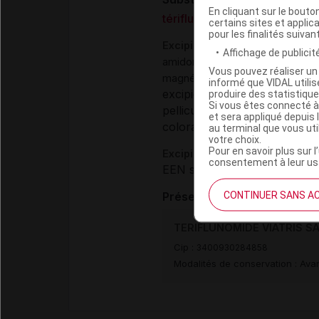
En cliquant sur le bout
tériflunomide
certains sites et applica
pour les finalités suivan
Excipients
Affichage de publicité
,
,
amidon de maïs
hyprolose
cel
Vous pouvez réaliser un 
magnésium stéarate
informé que VIDAL util
excipient et pelliculage :
produire des statistiqu
sili
Si vous êtes connecté à
pelliculage :
,
hypromellose
ma
et sera appliqué depuis 
colorant (pelliculage) :
titan
au terminal que vous ut
votre choix.
Pour en savoir plus sur l
Excipients à effet notoire :
consentement à leur usa
EEN sans dose seuil :
lactos
CONTINUER SANS A
Présentation
TERIFLUNOMIDE VIATRIS SAN
Cip :
3400930284858
Modalités de conservation : Avan