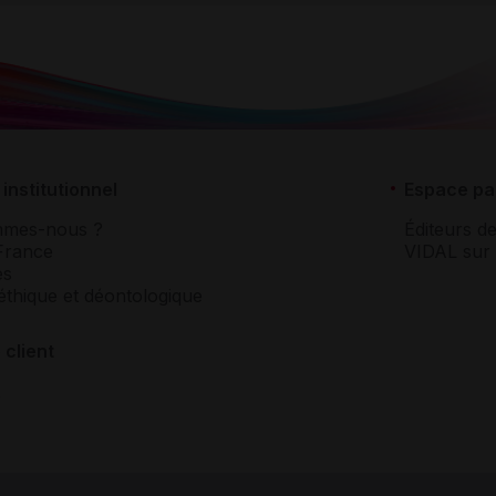
institutionnel
Espace pa
mmes-nous ?
Éditeurs de
France
VIDAL sur 
es
éthique et déontologique
 client