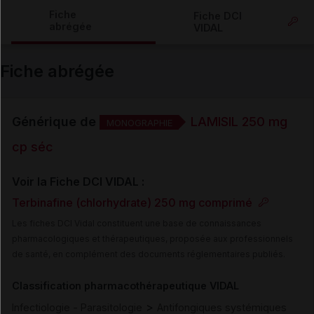
Copier l'url
Fiche
Fiche DCI
abrégée
VIDAL
Email
Fiche abrégée
Générique de
LAMISIL 250 mg
MONOGRAPHIE
cp séc
Voir la Fiche DCI VIDAL :
Terbinafine (chlorhydrate) 250 mg comprimé
Les fiches DCI Vidal constituent une base de connaissances
pharmacologiques et thérapeutiques, proposée aux professionnels
de santé, en complément des documents réglementaires publiés.
Classification pharmacothérapeutique VIDAL
>
Infectiologie - Parasitologie
Antifongiques systémiques