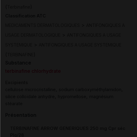
(
)
Terbinafine
Classification ATC
>
MEDICAMENTS DERMATOLOGIQUES
ANTIFONGIQUES A
>
USAGE DERMATOLOGIQUE
ANTIFONGIQUES A USAGE
>
SYSTEMIQUE
ANTIFONGIQUES A USAGE SYSTEMIQUE
(
)
TERBINAFINE
Substance
terbinafine chlorhydrate
Excipients
,
,
cellulose microcristalline
sodium carboxyméthylamidon
,
,
silice colloïdale anhydre
hypromellose
magnésium
stéarate
Présentation
TERBINAFINE ARROW GENERIQUES 250 mg Cpr séc
Plq/28