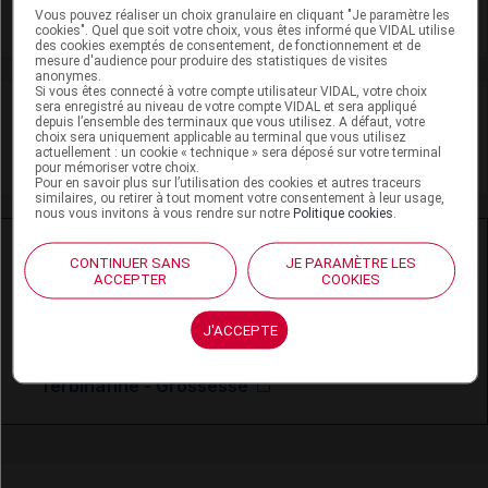
Vous pouvez réaliser un choix granulaire en cliquant "Je paramètre les
Toxicité rénale
cookies". Quel que soit votre choix, vous êtes informé que VIDAL utilise
des cookies exemptés de consentement, de fonctionnement et de
mesure d'audience pour produire des statistiques de visites
anonymes.
Si vous êtes connecté à votre compte utilisateur VIDAL, votre choix
VIDAL Recos
sera enregistré au niveau de votre compte VIDAL et sera appliqué
depuis l’ensemble des terminaux que vous utilisez. A défaut, votre
choix sera uniquement applicable au terminal que vous utilisez
actuellement : un cookie « technique » sera déposé sur votre terminal
Mycoses cutanéomuqueuses
pour mémoriser votre choix.
Pour en savoir plus sur l’utilisation des cookies et autres traceurs
similaires, ou retirer à tout moment votre consentement à leur usage,
nous vous invitons à vous rendre sur notre
Politique cookies
.
Ressources externes complémentaires
CONTINUER SANS
JE PARAMÈTRE LES
ACCEPTER
COOKIES
En savoir plus le site du CRAT
:
J'ACCEPTE
Terbinafine - Allaitement
Terbinafine - Grossesse