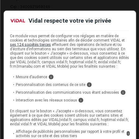
Cip :
3400921959246
Modalités de conservation : Avant ouverture : durant 36 mois
Vidal respecte votre vie privée
(Conserver à l'abri de la lumière, Conserver dans son
emballage)
Ce module vous permet de configurer vos réglages en matière de
Commercialisé
cookies et technologies similaires afin de décider comment VIDAL et
ses 124 sociétés tierces
effectuent des opérations de lecture et/ou
d’écriture d’informations au sein des terminaux que vous utilisez. En
cliquant sur le bouton « J’accepte » ci-dessous, vous consentez à ce
que des cookies soient utilisés sur certains sites et applications édités
par VIDAL (vidal.fr, campus.vidal.fr, hoptimal.vidal.fr, evidal.vidal.fr,
Laboratoire
fr.m3manabu.com et VIDAL Mobile) pour les finalités suivantes :
Mesure d’audience
i
Arrow Génériques
Personnalisation des contenus de ce site
i
Personnalisation des communications vous étant adressées
i
Voir la fiche laboratoire
Interaction avec les réseaux sociaux
i
En cliquant sur le bouton « J’accepte » ci-dessous, vous consentez
également à ce que des cookies soient utilisés sur certains sites et
Rein
applications édités par VIDAL(vidal.fr, campus.vidal.fr, hoptimal.vidal.fr,
evidal.vidal.fr et VIDAL Mobile) pour les finalités suivantes :
Adaptation de posologie
Affichage de publicités personnalisées par rapport à votre profil et
i
activités sur ce site et des sites tiers