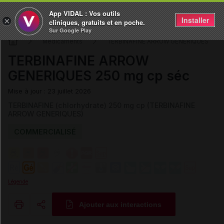
App VIDAL : Vos outils
Installer
×
cliniques, gratuits et en poche.
Sur Google Play
Médicaments
TERBINAFINE ARROW GENERIQUES
TERBINAFINE ARROW
GENERIQUES 250 mg cp séc
Mise à jour : 23 juillet 2026
TERBINAFINE (chlorhydrate) 250 mg cp (TERBINAFINE
ARROW GENERIQUES)
COMMERCIALISÉ
Légende
Ajouter aux interactions