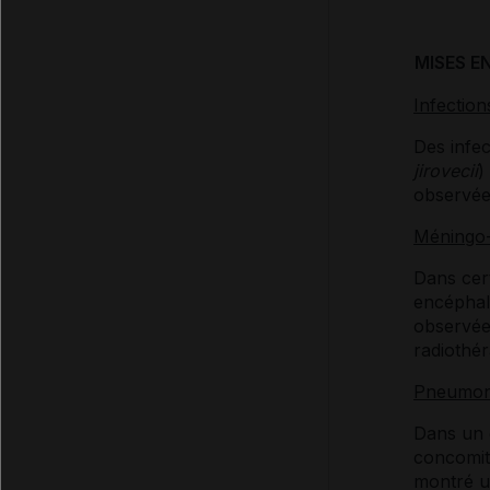
MISES E
Infection
Des infec
jirovecii
)
observée
Méningo-
Dans cer
encéphali
observée
radiothé
Pneumon
Dans un e
concomit
montré u