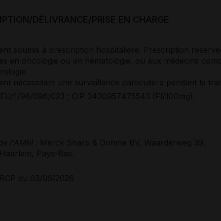
IPTION/DÉLIVRANCE/PRISE EN CHARGE
t soumis à prescription hospitalière. Prescription réserv
stes en oncologie ou en hématologie, ou aux médecins com
rologie.
t nécessitant une surveillance particulière pendant le tra
EU/1/98/096/023 ; CIP 3400957475543 (Fl/100mg).
 de l'AMM :
Merck Sharp & Dohme BV, Waarderweg 39,
Haarlem, Pays-Bas.
RCP du 03/06/2026