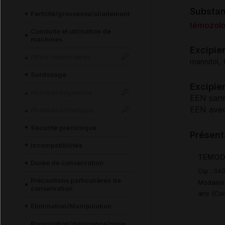
Substa
Fertilité/grossesse/allaitement
témozol
Conduite et utilisation de
machines
Excipie
Effets indésirables
,
mannitol
Surdosage
Excipien
Pharmacodynamie
EEN sans
EEN avec
Pharmacocinétique
Sécurité préclinique
Présent
Incompatibilités
TEMODA
Durée de conservation
Cip :
34
Précautions particulières de
Modalité
conservation
ans (Con
Elimination/Manipulation
Prescription/délivrance/prise