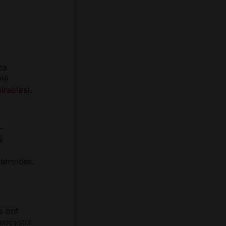
is
été
sirables
).
-
é
téroïdes.
s ont
ocystis