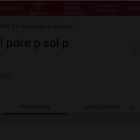
Santé
Prise en
Formations
Maladies
des
charge
Actual
médicales
patients
médicale
AL 2,5 mg/ml pdre p sol p perf
pdre p sol p
ODAL)
Monographie
Fiche DCI VIDAL