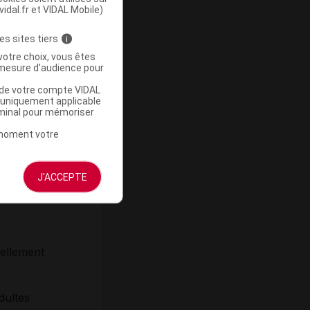
vidal.fr et VIDAL Mobile)
es sites tiers
e 80.
i
votre choix, vous êtes
mesure d'audience pour
u de votre compte VIDAL
a uniquement applicable
rminal pour mémoriser
 du pH).
t moment votre
J'ACCEPTE
vellement
dultes