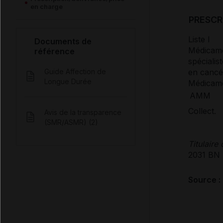
en charge
PRESCR
Liste I
Documents de
Médicamen
référence
spéciali
Guide Affection de
en cancé
Longue Durée
Médicamen
AMM
Collect.
Avis de la transparence
(SMR/ASMR) (2)
Titulaire
2031 BN 
Source :