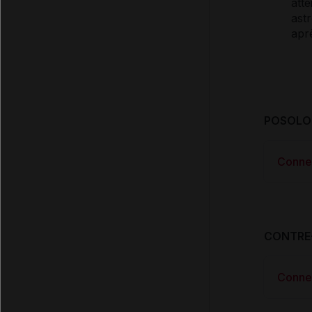
atte
ast
apr
POSOLOG
Conne
CONTRE
Conne