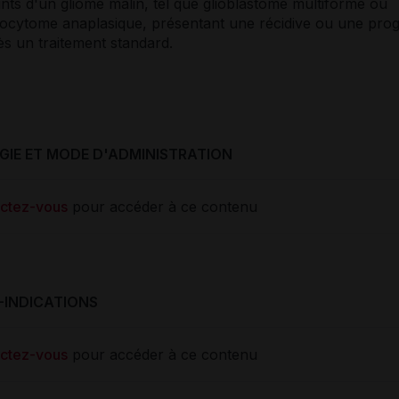
ints d'un gliome malin, tel que glioblastome multiforme ou
rocytome anaplasique, présentant une récidive ou une pro
ès un traitement standard.
IE ET MODE D'ADMINISTRATION
ctez-vous
pour accéder à ce contenu
-INDICATIONS
ctez-vous
pour accéder à ce contenu