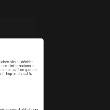
aires afin de décider
iture d’informations au
s consentez à ce que des
fr, hoptimal.vidal.fr,
g de
okies soient utilisés sur