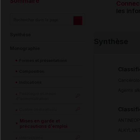
Sommaire
Connec
les inf
Synthèse
Synthèse
Monographie
Formes et présentations
Classif
Composition
Cancérolo
Indications
Agents al
Posologie et mode
d'administration
Classif
Contre-indications
ANTINEO
Mises en garde et
précautions d'emploi
ALKYLAN
Interactions