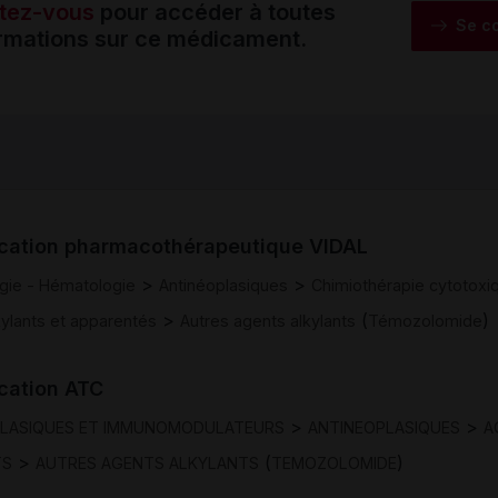
tez-vous
pour accéder à toutes
Se c
ormations sur ce médicament.
ication pharmacothérapeutique VIDAL
>
>
gie - Hématologie
Antinéoplasiques
Chimiothérapie cytotoxi
>
(
)
kylants et apparentés
Autres agents alkylants
Témozolomide
ication ATC
>
>
PLASIQUES ET IMMUNOMODULATEURS
ANTINEOPLASIQUES
A
>
(
)
TS
AUTRES AGENTS ALKYLANTS
TEMOZOLOMIDE