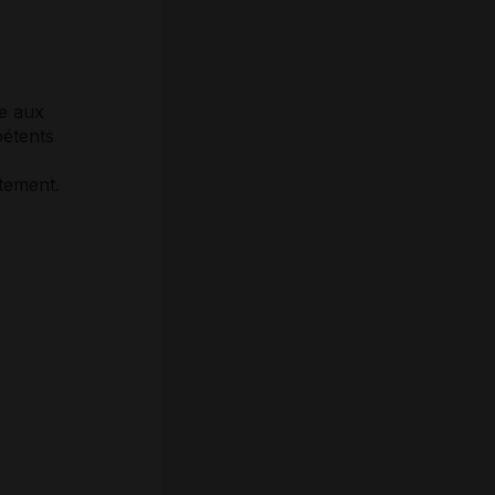
ée aux
pétents
itement.