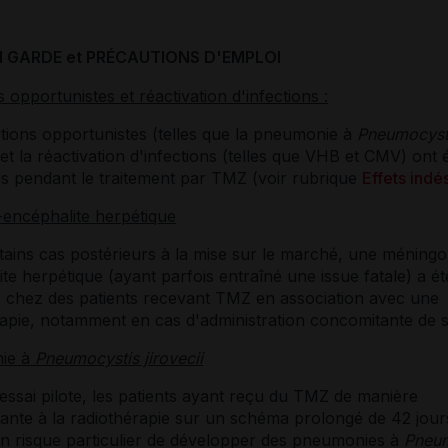
N GARDE et PRÉCAUTIONS D'EMPLOI
s opportunistes et réactivation d'infections :
tions opportunistes (telles que la pneumonie à
Pneumocyst
 et la réactivation d'infections (telles que VHB et CMV) ont 
s pendant le traitement par TMZ (voir rubrique
Effets indé
encéphalite herpétique
tains cas postérieurs à la mise sur le marché, une méningo
te herpétique (ayant parfois entraîné une issue fatale) a ét
 chez des patients recevant TMZ en association avec une
rapie, notamment en cas d'administration concomitante de s
ie à
Pneumocystis jirovecii
ssai pilote, les patients ayant reçu du TMZ de manière
ante à la radiothérapie sur un schéma prolongé de 42 jour
n risque particulier de développer des pneumonies à
Pneum