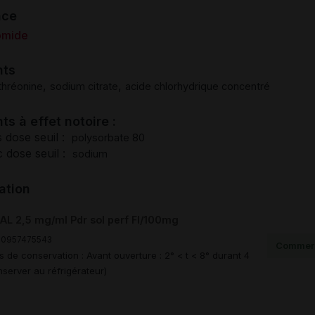
nce
omide
nts
,
,
thréonine
sodium citrate
acide chlorhydrique concentré
ts à effet notoire :
 dose seuil :
polysorbate 80
 dose seuil :
sodium
ation
L 2,5 mg/ml Pdr sol perf Fl/100mg
00957475543
Commerc
s de conservation : Avant ouverture : 2° < t < 8° durant 4
server au réfrigérateur)