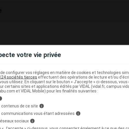
e
et PRÉSENTATIONS
pecte votre vie privée
our solution pour perfusion IV à 2,5 mg/ml (blanche).
ontenant 100 mg de témozolomide, boîte unitaire.
e configurer vos réglages en matière de cookies et technologies simil
124 sociétés tierces
effectuent des opérations de lecture et/ou d’écr
ous utilisez. En cliquant sur le bouton « J’accepte » ci-dessous, vou
ur certains sites et applications édités par VIDAL (vidal.fr, campus.vidal.
abu.com et VIDAL Mobile) pour les finalités suivantes :
ITION
i
 contenus de ce site
lacon Temodal contient 100 mg de témozolomide.
i
s communications vous étant adressées
i
onstitution, 1 ml de solution pour perfusion contient 2,5 m
 réseaux sociaux
i
mide.
on « J’accepte » ci-dessous, vous consentez également à ce que des co