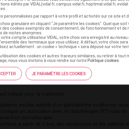
tions édités par VIDAL(vidal.fr, campus.vidal.fr, hoptimal.vidal.fr, evidal.
s à effet notoire
:
tes :
s personnalisées par rapport à votre profil et activités sur ce site et d
lacon contient 55,2 mg de sodium et 120 mg de polysorbat
choix granulaire en cliquant "Je paramètre les cookies". Quel que soit 
ise des cookies exemptés de consentement, de fonctionnement et de 
es de visites anonymes.
s :
 votre compte utilisateur VIDAL, votre choix sera enregistré au nivea
l’ensemble des terminaux que vous utilisez. A défaut, votre choix ser
(E421), thréonine, polysorbate 80, citrate de sodium (pour
ilisez actuellement : un cookie « technique » sera déposé sur votre te
nt du pH), acide chlorhydrique concentré (pour ajustement
’utilisation des cookies et autres traceurs similaires, ou retirer à tou
ge, nous vous invitons à vous rendre sur notre
Politique cookies
.
CCEPTER
JE PARAMÈTRE LES COOKIES
IONS
st indiqué pour le traitement :
 patients adultes atteints d'un glioblastome multiforme nou
gnostiqué en association avec la radiothérapie (RT) puis en
itement en monothérapie.
enfants à partir de 3 ans, des adolescents et des patients a