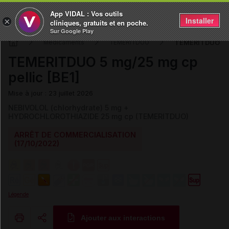
App VIDAL : Vos outils
Installer
×
cliniques, gratuits et en poche.
Sur Google Play
TEMERITDUO 5 m
Médicaments
TEMERITDUO
TEMERITDUO 5 mg/25 mg cp
pellic [BE1]
Mise à jour : 23 juillet 2026
NEBIVOLOL (chlorhydrate) 5 mg +
HYDROCHLOROTHIAZIDE 25 mg cp (TEMERITDUO)
ARRÊT DE COMMERCIALISATION
(17/10/2022)
Légende
Ajouter aux interactions