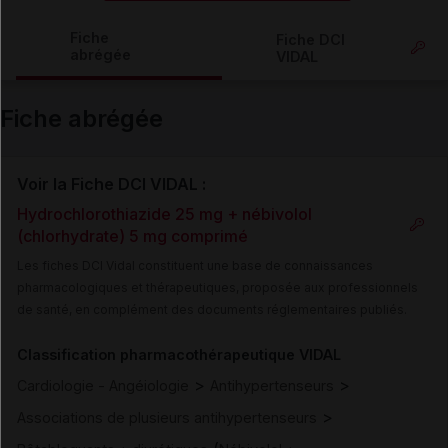
Copier l'url
Fiche
Fiche DCI
abrégée
VIDAL
Email
Fiche abrégée
Voir la Fiche DCI VIDAL :
Hydrochlorothiazide 25 mg + nébivolol
(chlorhydrate) 5 mg comprimé
Les fiches DCI Vidal constituent une base de connaissances
pharmacologiques et thérapeutiques, proposée aux professionnels
de santé, en complément des documents réglementaires publiés.
Classification pharmacothérapeutique VIDAL
>
>
Cardiologie - Angéiologie
Antihypertenseurs
>
Associations de plusieurs antihypertenseurs