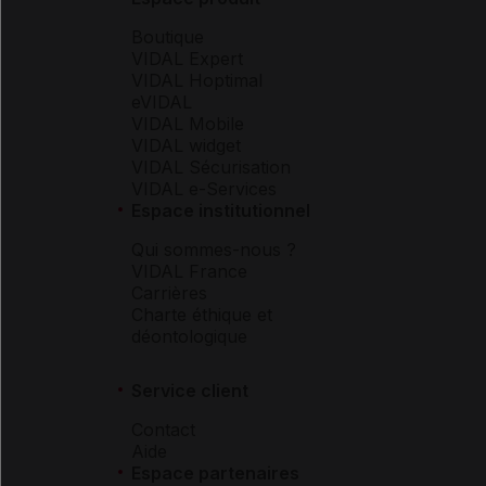
Boutique
VIDAL Expert
VIDAL Hoptimal
eVIDAL
VIDAL Mobile
VIDAL widget
VIDAL Sécurisation
VIDAL e-Services
Espace institutionnel
Qui sommes-nous ?
VIDAL France
Carrières
Charte éthique et
déontologique
Service client
Contact
Aide
Espace partenaires