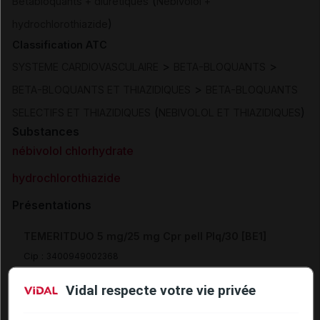
(
Bêtabloquants + diurétiques
Nébivolol +
)
hydrochlorothiazide
Classification ATC
>
>
SYSTEME CARDIOVASCULAIRE
BETA-BLOQUANTS
>
BETA-BLOQUANTS ET THIAZIDIQUES
BETA-BLOQUANTS
(
)
SELECTIFS ET THIAZIDIQUES
NEBIVOLOL ET THIAZIDIQUES
Substances
nébivolol chlorhydrate
hydrochlorothiazide
Présentations
TEMERITDUO 5 mg/25 mg Cpr pell Plq/30 [BE1]
Cip :
3400949002368
Modalités de conservation : Avant ouverture : durant 36 mois
Vidal respecte votre vie privée
Supprimé