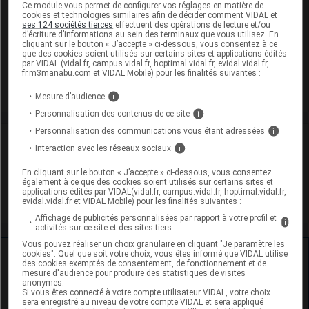
Ce module vous permet de configurer vos réglages en matière de
cookies et technologies similaires afin de décider comment VIDAL et
TEMERITDUO 5 mg/25 mg Cpr pell Plq/90 [BE1]
ses 124 sociétés tierces
effectuent des opérations de lecture et/ou
d’écriture d’informations au sein des terminaux que vous utilisez. En
Cip :
3400949002375
cliquant sur le bouton « J’accepte » ci-dessous, vous consentez à ce
Modalités de conservation : Avant ouverture : durant 36 mois
que des cookies soient utilisés sur certains sites et applications édités
par VIDAL (vidal.fr, campus.vidal.fr, hoptimal.vidal.fr, evidal.vidal.fr,
fr.m3manabu.com et VIDAL Mobile) pour les finalités suivantes :
Supprimé
Mesure d’audience
i
Personnalisation des contenus de ce site
i
Personnalisation des communications vous étant adressées
i
Laboratoire
Interaction avec les réseaux sociaux
i
En cliquant sur le bouton « J’accepte » ci-dessous, vous consentez
Difarmed SL
également à ce que des cookies soient utilisés sur certains sites et
applications édités par VIDAL(vidal.fr, campus.vidal.fr, hoptimal.vidal.fr,
evidal.vidal.fr et VIDAL Mobile) pour les finalités suivantes :
Voir la fiche laboratoire
Affichage de publicités personnalisées par rapport à votre profil et
i
activités sur ce site et des sites tiers
Vous pouvez réaliser un choix granulaire en cliquant "Je paramètre les
Ressources externes complémentaires
cookies". Quel que soit votre choix, vous êtes informé que VIDAL utilise
des cookies exemptés de consentement, de fonctionnement et de
mesure d'audience pour produire des statistiques de visites
anonymes.
En savoir plus le site du CRAT
:
Si vous êtes connecté à votre compte utilisateur VIDAL, votre choix
sera enregistré au niveau de votre compte VIDAL et sera appliqué