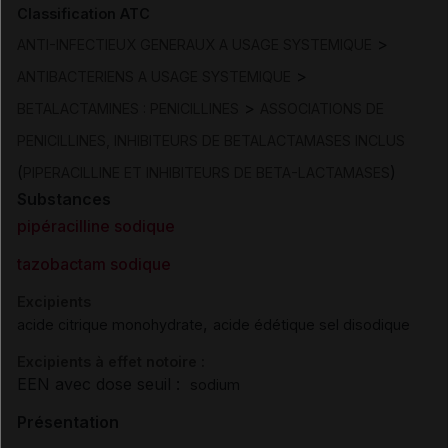
Classification ATC
>
ANTI-INFECTIEUX GENERAUX A USAGE SYSTEMIQUE
>
ANTIBACTERIENS A USAGE SYSTEMIQUE
>
BETALACTAMINES : PENICILLINES
ASSOCIATIONS DE
PENICILLINES, INHIBITEURS DE BETALACTAMASES INCLUS
(
)
PIPERACILLINE ET INHIBITEURS DE BETA-LACTAMASES
Substances
pipéracilline sodique
tazobactam sodique
Excipients
,
acide citrique monohydrate
acide édétique sel disodique
Excipients à effet notoire :
EEN avec dose seuil :
sodium
Présentation