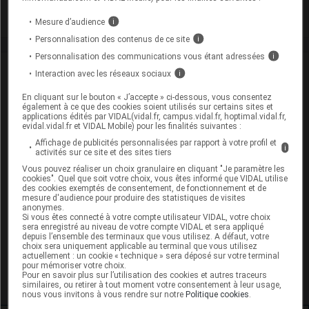
Toxicité rénale
Mesure d’audience
i
Personnalisation des contenus de ce site
i
Personnalisation des communications vous étant adressées
i
VIDAL Recos
Interaction avec les réseaux sociaux
i
En cliquant sur le bouton « J’accepte » ci-dessous, vous consentez
Antibiotiques, antiviraux (traitement par)
également à ce que des cookies soient utilisés sur certains sites et
applications édités par VIDAL(vidal.fr, campus.vidal.fr, hoptimal.vidal.fr,
evidal.vidal.fr et VIDAL Mobile) pour les finalités suivantes :
Endocardite infectieuse : traitement
Affichage de publicités personnalisées par rapport à votre profil et
i
activités sur ce site et des sites tiers
Infections des voies biliaires
Vous pouvez réaliser un choix granulaire en cliquant "Je paramètre les
cookies". Quel que soit votre choix, vous êtes informé que VIDAL utilise
Infections génitales de la femme
des cookies exemptés de consentement, de fonctionnement et de
mesure d'audience pour produire des statistiques de visites
anonymes.
Infections ostéoarticulaires bactériennes
Si vous êtes connecté à votre compte utilisateur VIDAL, votre choix
sera enregistré au niveau de votre compte VIDAL et sera appliqué
depuis l’ensemble des terminaux que vous utilisez. A défaut, votre
Pneumonie aiguë communautaire de l'adulte
choix sera uniquement applicable au terminal que vous utilisez
actuellement : un cookie « technique » sera déposé sur votre terminal
Pyélonéphrite aiguë de la femme
pour mémoriser votre choix.
Pour en savoir plus sur l’utilisation des cookies et autres traceurs
similaires, ou retirer à tout moment votre consentement à leur usage,
nous vous invitons à vous rendre sur notre
Politique cookies
.