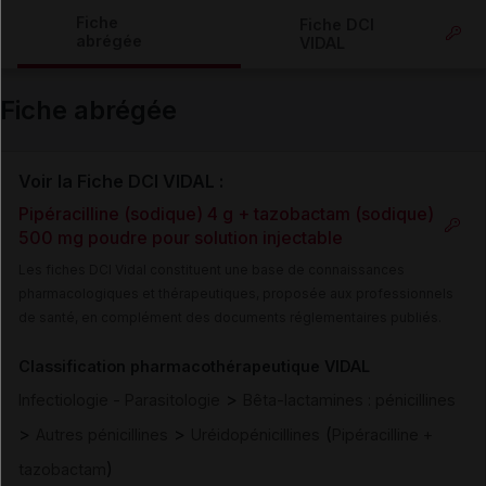
Copier l'url
Fiche
Fiche DCI
abrégée
VIDAL
Email
Fiche abrégée
Voir la Fiche DCI VIDAL :
Pipéracilline (sodique) 4 g + tazobactam (sodique)
500 mg poudre pour solution injectable
Les fiches DCI Vidal constituent une base de connaissances
pharmacologiques et thérapeutiques, proposée aux professionnels
de santé, en complément des documents réglementaires publiés.
Classification pharmacothérapeutique VIDAL
>
Infectiologie - Parasitologie
Bêta-lactamines : pénicillines
>
>
(
Autres pénicillines
Uréidopénicillines
Pipéracilline +
)
tazobactam