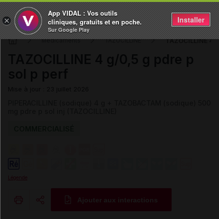
App VIDAL : Vos outils
Installer
×
cliniques, gratuits et en poche.
Sur Google Play
TAZOCILLINE 4 g/
Médicaments
TAZOCILLINE
TAZOCILLINE 4 g/0,5 g pdre p
sol p perf
Mise à jour : 23 juillet 2026
PIPERACILLINE (sodique) 4 g + TAZOBACTAM (sodique) 500
mg pdre p sol inj (TAZOCILLINE)
COMMERCIALISÉ
Légende
Ajouter aux interactions