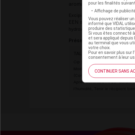
pour les finalités suivan
aromatisant :
,
prosweet G
van
Affichage de publicité
Excipients à effet notoire :
Vous pouvez réaliser un 
EEN sans dose seuil :
sorbito
informé que VIDAL util
produire des statistiqu
,
hydroxybenzoate de propyle
s
Si vous êtes connecté à
et sera appliqué depuis 
Présentation
au terminal que vous ut
votre choix.
Pour en savoir plus sur l
TALOXA 600 mg/5 ml Susp 
consentement à leur usa
Cip :
3400955915898
Modalités de conservation : Avan
CONTINUER SANS A
(Conserver à l'abri de l'humidité
Après ouverture : < 25° durant 1
l'humidité, Tenir le récipient bie