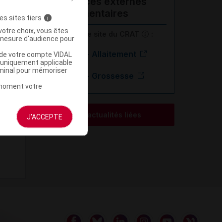
Ressources externes
complémentaires
es sites tiers
i
votre choix, vous êtes
En savoir plus le site du CRAT
:
mesure d'audience pour
Felbamate - Allaitement
u de votre compte VIDAL
a uniquement applicable
rminal pour mémoriser
Felbamate - Grossesse
t moment votre
Voir les actualités liées
J'ACCEPTE