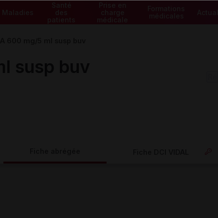
Santé
Prise en
Formations
Maladies
des
charge
Actual
médicales
patients
médicale
A 600 mg/5 ml susp buv
l susp buv
Fiche abrégée
Fiche DCI VIDAL