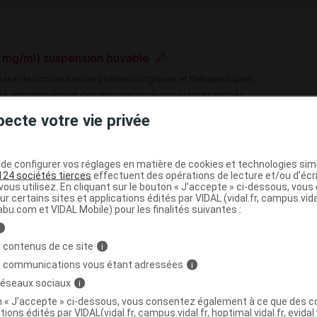
 mg/ml) suspension buvable
e base de connaissances pharmacologiques et thérapeutiques,
té, en complément des documents réglementaires publiés.
pecte votre vie privée
peutique VIDAL
)
Felbamate
e configurer vos réglages en matière de cookies et technologies simil
124 sociétés tierces
effectuent des opérations de lecture et/ou d’écr
ous utilisez. En cliquant sur le bouton « J’accepte » ci-dessous, vou
>
>
EPTIQUES
ANTIEPILEPTIQUES
AUTRES
ur certains sites et applications édités par VIDAL (vidal.fr, campus.vidal.
abu.com et VIDAL Mobile) pour les finalités suivantes :
)
i
 contenus de ce site
i
s communications vous étant adressées
i
 réseaux sociaux
i
,
,
ellulose microcristalline
carmellose sodique
on « J’accepte » ci-dessous, vous consentez également à ce que des co
,
,
e sodique
polysorbate 80
eau purifiée
tions édités par VIDAL(vidal.fr, campus.vidal.fr, hoptimal.vidal.fr, evidal.