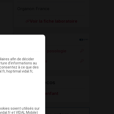
Organon France
Voir la fiche laboratoire
Rein
Adaptation de posologie
aires afin de décider
Toxicité rénale
iture d’informations au
s consentez à ce que des
fr, hoptimal.vidal.fr,
VIDAL Recos
Épilepsie de l'enfant
okies soient utilisés sur
vidal.fr et VIDAL Mobile)