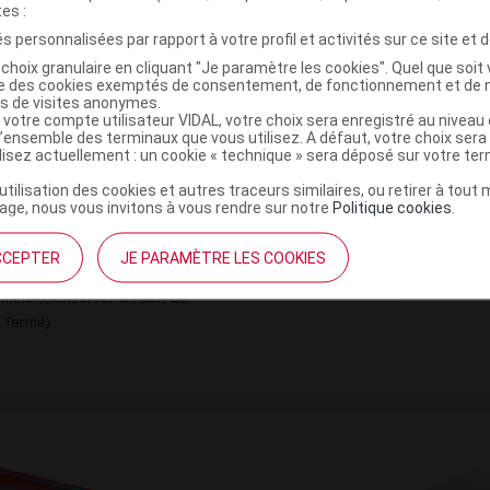
tes :
,
illine
éthylmaltol
s personnalisées par rapport à votre profil et activités sur ce site et d
choix granulaire en cliquant "Je paramètre les cookies". Quel que soit 
,
,
l
p-hydroxybenzoate de méthyle
p-
ise des cookies exemptés de consentement, de fonctionnement et de 
es de visites anonymes.
odium benzoate
 votre compte utilisateur VIDAL, votre choix sera enregistré au nivea
l’ensemble des terminaux que vous utilisez. A défaut, votre choix ser
ilisez actuellement : un cookie « technique » sera déposé sur votre te
’utilisation des cookies et autres traceurs similaires, ou retirer à tou
buv Fl/230ml
ge, nous vous invitons à vous rendre sur notre
Politique cookies
.
t ouverture : < 25° durant 5 ans
CCEPTER
JE PARAMÈTRE LES COOKIES
Commercialisé
)
 mois (Conserver à l'abri de
n fermé)