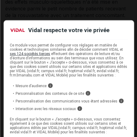
des effets musculo-squelettiques n'a été mise en
évidence parmi le petit nombre de patients recevant
de la rosuvastatine avec un traitement concomitant.
Toutefois, une augmentation de l'incidence de myosite
et de myopathie a été observée chez les patients
Vidal respecte votre vie privée
recevant d'autres inhibiteurs de l'HMG-CoA réductase
conjointement à des dérivés de l'acide fibrique, dont le
Ce module vous permet de configurer vos réglages en matière de
gemfibrozil, la ciclosporine, l'acide nicotinique, les
cookies et technologies similaires afin de décider comment VIDAL et
ses 124 sociétés tierces
effectuent des opérations de lecture et/ou
antifongiques azolés, les inhibiteurs de protéases et
d’écriture d’informations au sein des terminaux que vous utilisez. En
les antibiotiques macrolides.
cliquant sur le bouton « J’accepte » ci-dessous, vous consentez à ce
que des cookies soient utilisés sur certains sites et applications édités
par VIDAL (vidal.fr, campus.vidal.fr, hoptimal.vidal.fr, evidal.vidal.fr,
Le gemfibrozil augmente le risque de myopathie
fr.m3manabu.com et VIDAL Mobile) pour les finalités suivantes :
lorsqu'il est associé avec certains inhibiteurs de
Mesure d’audience
i
l'HMG-CoA réductase. Par conséquent, l'association
Personnalisation des contenus de ce site
de rosuvastatine et gemfibrozil n'est pas
i
recommandée. Le bénéfice complémentaire obtenu
Personnalisation des communications vous étant adressées
i
sur les paramètres lipidiques en associant la
Interaction avec les réseaux sociaux
i
rosuvastatine avec des fibrates ou de la niacine doit
En cliquant sur le bouton « J’accepte » ci-dessous, vous consentez
être pesé avec prudence par rapport aux risques
également à ce que des cookies soient utilisés sur certains sites et
potentiels de telles associations.
applications édités par VIDAL(vidal.fr, campus.vidal.fr, hoptimal.vidal.fr,
evidal.vidal.fr et VIDAL Mobile) pour les finalités suivantes :