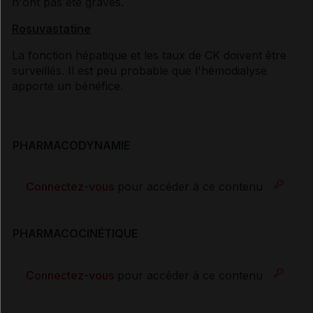
n'ont pas été graves.
Rosuvastatine
La fonction hépatique et les taux de CK doivent être
surveillés. Il est peu probable que l'hémodialyse
apporte un bénéfice.
PHARMACODYNAMIE
Connectez-vous
pour accéder à ce contenu
PHARMACOCINÉTIQUE
Connectez-vous
pour accéder à ce contenu