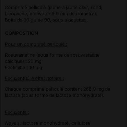
Comprimé pelliculé (jaune à jaune clair, rond,
biconvexe, d'environ 9,9 mm de diamètre).
Boîte de 30 ou de 90, sous plaquettes.
COMPOSITION
Pour un comprimé pelliculé :
Rosuvastatine (sous forme de rosuvastatine
calcique) : 20 mg
Ézétimibe : 10 mg
Excipient(s) à effet notoire :
Chaque comprimé pelliculé contient 268,9 mg de
lactose (sous forme de lactose monohydraté).
Excipients :
Noyau
:
lactose monohydraté, cellulose