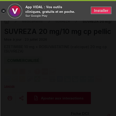
App VIDAL : Vos outils
Installer
×
cliniques, gratuits et en poche.
Sur Google Play
SUVREZA 20 mg/10 
Médicaments
SUVREZA
SUVREZA 20 mg/10 mg cp pellic
Mise à jour : 23 juillet 2026
EZETIMIBE 10 mg + ROSUVASTATINE (calcique) 20 mg cp
(SUVREZA)
COMMERCIALISÉ
Légende
Ajouter aux interactions
Copier l'url
Fiche DCI