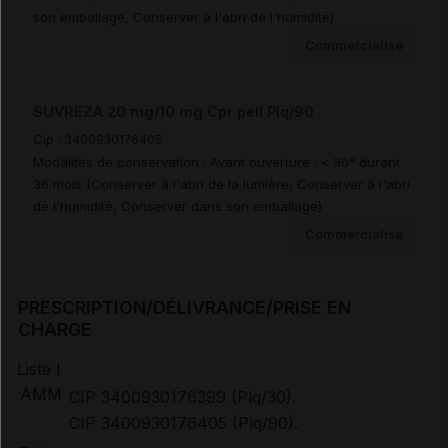
son emballage, Conserver à l'abri de l'humidité)
Commercialisé
Documents de référence
SUVREZA 20 mg/10 mg Cpr pell Plq/90
Avis de la transparence (SMR/ASMR) (2)
Cip :
3400930176405
Modalités de conservation : Avant ouverture : < 30° durant
36 mois (Conserver à l'abri de la lumière, Conserver à l'abri
de l'humidité, Conserver dans son emballage)
Commercialisé
PRESCRIPTION/DÉLIVRANCE/PRISE EN
CHARGE
Liste I
AMM
CIP 3400930176399 (Plq/30).
CIP 3400930176405 (Plq/90).