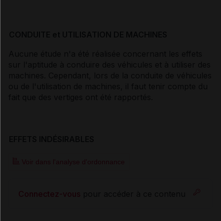
CONDUITE et UTILISATION DE MACHINES
Aucune étude n'a été réalisée concernant les effets
sur l'aptitude à conduire des véhicules et à utiliser des
machines. Cependant, lors de la conduite de véhicules
ou de l'utilisation de machines, il faut tenir compte du
fait que des vertiges ont été rapportés.
EFFETS INDÉSIRABLES
Voir dans l'analyse d'ordonnance
Connectez-vous
pour accéder à ce contenu