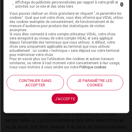
SUVREZA 20 mg/10 mg, comprimé pelliculé ne doit
Affichage de publicités personnalisées par rapport à votre profil et
i
activités sur ce site et des sites tiers
pas être utilisé chez des patients présentant une
Vous pouvez réaliser un choix granulaire en cliquant "Je paramètre les
affection aiguë grave suggérant une myopathie ou
cookies". Quel que soit votre choix, vous êtes informé que VIDAL utilise
prédisposant au développement d'une insuffisance
des cookies exemptés de consentement, de fonctionnement et de
mesure d'audience pour produire des statistiques de visites
rénale secondaire à une rhabdomyolyse (par ex.
anonymes.
sepsis, hypotension, intervention chirurgicale
Si vous êtes connecté à votre compte utilisateur VIDAL, votre choix
sera enregistré au niveau de votre compte VIDAL et sera appliqué
majeure, traumatisme, troubles métaboliques,
depuis l’ensemble des terminaux que vous utilisez. A défaut, votre
choix sera uniquement applicable au terminal que vous utilisez
endocriniens et électrolytiques sévères, ou crises
actuellement : un cookie « technique » sera déposé sur votre terminal
convulsives non contrôlées).
pour mémoriser votre choix.
Pour en savoir plus sur l’utilisation des cookies et autres traceurs
similaires, ou retirer à tout moment votre consentement à leur usage,
Effets hépatiques
nous vous invitons à vous rendre sur notre
Politique cookies
.
Dans des essais contrôlés de co-administration chez
CONTINUER SANS
JE PARAMÈTRE LES
des patients recevant de l'ézétimibe avec une statine,
ACCEPTER
COOKIES
des élévations consécutives des taux de
transaminases (≥ 3 fois LSN) ont été observées.
J'ACCEPTE
Il est recommandé de réaliser des tests de la fonction
hépatique avant l'initiation du traitement et 3 mois
après celle-ci. La rosuvastatine doit être interrompue
ou la dose doit être réduite si le taux de transaminases