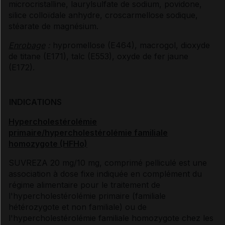
microcristalline, laurylsulfate de sodium, povidone,
silice colloïdale anhydre, croscarmellose sodique,
stéarate de magnésium.
Enrobage
:
hypromellose (E464), macrogol, dioxyde
de titane (E171), talc (E553), oxyde de fer jaune
(E172).
INDICATIONS
Hypercholestérolémie
primaire/hypercholestérolémie familiale
homozygote (HFHo)
SUVREZA 20 mg/10 mg, comprimé pelliculé est une
association à dose fixe indiquée en complément du
régime alimentaire pour le traitement de
l'hypercholestérolémie primaire (familiale
hétérozygote et non familiale) ou de
l'hypercholestérolémie familiale homozygote chez les