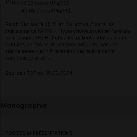
Prix :
15,23 euros (Plq/30).
43,08 euros (Plq/90).
Remb Séc soc à 65 % et Collect sauf dans les
indications de l’AMM « Hypercholestérolémie familiale
homozygote (HFHo) chez les patients adultes qui ne
sont pas contrôlés de manière adéquate par une
statine seule » et « Prévention des événements
cardiovasculaires ».
Source :
RCP du 25/09/2024
Monographie
FORMES et PRÉSENTATIONS