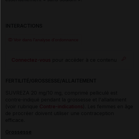
INTERACTIONS
Voir dans l'analyse d'ordonnance
Connectez-vous
pour accéder à ce contenu
FERTILITÉ/GROSSESSE/ALLAITEMENT
SUVREZA 20 mg/10 mg, comprimé pelliculé est
contre-indiqué pendant la grossesse et l'allaitement
(voir rubrique
Contre-indications
). Les femmes en âge
de procréer doivent utiliser une contraception
efficace.
Grossesse