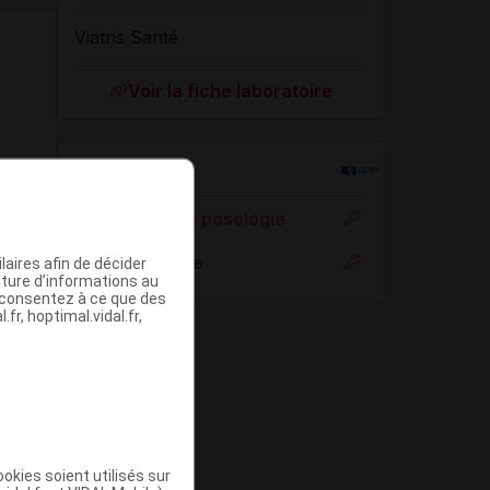
Viatris Santé
Voir la fiche laboratoire
Rein
Adaptation de posologie
Toxicité rénale
aires afin de décider
iture d’informations au
s consentez à ce que des
fr, hoptimal.vidal.fr,
okies soient utilisés sur