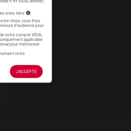
vidal.fr et VIDAL Mobile)
es sites tiers
i
votre choix, vous êtes
mesure d'audience pour
u de votre compte VIDAL
a uniquement applicable
rminal pour mémoriser
t moment votre
J'ACCEPTE