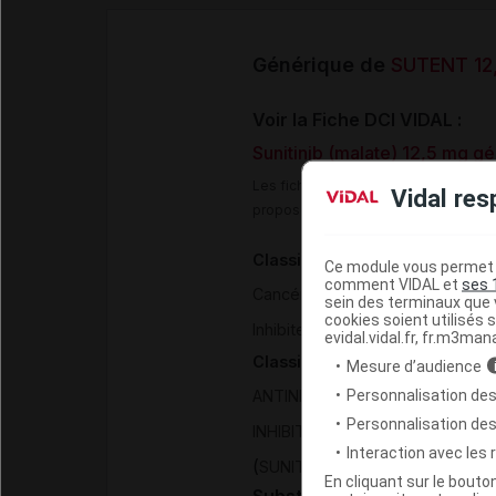
Générique de
SUTENT 12,
Voir la Fiche DCI VIDAL :
Sunitinib (malate) 12,5 mg gé
Les fiches DCI Vidal constituent un
Vidal res
proposée aux professionnels de san
Classification pharmacothéra
Ce module vous permet d
comment VIDAL et
ses 
>
Cancérologie - Hématologie
sein des terminaux que v
cookies soient utilisés s
Inhibiteurs des protéines kinase
evidal.vidal.fr, fr.m3man
Classification ATC
Mesure d’audience
Personnalisation des
ANTINEOPLASIQUES ET IMMU
Personnalisation de
INHIBITEURS DE PROTEINE KINA
Interaction avec les
(
)
SUNITINIB
En cliquant sur le bout