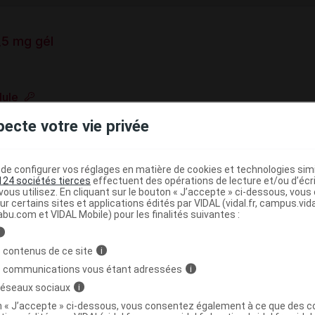
5 mg gél
lule
e base de connaissances pharmacologiques et thérapeutiques,
pecte votre vie privée
té, en complément des documents réglementaires publiés.
peutique VIDAL
e configurer vos réglages en matière de cookies et technologies simil
124 sociétés tierces
effectuent des opérations de lecture et/ou d’écr
>
>
Antinéoplasiques
Autres antinéoplasiques
ous utilisez. En cliquant sur le bouton « J’accepte » ci-dessous, vou
ur certains sites et applications édités par VIDAL (vidal.fr, campus.vidal.
>
(
)
s
Inhibiteurs des tyrosine kinases
Sunitinib
abu.com et VIDAL Mobile) pour les finalités suivantes :
i
>
>
 contenus de ce site
i
NOMODULATEURS
ANTINEOPLASIQUES
s communications vous étant adressées
i
>
SE
AUTRES INHIBITEURS DE PROTEINE KINASE
 réseaux sociaux
i
on « J’accepte » ci-dessous, vous consentez également à ce que des co