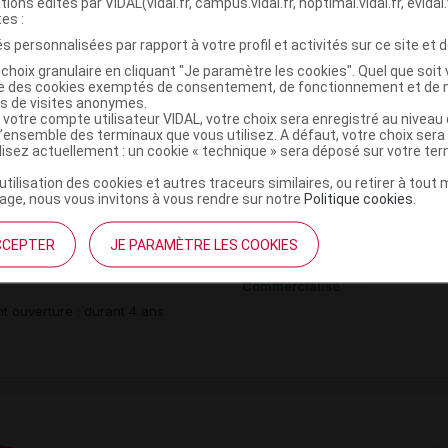
tions édités par VIDAL(vidal.fr, campus.vidal.fr, hoptimal.vidal.fr, evidal.
tes :
s personnalisées par rapport à votre profil et activités sur ce site et d
choix granulaire en cliquant "Je paramètre les cookies". Quel que soit 
,
,
,
ise des cookies exemptés de consentement, de fonctionnement et de 
ol
croscarmellose sel de Na
povidone
magnésium
es de visites anonymes.
 votre compte utilisateur VIDAL, votre choix sera enregistré au nivea
,
oxyde
titane dioxyde
l’ensemble des terminaux que vous utilisez. A défaut, votre choix ser
ilisez actuellement : un cookie « technique » sera déposé sur votre te
tine
,
,
lanche
gomme laque
propylèneglycol
’utilisation des cookies et autres traceurs similaires, ou retirer à tou
ge, nous vous invitons à vous rendre sur notre
Politique cookies
.
CCEPTER
JE PARAMÈTRE LES COOKIES
Gél Plq préd/28x1
Commercialisé
t ouverture : durant 4 ans