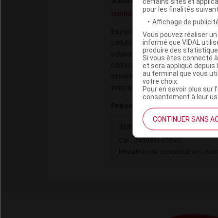
Substance
certains sites et applica
pour les finalités suivan
sunitinib malate
Affichage de publicité
Excipients
Vous pouvez réaliser un 
,
informé que VIDAL util
cellulose microcristalline
mannit
produire des statistiqu
stéarate
Si vous êtes connecté à
colorant (gélule) :
fer rouge 
et sera appliqué depuis 
au terminal que vous ut
enveloppe de la gélule :
géla
votre choix.
encre d'impression :
encre b
Pour en savoir plus sur l
consentement à leur usa
Présentation
CONTINUER SANS A
SUNITINIB VIATRIS 12,5 mg 
Cip :
3400930175545
Modalités de conservation : Avan