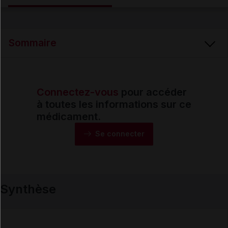
Email
Sommaire
Connectez-vous
pour accéder
Synthèse
à toutes les informations sur ce
médicament.
Monographie
Se connecter
Formes et présentations
Synthèse
Composition
Indications