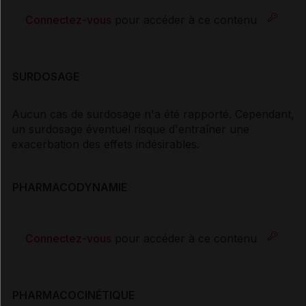
Connectez-vous
pour accéder à ce contenu
SURDOSAGE
Aucun cas de surdosage n'a été rapporté. Cependant,
un surdosage éventuel risque d'entraîner une
exacerbation des effets indésirables.
PHARMACODYNAMIE
Connectez-vous
pour accéder à ce contenu
PHARMACOCINÉTIQUE