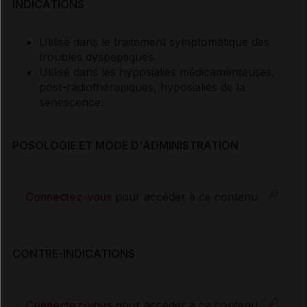
INDICATIONS
Utilisé dans le traitement symptomatique des
troubles dyspeptiques.
Utilisé dans les hyposialies médicamenteuses,
post-radiothérapiques, hyposialies de la
sénescence.
POSOLOGIE ET MODE D'ADMINISTRATION
Connectez-vous
pour accéder à ce contenu
CONTRE-INDICATIONS
Connectez-vous
pour accéder à ce contenu