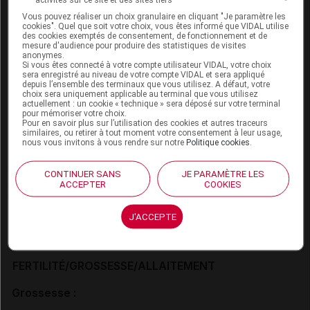
maladie cœliaque. L'amidon de blé peut contenir
Vous pouvez réaliser un choix granulaire en cliquant "Je paramètre les
du gluten mais seulement à l'état de traces et est
cookies". Quel que soit votre choix, vous êtes informé que VIDAL utilise
des cookies exemptés de consentement, de fonctionnement et de
donc considéré comme sans danger pour les
mesure d'audience pour produire des statistiques de visites
anonymes.
sujets atteints de maladie cœliaque.
Si vous êtes connecté à votre compte utilisateur VIDAL, votre choix
La coloration plus foncée des urines est un
sera enregistré au niveau de votre compte VIDAL et sera appliqué
depuis l’ensemble des terminaux que vous utilisez. A défaut, votre
phénomène normal au cours du traitement.
choix sera uniquement applicable au terminal que vous utilisez
actuellement : un cookie « technique » sera déposé sur votre terminal
pour mémoriser votre choix.
Pour en savoir plus sur l’utilisation des cookies et autres traceurs
INTERACTIONS
similaires, ou retirer à tout moment votre consentement à leur usage,
nous vous invitons à vous rendre sur notre
Politique cookies
.
Voir dans l'analyse d'ordonnance
CONTINUER SANS
JE PARAMÈTRE LES
ACCEPTER
COOKIES
Connectez-vous
pour accéder à ce contenu
J'ACCEPTE
FERTILITÉ/GROSSESSE/ALLAITEMENT
Grossesse :