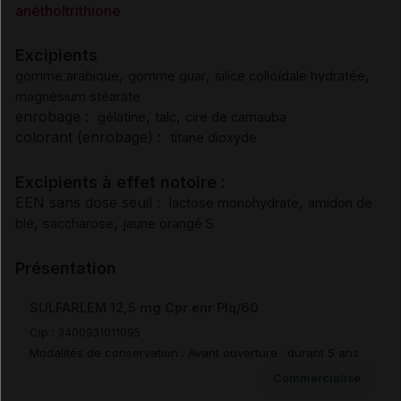
anétholtrithione
Pharmacocinétique
Excipients
,
,
,
gomme arabique
gomme guar
silice colloïdale hydratée
magnésium stéarate
Modalités de conservation
enrobage :
,
,
gélatine
talc
cire de carnauba
colorant (enrobage) :
titane dioxyde
Modalités manipulation/élimination
Excipients à effet notoire :
EEN sans dose seuil :
,
Prescription/délivrance/prise en charge
lactose monohydrate
amidon de
,
,
blé
saccharose
jaune orangé S
Présentation
SULFARLEM 12,5 mg Cpr enr Plq/60
Cip :
3400931011095
Modalités de conservation : Avant ouverture : durant 5 ans
Commercialisé