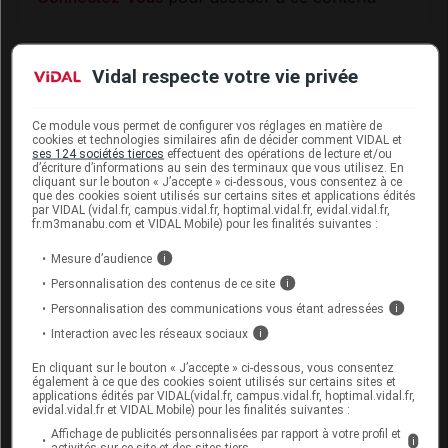
Vidal respecte votre vie privée
MISES EN GARDE et PRÉCAUTIONS D'EMPLOI
Ce module vous permet de configurer vos réglages en matière de
Ce médicament contient du lactose. Son
cookies et technologies similaires afin de décider comment VIDAL et
ses 124 sociétés tierces
effectuent des opérations de lecture et/ou
utilisation est déconseillée chez les patients
d’écriture d’informations au sein des terminaux que vous utilisez. En
présentant une intolérance au galactose, une
cliquant sur le bouton « J’accepte » ci-dessous, vous consentez à ce
que des cookies soient utilisés sur certains sites et applications édités
galactosémie, un déficit en lactase de Lapp ou
par VIDAL (vidal.fr, campus.vidal.fr, hoptimal.vidal.fr, evidal.vidal.fr,
un syndrome de malabsorption du glucose et du
fr.m3manabu.com et VIDAL Mobile) pour les finalités suivantes :
galactose (maladies héréditaires rares).
Mesure d’audience
i
Ce médicament contient du saccharose. Son
Personnalisation des contenus de ce site
i
utilisation est déconseillée chez les patients
Personnalisation des communications vous étant adressées
présentant une intolérance au fructose, un
i
syndrome de malabsorption du glucose et du
Interaction avec les réseaux sociaux
i
galactose ou un déficit en sucrase/isomaltase.
En cliquant sur le bouton « J’accepte » ci-dessous, vous consentez
Ce médicament contient un agent colorant
également à ce que des cookies soient utilisés sur certains sites et
applications édités par VIDAL(vidal.fr, campus.vidal.fr, hoptimal.vidal.fr,
azoïque (jaune orangé S [E110]) et peut
evidal.vidal.fr et VIDAL Mobile) pour les finalités suivantes :
provoquer des réactions allergiques.
Affichage de publicités personnalisées par rapport à votre profil et
Ce médicament peut être administré en cas de
i
activités sur ce site et des sites tiers