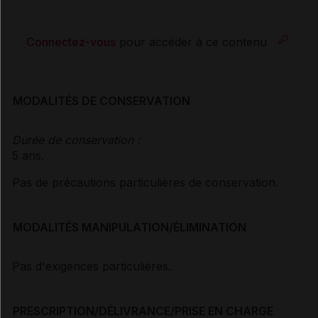
Connectez-vous
pour accéder à ce contenu
MODALITÉS DE CONSERVATION
Durée de conservation :
5 ans.
Pas de précautions particulières de conservation.
MODALITÉS MANIPULATION/ÉLIMINATION
Pas d'exigences particulières.
PRESCRIPTION/DÉLIVRANCE/PRISE EN CHARGE