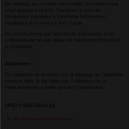
En clinique, aucun effet malformatif ou fœtotoxique
n'est apparu à ce jour. Toutefois, le suivi de
grossesses exposées à l'anéthole trithione est
insuffisant pour exclure tout risque.
En conséquence, par mesure de précaution, il est
préférable de ne pas utiliser ce médicament pendant
la grossesse.
Allaitement :
En l'absence de données sur le passage de l'anéthole
trithione dans le lait maternel, l'utilisation de ce
médicament est à éviter pendant l'allaitement.
EFFETS INDÉSIRABLES
Voir dans l'analyse d'ordonnance