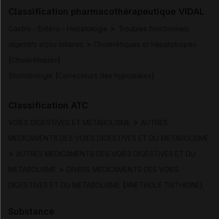
Classification pharmacothérapeutique VIDAL
Posologie et mode d'administration
>
Gastro - Entéro - Hépatologie
Troubles fonctionnels
>
digestifs et/ou biliaires
Cholérétiques et hépatotropes
Contre-indications
(
)
Cholérétiques
(
)
Stomatologie
Correcteurs des hyposialies
Mises en garde et précautions d'emploi
Classification ATC
Interactions
>
VOIES DIGESTIVES ET METABOLISME
AUTRES
Fertilité/grossesse/allaitement
MEDICAMENTS DES VOIES DIGESTIVES ET DU METABOLISME
>
AUTRES MEDICAMENTS DES VOIES DIGESTIVES ET DU
Effets indésirables
>
METABOLISME
DIVERS MEDICAMENTS DES VOIES
(
)
DIGESTIVES ET DU METABOLISME
ANETHOLE TRITHIONE
Surdosage
Substance
Pharmacodynamie