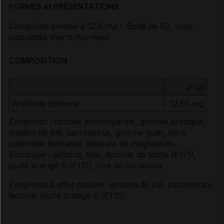
FORMES et PRÉSENTATIONS
Comprimé enrobé à 12,5 mg :
Boîte de 60, sous
plaquettes thermoformées.
COMPOSITION
p cp
Anéthole trithione
12,50 mg
Excipients :
lactose monohydraté, gomme arabique,
amidon de blé, saccharose, gomme guar, silice
colloïdale hydratée, stéarate de magnésium.
Enrobage :
gélatine, talc, dioxyde de titane (E171),
jaune orangé S (E110), cire de carnauba.
Excipients à effet notoire :
amidon de blé, saccharose,
lactose, jaune orangé S (E110).