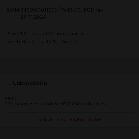
AMM
3400931011095 (1946/90, RCP rév
29.01.2024).
Prix :
1,31 euros (60 comprimés).
Remb Séc soc à 15 %. Collect.
Laboratoire
EXOD
205, Bureaux de la Colline
.
92213
Saint-Cloud cdx
Voir la fiche laboratoire