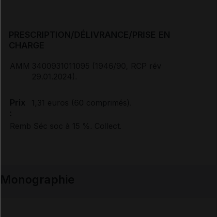
PRESCRIPTION/DÉLIVRANCE/PRISE EN
CHARGE
AMM
3400931011095 (1946/90, RCP rév
29.01.2024).
Prix
1,31 euros (60 comprimés).
:
Remb Séc soc à 15 %. Collect.
Monographie