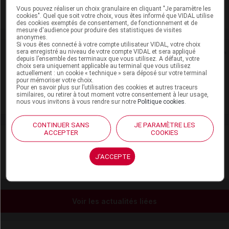
Vous pouvez réaliser un choix granulaire en cliquant "Je paramètre les
Voir la fiche laboratoire
cookies". Quel que soit votre choix, vous êtes informé que VIDAL utilise
des cookies exemptés de consentement, de fonctionnement et de
mesure d'audience pour produire des statistiques de visites
anonymes.
Si vous êtes connecté à votre compte utilisateur VIDAL, votre choix
Rein
sera enregistré au niveau de votre compte VIDAL et sera appliqué
depuis l’ensemble des terminaux que vous utilisez. A défaut, votre
choix sera uniquement applicable au terminal que vous utilisez
actuellement : un cookie « technique » sera déposé sur votre terminal
Adaptation de posologie
pour mémoriser votre choix.
Pour en savoir plus sur l’utilisation des cookies et autres traceurs
similaires, ou retirer à tout moment votre consentement à leur usage,
Toxicité rénale
nous vous invitons à vous rendre sur notre
Politique cookies
.
CONTINUER SANS
JE PARAMÈTRE LES
ACCEPTER
COOKIES
VIDAL Recos
J'ACCEPTE
Anesthésie
Voir les actualités liées