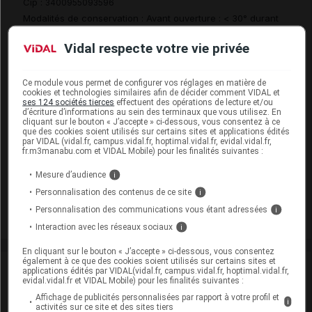
Cip :
3400955093596
Modalités de conservation : Avant ouverture : < 30° durant
36 mois (Conserver à l'abri de la lumière, Conserver dans
Vidal respecte votre vie privée
son emballage, Ne pas congeler)
Commercialisé
Ce module vous permet de configurer vos réglages en matière de
cookies et technologies similaires afin de décider comment VIDAL et
ses 124 sociétés tierces
effectuent des opérations de lecture et/ou
d’écriture d’informations au sein des terminaux que vous utilisez. En
SUGAMMADEX ASPEN 100 mg/ml S inj 10Fl/5ml
cliquant sur le bouton « J’accepte » ci-dessous, vous consentez à ce
que des cookies soient utilisés sur certains sites et applications édités
Cip :
3400955093602
par VIDAL (vidal.fr, campus.vidal.fr, hoptimal.vidal.fr, evidal.vidal.fr,
Modalités de conservation : Avant ouverture : < 30° durant
fr.m3manabu.com et VIDAL Mobile) pour les finalités suivantes :
36 mois (Conserver à l'abri de la lumière, Conserver dans
Mesure d’audience
i
son emballage, Ne pas congeler)
Personnalisation des contenus de ce site
i
Commercialisé
Personnalisation des communications vous étant adressées
i
Interaction avec les réseaux sociaux
i
En cliquant sur le bouton « J’accepte » ci-dessous, vous consentez
également à ce que des cookies soient utilisés sur certains sites et
Laboratoire
applications édités par VIDAL(vidal.fr, campus.vidal.fr, hoptimal.vidal.fr,
evidal.vidal.fr et VIDAL Mobile) pour les finalités suivantes :
Affichage de publicités personnalisées par rapport à votre profil et
Aspen France
i
activités sur ce site et des sites tiers