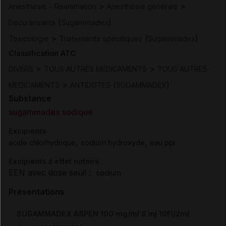
>
>
Anesthésie - Réanimation
Anesthésie générale
(
)
Décurarisants
Sugammadex
>
(
)
Toxicologie
Traitements spécifiques
Sugammadex
Classification ATC
>
>
DIVERS
TOUS AUTRES MEDICAMENTS
TOUS AUTRES
>
(
)
MEDICAMENTS
ANTIDOTES
SUGAMMADEX
Substance
sugammadex sodique
Excipients
,
,
acide chlorhydrique
sodium hydroxyde
eau ppi
Excipients à effet notoire :
EEN avec dose seuil :
sodium
Présentations
SUGAMMADEX ASPEN 100 mg/ml S inj 10Fl/2ml