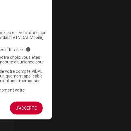
okies soient utilisés sur
vidal.fr et VIDAL Mobile)
es sites tiers
i
votre choix, vous êtes
mesure d'audience pour
u de votre compte VIDAL
a uniquement applicable
rminal pour mémoriser
t moment votre
J'ACCEPTE