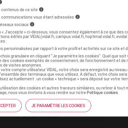
i
>
>
SIQUES
ANESTHESIQUES GENERAUX
 contenus de ce site
i
)
ENTANIL
s communications vous étant adressées
i
 réseaux sociaux
i
on « J’accepte » ci-dessous, vous consentez également à ce que des co
tions édités par VIDAL(vidal.fr, campus.vidal.fr, hoptimal.vidal.fr, evidal.
tes :
s personnalisées par rapport à votre profil et activités sur ce site et d
,
,
xyde
acide chlorhydrique concentré
eau ppi
choix granulaire en cliquant "Je paramètre les cookies". Quel que soit 
ise des cookies exemptés de consentement, de fonctionnement et de 
es de visites anonymes.
m
 votre compte utilisateur VIDAL, votre choix sera enregistré au nivea
l’ensemble des terminaux que vous utilisez. A défaut, votre choix ser
ilisez actuellement : un cookie « technique » sera déposé sur votre te
’utilisation des cookies et autres traceurs similaires, ou retirer à tou
l S inj IV/péridurale
ge, nous vous invitons à vous rendre sur notre
Politique cookies
.
Commercialisé
CCEPTER
JE PARAMÈTRE LES COOKIES
t ouverture : durant 24 mois
re, Conserver dans son emballage)