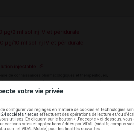
µg/2 ml sol inj IV et péridurale
µg/10 ml sol inj IV et péridurale
olution injectable
e base de connaissances pharmacologiques et thérapeutiques,
té, en complément des documents réglementaires publiés.
pecte votre vie privée
peutique VIDAL
>
sthésie générale
Analgésiques morphiniques
e configurer vos réglages en matière de cookies et technologies simil
124 sociétés tierces
effectuent des opérations de lecture et/ou d’écr
ous utilisez. En cliquant sur le bouton « J’accepte » ci-dessous, vou
(
)
ur certains sites et applications édités par VIDAL (vidal.fr, campus.vidal.
urale
Sufentanil
abu.com et VIDAL Mobile) pour les finalités suivantes :