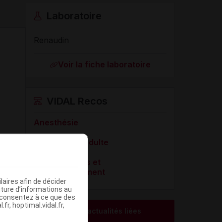
Laboratoire
Renaudin
Voir la fiche laboratoire
VIDAL Recos
Anesthésie
Douleur de l'adulte
Soins palliatifs et
accompagnement
aires afin de décider
iture d’informations au
s consentez à ce que des
fr, hoptimal.vidal.fr,
Voir les actualités liées