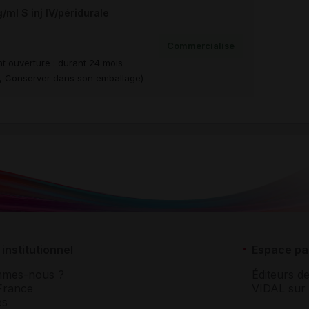
l S inj IV/péridurale
Commercialisé
t ouverture : durant 24 mois
re, Conserver dans son emballage)
institutionnel
Espace pa
mmes-nous ?
Éditeurs de
France
VIDAL sur 
es