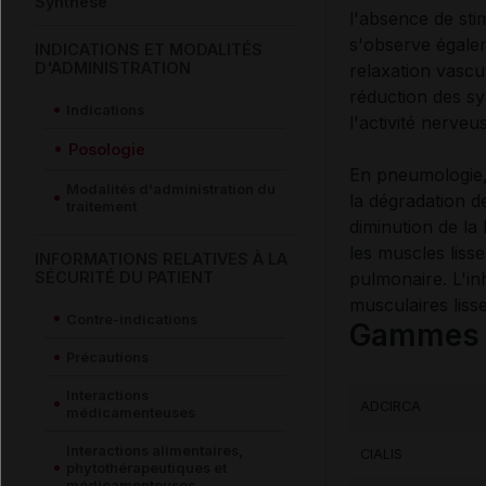
Synthèse
l'absence de sti
s'observe égaleme
INDICATIONS ET MODALITÉS
D'ADMINISTRATION
relaxation vascu
réduction des sy
Indications
l'activité nerveu
Posologie
En pneumologie, 
Modalités d'administration du
la dégradation d
traitement
diminution de la 
les muscles liss
INFORMATIONS RELATIVES À LA
SÉCURITÉ DU PATIENT
pulmonaire. L'in
musculaires liss
Contre-indications
Gammes c
Précautions
Interactions
ADCIRCA
médicamenteuses
Interactions alimentaires,
CIALIS
phytothérapeutiques et
médicamenteuses