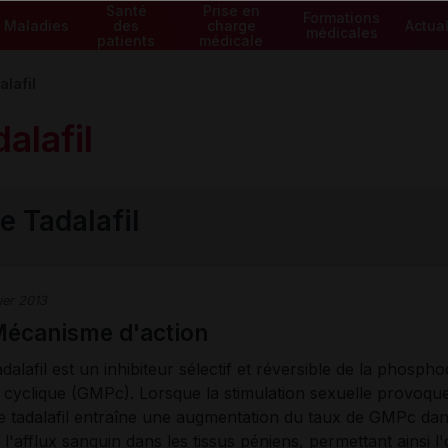
Santé
Prise en
Formations
Maladies
des
charge
Actual
médicales
patients
médicale
alafil
dalafil
e Tadalafil
ier 2013
 Mécanisme d'action
adalafil est un inhibiteur sélectif et réversible de la phosp
clique (GMPc). Lorsque la stimulation sexuelle provoque 
e tadalafil entraîne une augmentation du taux de GMPc dan
 l'afflux sanguin dans les tissus péniens, permettant ainsi l'