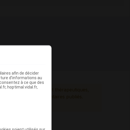
aires afin de décider
iture d’informations au
s consentez à ce que des
fr, hoptimal.vidal.fr,
ces pharmacologiques et thérapeutiques,
es documents réglementaires publiés.
okies soient utilisés sur