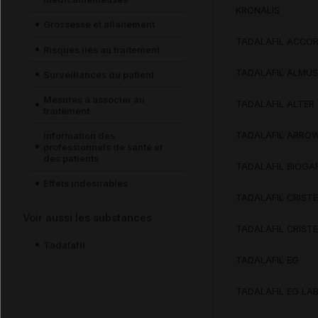
KRONALIS
Grossesse et allaitement
TADALAFIL ACCO
Risques liés au traitement
TADALAFIL ALMUS
Surveillances du patient
Mesures à associer au
TADALAFIL ALTER
traitement
Information des
TADALAFIL ARRO
professionnels de santé et
des patients
TADALAFIL BIOGA
Effets indésirables
TADALAFIL CRIST
Voir aussi les substances
TADALAFIL CRIST
Tadalafil
TADALAFIL EG
TADALAFIL EG LA