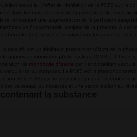
mulation sexuelle. L'effet de l'inhibition de la PDE5 sur l
nt dans les muscles lisses de la prostate et de la vessie ai
laire, entraînant une augmentation de la perfusion sanguine
mptômes de l'hypertrophie bénigne de la prostate. A ces effe
se afférente de la vessie et la relaxation des muscles lisses d
le tadalafil est un inhibiteur puissant et sélectif de la p
e la guanosine monophosphate cyclique (GMPc). L'hyperten
libération de
monoxyde d'azote
par l'endothélium vascula
es vasculaires pulmonaires. La PDE5 est la phosphodiestér
hibition de la PDE5 par le tadalafil augmente les concentr
es des vaisseaux pulmonaires et une vasodilatation au niv
ontenant la substance