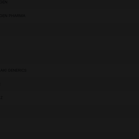
UGEN
UGEN PHARMA
N
AKI GENERICS
R
OZ