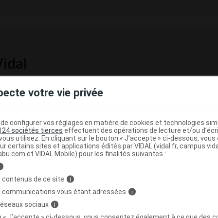
Vidal
pecte votre vie privée
 fiche DCI Vidal (3)
e configurer vos réglages en matière de cookies et technologies simil
124 sociétés tierces
effectuent des opérations de lecture et/ou d’écr
ous utilisez. En cliquant sur le bouton « J’accepte » ci-dessous, vou
ur certains sites et applications édités par VIDAL (vidal.fr, campus.vidal.
Les fiches DCI Vidal constituent une base de connaissan
abu.com et VIDAL Mobile) pour les finalités suivantes :
proposée aux professionnels de santé, en complément d
i
+ Lire la politique éditoriale des Fiches DCI VIDAL
 contenus de ce site
i
s communications vous étant adressées
i
alafil 20 mg comprimé
 réseaux sociaux
i
on « J’accepte » ci-dessous, vous consentez également à ce que des co