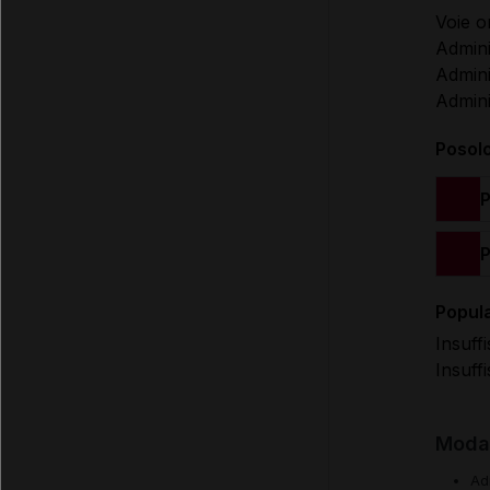
Voie o
Admini
Admini
Admini
Posol
P
P
Popula
Insuff
Insuff
Modal
Ad