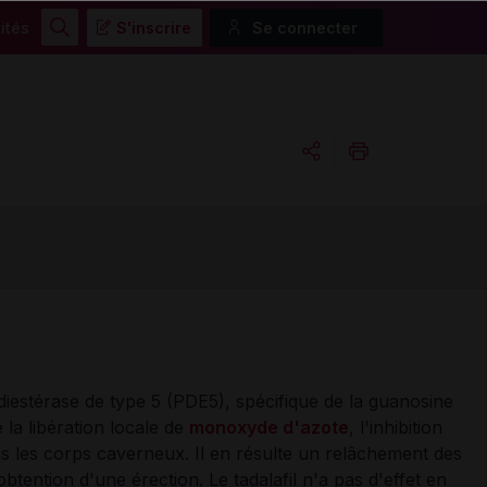
ités
S'inscrire
Se connecter
Rechercher
Copier l'url
Email
hodiestérase de type 5 (PDE5), spécifique de la guanosine
la libération locale de
monoxyde d'azote
, l'inhibition
s les corps caverneux. Il en résulte un relâchement des
obtention d'une érection. Le tadalafil n'a pas d'effet en