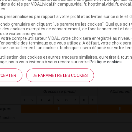
re modification : 13/11/2024 - Révision : 10/12/2025
tions édités par VIDAL(vidal.fr, campus.vidal.fr, hoptimal.vidal.fr, evidal.
tes :
s personnalisées par rapport à votre profil et activités sur ce site et d
ATC
choix granulaire en cliquant "Je paramètre les cookies". Quel que soit 
ise des cookies exemptés de consentement, de fonctionnement et de 
YSTEME GENITO URINAIRE ET HORMONES SEXUELLES
es de visites anonymes.
 MEDICAMENTS UROLOGIQUES
 votre compte utilisateur VIDAL, votre choix sera enregistré au nivea
l’ensemble des terminaux que vous utilisez. A défaut, votre choix ser
- MEDICAMENTS UROLOGIQUES
ilisez actuellement : un cookie « technique » sera déposé sur votre te
 - MEDICAMENTS UTILISES DANS LES TROUBLES DE L'ERECTION
’utilisation des cookies et autres traceurs similaires, ou retirer à tou
08 - TADALAFIL
ge, nous vous invitons à vous rendre sur notre
Politique cookies
.
YSTEME CARDIOVASCULAIRE
CCEPTER
JE PARAMÈTRE LES COOKIES
Risque sur la grossesse et l'allaitement
Grossesse (mois)
Allaitement
1
2
3
4
5
6
7
8
9
sques
II
II
écaution