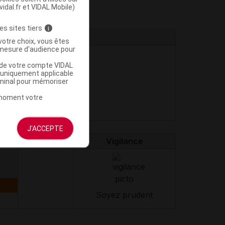
vidal.fr et VIDAL Mobile)
es sites tiers
i
votre choix, vous êtes
mesure d'audience pour
u de votre compte VIDAL
a uniquement applicable
rminal pour mémoriser
t moment votre
J'ACCEPTE
Dopant
Vigilance
Soyez prudent