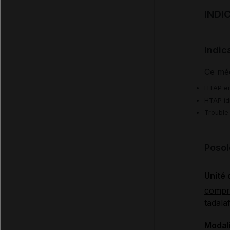
INDI
Indic
Ce méd
HTAP en 
HTAP idi
Trouble 
Posol
Unité 
compr
tadalaf
Modali