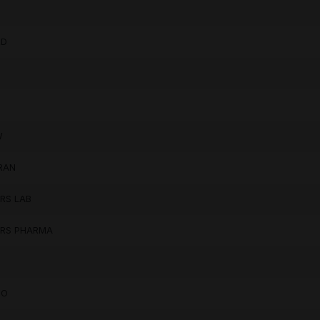
RD
W
RAN
ERS LAB
ERS PHARMA
BO