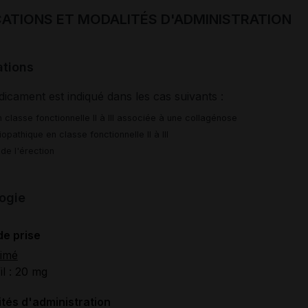
CATIONS ET MODALITÉS D'ADMINISTRATION
ations
icament est indiqué dans les cas suivants :
classe fonctionnelle II à III associée à une collagénose
opathique en classe fonctionnelle II à III
de l'érection
ogie
de prise
imé
il : 20 mg
tés d'administration