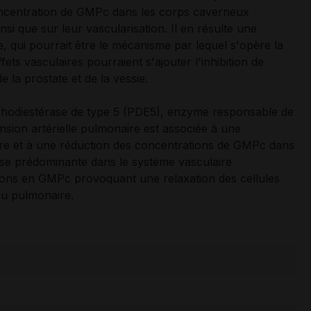
a concentration de GMPc dans les corps caverneux
nsi que sur leur vascularisation. Il en résulte une
, qui pourrait être le mécanisme par lequel s'opère la
ts vasculaires pourraient s'ajouter l'inhibition de
e la prostate et de la vessie.
hosphodiestérase de type 5 (PDE5), enzyme responsable de
sion artérielle pulmonaire est associée à une
ire et à une réduction des concentrations de GMPc dans
ase prédominante dans le système vasculaire
ations en GMPc provoquant une relaxation des cellules
eau pulmonaire.