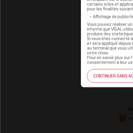
Derniè
certains sites et applica
pour les finalités suivan
Affichage de publicité
Vous pouvez réaliser un 
informé que VIDAL util
G - S
produire des statistiqu
G04 -
Si vous êtes connecté à
et sera appliqué depuis 
G04B 
au terminal que vous ut
G04BE
votre choix.
Pour en savoir plus sur l
G04BE
consentement à leur usa
C - S
CONTINUER SANS A
Ri
II
Pr