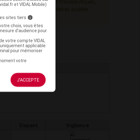
ces pharmacologiques et thérapeutiques,
vidal.fr et VIDAL Mobile)
es documents réglementaires publiés.
es sites tiers
i
votre choix, vous êtes
mesure d'audience pour
u de votre compte VIDAL
a uniquement applicable
rminal pour mémoriser
t moment votre
J'ACCEPTE
Dopant
Vigilance