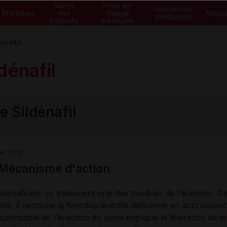
Santé
Prise en
Formations
Maladies
des
charge
Actual
médicales
patients
médicale
dénafil
ldénafil
e Sildénafil
ier 2013
: Mécanisme d'action
ildénafil est un traitement oral des troubles de l'érection. 
lle, il restaure la fonction érectile déficiente en accroissa
sponsable de l'érection du pénis implique la libération de
m