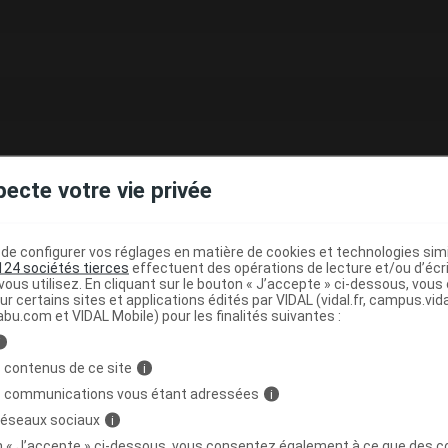
pecte votre vie privée
e configurer vos réglages en matière de cookies et technologies simil
Vidal
124 sociétés tierces
effectuent des opérations de lecture et/ou d’écr
ous utilisez. En cliquant sur le bouton « J’accepte » ci-dessous, vou
ur certains sites et applications édités par VIDAL (vidal.fr, campus.vidal.
abu.com et VIDAL Mobile) pour les finalités suivantes :
i
e fiche DCI Vidal (10)
 contenus de ce site
i
s communications vous étant adressées
i
 réseaux sociaux
i
on « J’accepte » ci-dessous, vous consentez également à ce que des co