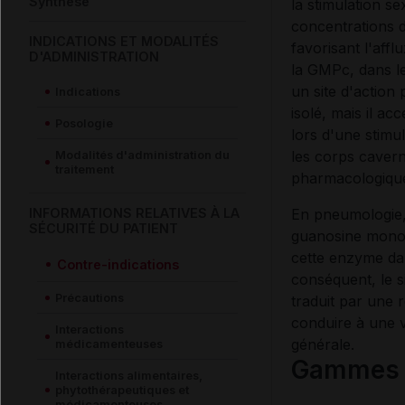
Synthèse
la stimulation s
concentrations 
INDICATIONS ET MODALITÉS
favorisant l'affl
D'ADMINISTRATION
la GMPc, dans le
un site d'action 
Indications
isolé, mais il a
Posologie
lors d'une stimu
les corps cavern
Modalités d'administration du
traitement
pharmacologique
INFORMATIONS RELATIVES À LA
En pneumologie, l
SÉCURITÉ DU PATIENT
guanosine monop
cette enzyme da
Contre-indications
conséquent, le s
Précautions
traduit par une 
conduire à une v
Interactions
générale.
médicamenteuses
Gammes c
Interactions alimentaires,
phytothérapeutiques et
médicamenteuses