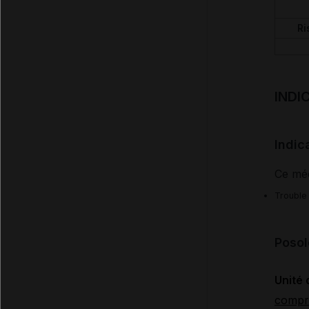
Ri
INDI
Indic
Ce méd
Trouble 
Posol
Unité 
compr