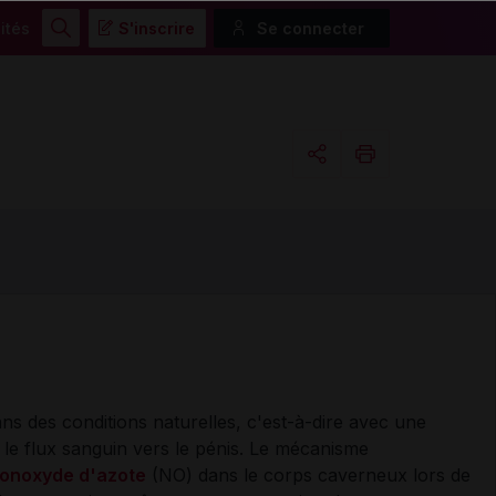
ités
S'inscrire
Se connecter
Rechercher
Copier l'url
Email
Dans des conditions naturelles, c'est-à-dire avec une
nt le flux sanguin vers le pénis. Le mécanisme
onoxyde d'azote
(NO) dans le corps caverneux lors de