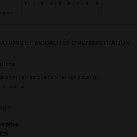
1
2
3
4
5
6
7
8
9
sques
CATIONS ET MODALITÉS D'ADMINISTRATION
ations
icament est indiqué dans les cas suivants :
de l'érection
ogie
de prise
imé