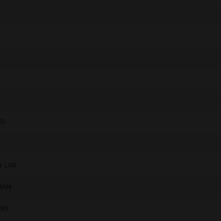
RD
S
W LAB
ARAN
ERS