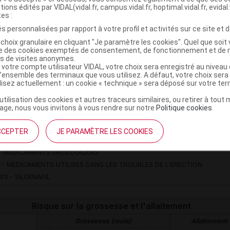
Les fiches DCI Vidal constituent une base de connaissan
tions édités par VIDAL(vidal.fr, campus.vidal.fr, hoptimal.vidal.fr, evidal.
proposée aux professionnels de santé, en complément d
tes :
s personnalisées par rapport à votre profil et activités sur ce site et d
+ Lire la politique éditoriale des Fiches DCI VIDAL
choix granulaire en cliquant "Je paramètre les cookies". Quel que soit 
ise des cookies exemptés de consentement, de fonctionnement et de 
dénafil (citrate) 100 mg comprimé
es de visites anonymes.
 votre compte utilisateur VIDAL, votre choix sera enregistré au nivea
l’ensemble des terminaux que vous utilisez. A défaut, votre choix ser
re modification : 05/11/2025 - Révision : 22/06/2026
ilisez actuellement : un cookie « technique » sera déposé sur votre te
’utilisation des cookies et autres traceurs similaires, ou retirer à tou
ge, nous vous invitons à vous rendre sur notre
Politique cookies
.
ATC
YSTEME GENITO URINAIRE ET HORMONES SEXUELLES
CCEPTER
JE PARAMÈTRE LES COOKIES
 MEDICAMENTS UROLOGIQUES
- MEDICAMENTS UROLOGIQUES
 - MEDICAMENTS UTILISES DANS LES TROUBLES DE L'ERECTION
03 - SILDENAFIL
Risque sur la grossesse et l'allaitement
Grossesse (mois)
Allaitement