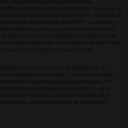
clase, ce qui entraîne une augmentation des
 relâchement des muscles lisses du corps caverneux et
tif de la phosphodiestérase du type 5 (PDE5), spécifique de
ponsable de la dégradation de la GMPc. Le sildénafil a
 relaxant direct sur le tissu du corps caverneux humain
ur ce tissu. Quand la voie NO/GMPc est activée, comme
entraîne une augmentation des concentrations de GMPc dans
e pour que le sildénafil produise ses effets
osphodiestérase de type 5 (PDE-5) spécifique de la
e la dégradation de la GMPc. Outre la présence de
résente dans le système vasculaire pulmonaire. Par
culaires lisses des vaisseaux pulmonaires, ce qui se
 hypertension artérielle pulmonaire, cet effet peut
dre mesure, à une vasodilatation de la circulation