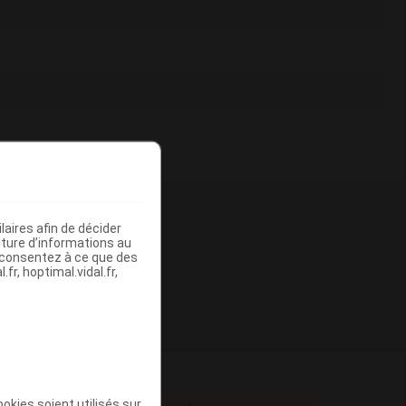
aires afin de décider
iture d’informations au
s consentez à ce que des
fr, hoptimal.vidal.fr,
okies soient utilisés sur