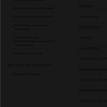
CETINOR
Risques liés au traitement
Surveillances du patient
GRANPIDAM
Mesures à associer au
MYSILDECARD
traitement
Information des
REVATIO
professionnels de santé et
des patients
SILANDYLTEC
Effets indésirables
SILDENAFIL ACCO
Voir aussi les substances
SILDENAFIL ALMU
Sildénafil citrate
SILDENAFIL ARRO
SILDENAFIL BIOG
SILDENAFIL CRIST