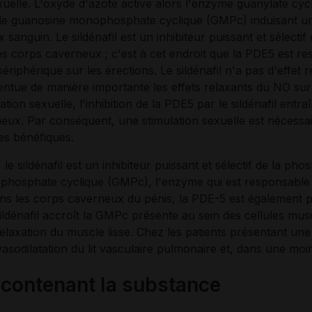
exuelle. L'oxyde d'azote active alors l'enzyme guanylate cy
de guanosine monophosphate cyclique (GMPc) induisant un
ux sanguin. Le sildénafil est un inhibiteur puissant et sélec
s corps caverneux ; c'est à cet endroit que la PDE5 est res
périphérique sur les érections. Le sildénafil n'a pas d'effet
ccentue de manière importante les effets relaxants du NO s
lation sexuelle, l'inhibition de la PDE5 par le sildénafil 
eux. Par conséquent, une stimulation sexuelle est nécessair
s bénéfiques.
e sildénafil est un inhibiteur puissant et sélectif de la ph
hosphate cyclique (GMPc), l'enzyme qui est responsable d
ns les corps caverneux du pénis, la PDE-5 est également p
ildénafil accroît la GMPc présente au sein des cellules mus
relaxation du muscle lisse. Chez les patients présentant une
asodilatation du lit vasculaire pulmonaire et, dans une moin
ontenant la substance