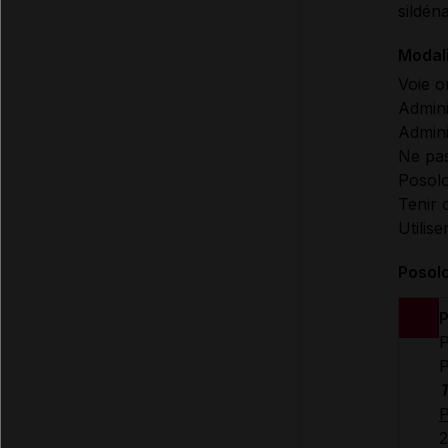
sildéna
Modali
Voie o
Admini
Admini
Ne pas
Posolo
Tenir 
Utilis
Posol
P
P
P
T
P
2