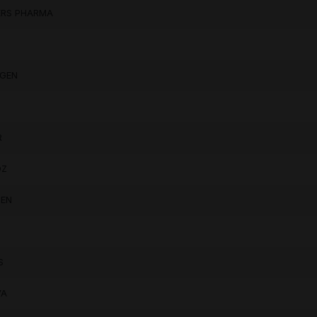
TERS PHARMA
UGEN
R
OZ
GEN
S
VA