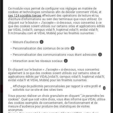
zolmitriptan
Ce module vous permet de configurer vos réglages en matière de
zolpidem
cookies et technologies similaires afin de décider comment VIDAL et
ses 124 sociétés tierces
effectuent des opérations de lecture et/ou
d’écriture d’informations au sein des terminaux que vous utilisez. En
zonisamide
cliquant sur le bouton « J’accepte » ci-dessous, vous consentez à ce
que des cookies soient utilisés sur certains sites et applications édités
zopiclone
par VIDAL (vidal.fr, campus.vidal.fr, hoptimal.vidal.fr, evidal.vidal.fr,
fr.m3manabu.com et VIDAL Mobile) pour les finalités suivantes :
zotépine
Mesure d’audience
i
zuclopenthixol
Personnalisation des contenus de ce site
i
Personnalisation des communications vous étant adressées
i
Interaction avec les réseaux sociaux
i
En cliquant sur le bouton « J’accepte » ci-dessous, vous consentez
également à ce que des cookies soient utilisés sur certains sites et
applications édités par VIDAL(vidal.fr, campus.vidal.fr, hoptimal.vidal.fr,
evidal.vidal.fr et VIDAL Mobile) pour les finalités suivantes :
Affichage de publicités personnalisées par rapport à votre profil et
i
activités sur ce site et des sites tiers
Vous pouvez réaliser un choix granulaire en cliquant "Je paramètre les
cookies". Quel que soit votre choix, vous êtes informé que VIDAL utilise
des cookies exemptés de consentement, de fonctionnement et de
mesure d'audience pour produire des statistiques de visites
anonymes.