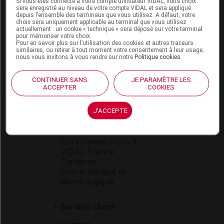
Si vous êtes connecté à votre compte utilisateur VIDAL, votre choix
sera enregistré au niveau de votre compte VIDAL et sera appliqué
depuis l’ensemble des terminaux que vous utilisez. A défaut, votre
choix sera uniquement applicable au terminal que vous utilisez
Espace produit
actuellement : un cookie « technique » sera déposé sur votre terminal
pour mémoriser votre choix.
Boutique
Pour en savoir plus sur l’utilisation des cookies et autres traceurs
similaires, ou retirer à tout moment votre consentement à leur usage,
VIDAL Expert
nous vous invitons à vous rendre sur notre
Politique cookies
.
VIDAL Hoptimal
eVIDAL
CONTINUER SANS
JE PARAMÈTRE LES
VIDAL Mobile
ACCEPTER
COOKIES
VIDAL widget
VIDAL Sécurisation
J'ACCEPTE
VIDAL e-Services
Espace institutionnel
Qui sommes-nous ?
VIDAL France
Carrières
Charte éthique et
déontologique
Service client