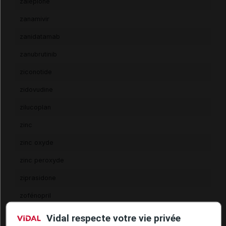
zaléplone
zanamivir
zanidatamab
zanubrutinib
ziconotide
zidovudine
zilucoplan
zinc
zinc oxyde
zinc peroxyde
ziprasidone
zofénopril
zolbétuximab
Vidal respecte votre vie privée