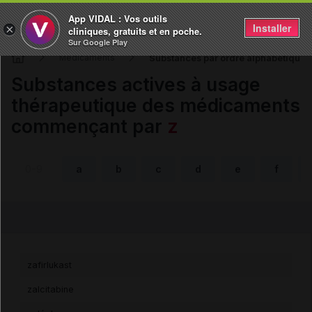
App VIDAL : Vos outils
Installer
×
cliniques, gratuits et en poche.
Sur Google Play
Substances par ordre alphabétique - 
Médicaments
Substances actives à usage
thérapeutique des médicaments
commençant par
z
0-9
a
b
c
d
e
f
zafirlukast
zalcitabine