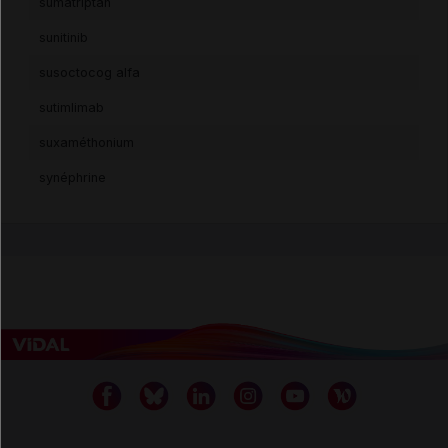
sumatriptan
sunitinib
susoctocog alfa
sutimlimab
suxaméthonium
synéphrine