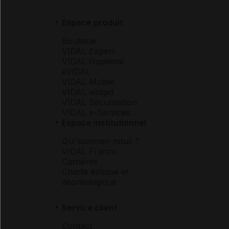
Espace produit
Boutique
VIDAL Expert
VIDAL Hoptimal
eVIDAL
VIDAL Mobile
VIDAL widget
VIDAL Sécurisation
VIDAL e-Services
Espace institutionnel
Qui sommes-nous ?
VIDAL France
Carrières
Charte éthique et
déontologique
Service client
Contact