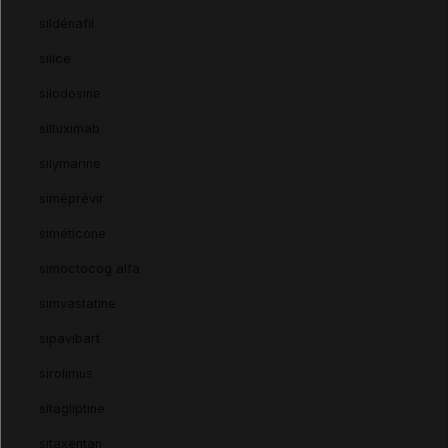
sildénafil
silice
silodosine
siltuximab
silymarine
siméprévir
siméticone
simoctocog alfa
simvastatine
sipavibart
sirolimus
sitagliptine
sitaxentan