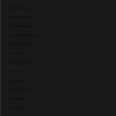
sulfafurazol
sulfaguanidine
sulfaméthizol
sulfaméthoxazole
sulfasalazine
sulfiram
sulfogaïacol
sulindac
sulpiride
sulprostone
sultiame
sultopride