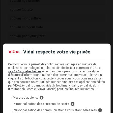
sodium hyaluronate
sodium lactate
sodium monosulfure
sodium nitroprussiate
sodium phénylbutyrate
sodium picosulfate
Vidal respecte votre vie privée
sodium pyrophosphate
sodium sulfate
Ce module vous permet de configurer vos réglages en matière de
cookies et technologies similaires afin de décider comment VIDAL et
sodium sulfosilicoaluminate
ses 124 sociétés tierces
effectuent des opérations de lecture et/ou
d’écriture d’informations au sein des terminaux que vous utilisez. En
cliquant sur le bouton « J’accepte » ci-dessous, vous consentez à ce
sodium tétradécyl sulfate
que des cookies soient utilisés sur certains sites et applications édités
par VIDAL (vidal.fr, campus.vidal.fr, hoptimal.vidal.fr, evidal.vidal.fr,
sodium thiosulfate
fr.m3manabu.com et VIDAL Mobile) pour les finalités suivantes :
Mesure d’audience
sofosbuvir
i
Personnalisation des contenus de ce site
i
soja huile
Personnalisation des communications vous étant adressées
i