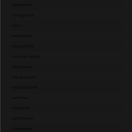
sélumétinib
sémaglutide
séné
sennosides
sépiaptérine
serenoa repens
serplulimab
serrapeptase
sertaconazole
sertraline
sévélamer
sévoflurane
sibutramine