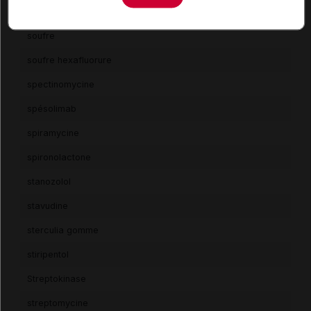
sotrovimab
soufre
soufre hexafluorure
spectinomycine
spésolimab
spiramycine
spironolactone
stanozolol
stavudine
sterculia gomme
stiripentol
Streptokinase
streptomycine