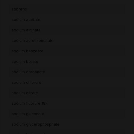
sobrerol
sodium acétate
sodium alginate
sodium aurothiomalate
sodium benzoate
sodium borate
sodium carbonate
sodium chlorure
sodium citrate
sodium fluorure 18F
sodium gluconate
sodium glycérophosphate