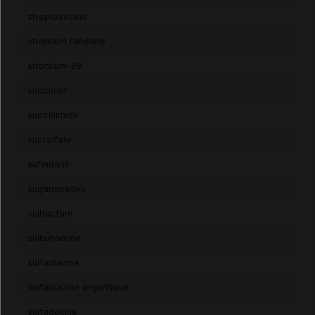
streptozocine
strontium ranélate
strontium-89
succimer
succinimide
sucralfate
sufentanil
sugammadex
sulbactam
sulbutiamine
sulfadiazine
sulfadiazine argentique
sulfadoxine