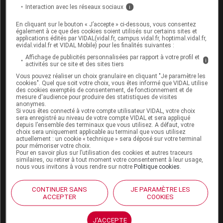
solifénacine
Interaction avec les réseaux sociaux
i
solriamfétol
En cliquant sur le bouton « J’accepte » ci-dessous, vous consentez
également à ce que des cookies soient utilisés sur certains sites et
applications édités par VIDAL(vidal.fr, campus.vidal.fr, hoptimal.vidal.fr,
somapacitan
evidal.vidal.fr et VIDAL Mobile) pour les finalités suivantes :
somatoréline
Affichage de publicités personnalisées par rapport à votre profil et
i
activités sur ce site et des sites tiers
somatostatine
Vous pouvez réaliser un choix granulaire en cliquant "Je paramètre les
cookies". Quel que soit votre choix, vous êtes informé que VIDAL utilise
des cookies exemptés de consentement, de fonctionnement et de
somatrogon
mesure d'audience pour produire des statistiques de visites
anonymes.
somatropine
Si vous êtes connecté à votre compte utilisateur VIDAL, votre choix
sera enregistré au niveau de votre compte VIDAL et sera appliqué
depuis l’ensemble des terminaux que vous utilisez. A défaut, votre
sonidégib
choix sera uniquement applicable au terminal que vous utilisez
actuellement : un cookie « technique » sera déposé sur votre terminal
sorafénib
pour mémoriser votre choix.
Pour en savoir plus sur l’utilisation des cookies et autres traceurs
similaires, ou retirer à tout moment votre consentement à leur usage,
sorbitol
nous vous invitons à vous rendre sur notre
Politique cookies
.
sotalol
CONTINUER SANS
JE PARAMÈTRE LES
sotatercept
ACCEPTER
COOKIES
sotorasib
J'ACCEPTE