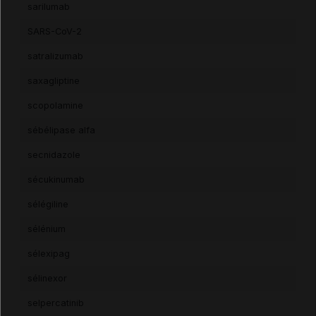
sarilumab
SARS-CoV-2
satralizumab
saxagliptine
scopolamine
sébélipase alfa
secnidazole
sécukinumab
sélégiline
sélénium
sélexipag
sélinexor
selpercatinib