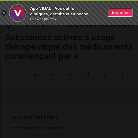
App VIDAL : Vos outils
Installer
×
cliniques, gratuits et en poche.
Sur Google Play
Substances par ordre alphabétique - 
Médicaments
Substances actives à usage
thérapeutique des médicaments
commençant par
s
0-9
a
b
c
d
e
f
saccharomyces boulardii
saccharomyces cerevisiae