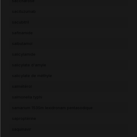
saccharose
sacituzumab
sacubitril
safinamide
salbutamol
salicylamide
salicylate d'amyle
salicylate de méthyle
salmétérol
salmonella typhi
samarium 153Sm lexidronam pentasodique
saproptérine
saquinavir