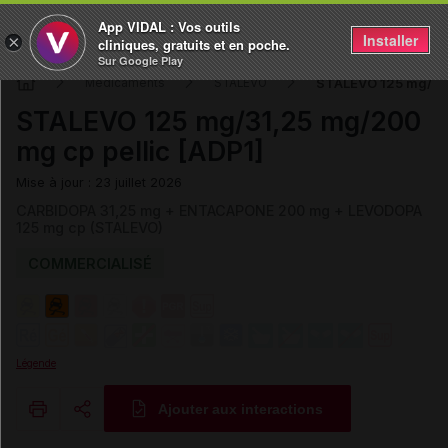
App VIDAL : Vos outils
Installer
×
cliniques, gratuits et en poche.
Sur Google Play
STALEVO 125 mg/31,
Médicaments
STALEVO
STALEVO 125 mg/31,25 mg/200
mg cp pellic [ADP1]
Mise à jour : 23 juillet 2026
CARBIDOPA 31,25 mg + ENTACAPONE 200 mg + LEVODOPA
125 mg cp (STALEVO)
COMMERCIALISÉ
Légende
Ajouter aux interactions