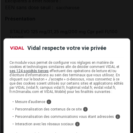
Excipients à effet notoire :
EEN sans dose seuil :
saccharose
Présentation
STALEVO 125 mg/31,25 mg/200 mg Cpr pell Fl/100
[ADP1]
Cip :
Vidal respecte votre vie privée
3400949501731
Modalités de conservation : Avant ouverture : durant 36 mois
Commercialisé
Ce module vous permet de configurer vos réglages en matière de
cookies et technologies similaires afin de décider comment VIDAL et
ses 124 sociétés tierces
effectuent des opérations de lecture et/ou
d’écriture d’informations au sein des terminaux que vous utilisez. En
cliquant sur le bouton « J’accepte » ci-dessous, vous consentez à ce
que des cookies soient utilisés sur certains sites et applications édités
par VIDAL (vidal.fr, campus.vidal.fr, hoptimal.vidal.fr, evidal.vidal.fr,
Laboratoire
fr.m3manabu.com et VIDAL Mobile) pour les finalités suivantes :
Mesure d’audience
i
Abacus Medicine A/S
Personnalisation des contenus de ce site
i
Personnalisation des communications vous étant adressées
i
Voir la fiche laboratoire
Interaction avec les réseaux sociaux
i