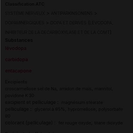
Classification ATC
>
>
SYSTEME NERVEUX
ANTIPARKINSONIENS
>
(
DOPAMINERGIQUES
DOPA ET DERIVES
LEVODOPA,
)
INHIBITEUR DE LA DECARBOXYLASE ET DE LA COMT
Substances
lévodopa
carbidopa
entacapone
Excipients
,
,
,
croscarmellose sel de Na
amidon de maïs
mannitol
povidone K 30
excipient et pelliculage :
magnésium stéarate
pelliculage :
,
,
glycérol à 85%
hypromellose
polysorbate
80
colorant (pelliculage) :
,
fer rouge oxyde
titane dioxyde