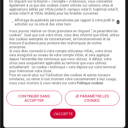
En cliquant sur le bouton « J’accepte » ci-dessous, vous consentez
également à ce que des cookies soient utilisés sur certains sites et
Rein
applications édités par VIDAL(vidal.fr, campus.vidal.fr, hoptimal.vidal.fr,
evidal.vidal.fr et VIDAL Mobile) pour les finalités suivantes :
Adaptation de posologie
Affichage de publicités personnalisées par rapport à votre profil et
i
activités sur ce site et des sites tiers
Toxicité rénale
Vous pouvez réaliser un choix granulaire en cliquant "Je paramètre les
cookies". Quel que soit votre choix, vous êtes informé que VIDAL utilise
des cookies exemptés de consentement, de fonctionnement et de
mesure d'audience pour produire des statistiques de visites
anonymes.
Si vous êtes connecté à votre compte utilisateur VIDAL, votre choix
Ressources externes complémentaires
sera enregistré au niveau de votre compte VIDAL et sera appliqué
depuis l’ensemble des terminaux que vous utilisez. A défaut, votre
choix sera uniquement applicable au terminal que vous utilisez
En savoir plus le site du CRAT
:
actuellement : un cookie « technique » sera déposé sur votre terminal
pour mémoriser votre choix.
Pour en savoir plus sur l’utilisation des cookies et autres traceurs
Lévodopa-bensérazide / Lévodopa-carbidopa -
similaires, ou retirer à tout moment votre consentement à leur usage,
nous vous invitons à vous rendre sur notre
Politique cookies
.
Allaitement
Lévodopa-bensérazide / Lévodopa-carbidopa -
CONTINUER SANS
JE PARAMÈTRE LES
ACCEPTER
COOKIES
Grossesse
J'ACCEPTE
Actualité liée