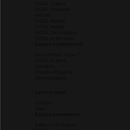
VIDAL Expert
VIDAL Hoptimal
eVIDAL
VIDAL Mobile
VIDAL widget
VIDAL Sécurisation
VIDAL e-Services
Espace institutionnel
Qui sommes-nous ?
VIDAL France
Carrières
Charte éthique et
déontologique
Service client
Contact
Aide
Espace partenaires
Éditeurs de logiciel