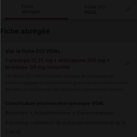
Copier l'url
Fiche
Fiche DCI
abrégée
VIDAL
Email
Fiche abrégée
Voir la Fiche DCI VIDAL :
Carbidopa 31,25 mg + entacapone 200 mg +
lévodopa 125 mg comprimé
Les fiches DCI Vidal constituent une base de connaissances
pharmacologiques et thérapeutiques, proposée aux professionnels
de santé, en complément des documents réglementaires publiés.
Classification pharmacothérapeutique VIDAL
>
>
Neurologie
Antiparkinsoniens
Dopaminergiques
(
Lévodopa + inhibiteurs de la dopadécarboxylase et de la
)
COMT