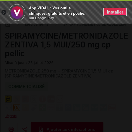
App VIDAL : Vos outils
Installer
×
cliniques, gratuits et en poche.
Sur Google Play
Médicaments
SPIRAMYCINE/METRONIDAZOLE ZENTIV
SPIRAMYCINE/METRONIDAZOLE
ZENTIVA 1,5 MUI/250 mg cp
pellic
Mise à jour : 23 juillet 2026
METRONIDAZOLE 250 mg + SPIRAMYCINE 1,5 M UI cp
(SPIRAMYCINE/METRONIDAZOLE ZENTIVA)
COMMERCIALISÉ
Légende
Ajouter aux interactions