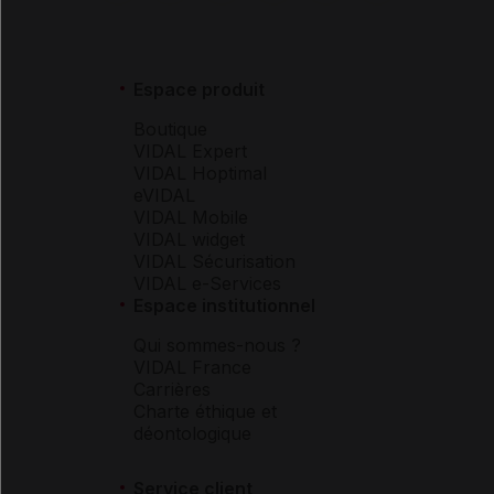
Espace produit
Boutique
VIDAL Expert
VIDAL Hoptimal
eVIDAL
VIDAL Mobile
VIDAL widget
VIDAL Sécurisation
VIDAL e-Services
Espace institutionnel
Qui sommes-nous ?
VIDAL France
Carrières
Charte éthique et
déontologique
Service client