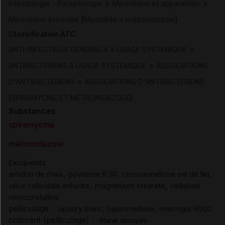
>
>
Infectiologie - Parasitologie
Macrolides et apparentés
(
)
Macrolides associés
Macrolide + métronidazole
Classification ATC
>
ANTI-INFECTIEUX GENERAUX A USAGE SYSTEMIQUE
>
ANTIBACTERIENS A USAGE SYSTEMIQUE
ASSOCIATIONS
>
D'ANTIBACTERIENS
ASSOCIATIONS D'ANTIBACTERIENS
(
)
SPIRAMYCINE ET METRONIDAZOLE
Substances
spiramycine
métronidazole
Excipients
,
,
,
amidon de maïs
povidone K 30
croscarmellose sel de Na
,
,
silice colloïdale anhydre
magnésium stéarate
cellulose
microcristalline
pelliculage :
,
,
opadry blanc
hypromellose
macrogol 6000
colorant (pelliculage) :
titane dioxyde