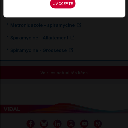
J'ACCEPTE
Métronidazole - Grossesse
Métronidazole - spiramycine
Spiramycine - Allaitement
Spiramycine - Grossesse
Voir les actualités liées