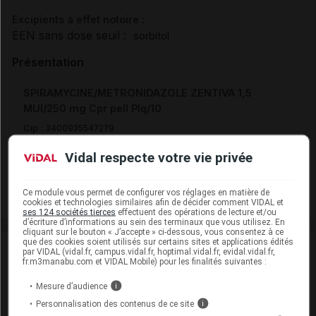
Excipients à effet notoire :
EEN sans dose seuil :
sorbitol
Présentation
SPIRAMYCINE/METRONIDAZOLE ZENTIVA 1,5
MUI/250 mg Cpr pell Plq/10
Cip :
3400935547279
Modalités de conservation : Avant ouverture : < 25° durant
Vidal respecte votre vie privée
36 mois
Commercialisé
Ce module vous permet de configurer vos réglages en matière de
cookies et technologies similaires afin de décider comment VIDAL et
ses 124 sociétés tierces
effectuent des opérations de lecture et/ou
d’écriture d’informations au sein des terminaux que vous utilisez. En
cliquant sur le bouton « J’accepte » ci-dessous, vous consentez à ce
que des cookies soient utilisés sur certains sites et applications édités
Laboratoire
par VIDAL (vidal.fr, campus.vidal.fr, hoptimal.vidal.fr, evidal.vidal.fr,
fr.m3manabu.com et VIDAL Mobile) pour les finalités suivantes :
Zentiva France
Mesure d’audience
i
Personnalisation des contenus de ce site
i
Voir la fiche laboratoire