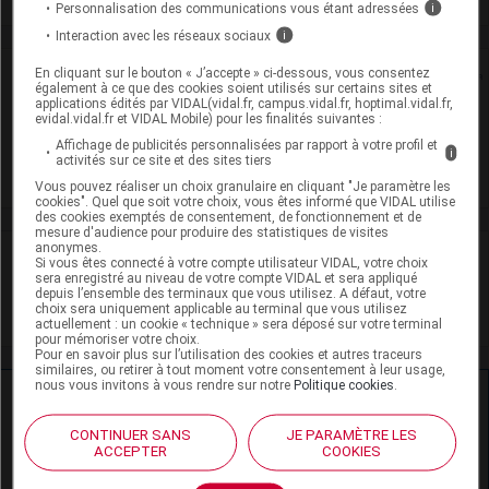
Personnalisation des communications vous étant adressées
i
Interaction avec les réseaux sociaux
i
En cliquant sur le bouton « J’accepte » ci-dessous, vous consentez
Rein
également à ce que des cookies soient utilisés sur certains sites et
applications édités par VIDAL(vidal.fr, campus.vidal.fr, hoptimal.vidal.fr,
evidal.vidal.fr et VIDAL Mobile) pour les finalités suivantes :
Adaptation de posologie
Affichage de publicités personnalisées par rapport à votre profil et
i
activités sur ce site et des sites tiers
Toxicité rénale
Vous pouvez réaliser un choix granulaire en cliquant "Je paramètre les
cookies". Quel que soit votre choix, vous êtes informé que VIDAL utilise
des cookies exemptés de consentement, de fonctionnement et de
mesure d'audience pour produire des statistiques de visites
anonymes.
VIDAL Recos
Si vous êtes connecté à votre compte utilisateur VIDAL, votre choix
sera enregistré au niveau de votre compte VIDAL et sera appliqué
depuis l’ensemble des terminaux que vous utilisez. A défaut, votre
Antibiotiques, antiviraux (traitement par)
choix sera uniquement applicable au terminal que vous utilisez
actuellement : un cookie « technique » sera déposé sur votre terminal
pour mémoriser votre choix.
Pour en savoir plus sur l’utilisation des cookies et autres traceurs
similaires, ou retirer à tout moment votre consentement à leur usage,
nous vous invitons à vous rendre sur notre
Politique cookies
.
Ressources externes complémentaires
CONTINUER SANS
JE PARAMÈTRE LES
En savoir plus le site du CRAT
:
ACCEPTER
COOKIES
Métronidazole - Allaitement