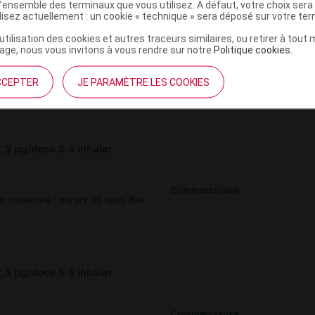
l’ensemble des terminaux que vous utilisez. A défaut, votre choix ser
ilisez actuellement : un cookie « technique » sera déposé sur votre te
5 µg/dose S à inhaler
’utilisation des cookies et autres traceurs similaires, ou retirer à tou
ge, nous vous invitons à vous rendre sur notre
Politique cookies
.
Commercialisé
t ouverture : durant 36 mois (Ne
CCEPTER
JE PARAMÈTRE LES COOKIES
5 µg/dose S à inhaler
Commercialisé
t ouverture : durant 36 mois (Ne
5 µg/dose S à inhaler
Commercialisé