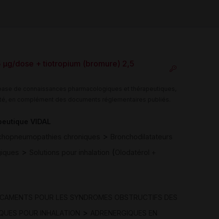
5 µg/dose + tiotropium (bromure) 2,5
e base de connaissances pharmacologiques et thérapeutiques,
té, en complément des documents réglementaires publiés.
peutique VIDAL
>
chopneumopathies chroniques
Bronchodilatateurs
>
(
giques
Solutions pour inhalation
Olodatérol +
ICAMENTS POUR LES SYNDROMES OBSTRUCTIFS DES
>
QUES POUR INHALATION
ADRENERGIQUES EN