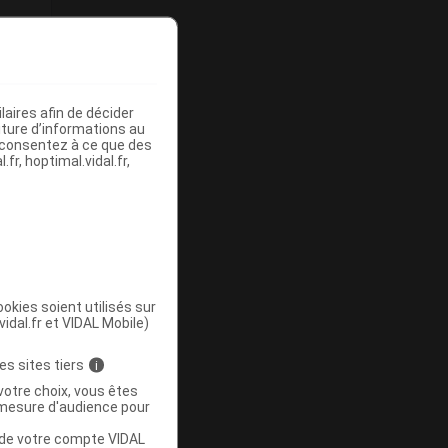
aires afin de décider
iture d’informations au
s consentez à ce que des
fr, hoptimal.vidal.fr,
okies soient utilisés sur
vidal.fr et VIDAL Mobile)
es sites tiers
i
votre choix, vous êtes
mesure d'audience pour
u de votre compte VIDAL