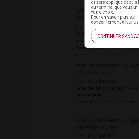
et sera appliqué depuis 
au terminal que vous ut
SPIOLTO RESPIMAT 2,5 µg/2,
votre choix.
Pour en savoir plus sur l
3Cart/60d+inh réut
consentement à leur usa
Cip :
3400930168974
Modalités de conservation : Avan
CONTINUER SANS A
pas congeler)
Après ouverture : durant 3 mois
SPIOLTO RESPIMAT 2,5 µg/2,
3Cart/60doses
Cip :
3400930168998
Modalités de conservation : Avan
pas congeler)
Après ouverture : durant 3 mois
SPIOLTO RESPIMAT 2,5 µg/2,
Cart/60d+ inh réut
Cip :
3400930168530