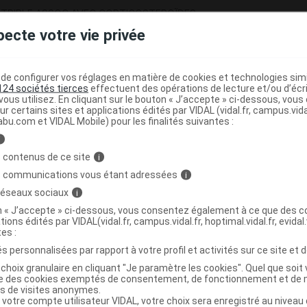
. TRIPLE ASSOC AVEC CORTICOSTEROÏDES
pecte votre vie privée
)
 BROMURE
drate
e configurer vos réglages en matière de cookies et technologies simil
124 sociétés tierces
effectuent des opérations de lecture et/ou d’écr
ous utilisez. En cliquant sur le bouton « J’accepte » ci-dessous, vou
ur certains sites et applications édités par VIDAL (vidal.fr, campus.vidal.
abu.com et VIDAL Mobile) pour les finalités suivantes :
,
,
i
étique sel disodique
eau purifiée
acide
 contenus de ce site
i
s communications vous étant adressées
i
 réseaux sociaux
i
on « J’accepte » ci-dessous, vous consentez également à ce que des co
5 µg/dose S à inhaler
tions édités par VIDAL(vidal.fr, campus.vidal.fr, hoptimal.vidal.fr, evidal.
tes :
s personnalisées par rapport à votre profil et activités sur ce site et d
Commercialisé
t ouverture : durant 36 mois (Ne
choix granulaire en cliquant "Je paramètre les cookies". Quel que soit 
ise des cookies exemptés de consentement, de fonctionnement et de 
es de visites anonymes.
 votre compte utilisateur VIDAL, votre choix sera enregistré au nivea