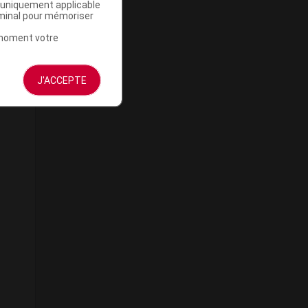
a uniquement applicable
rminal pour mémoriser
t moment votre
J'ACCEPTE