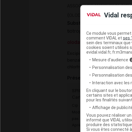
ASSOC AVEC ANTICHOLIN. INCL
Vidal res
(
OLODATEROL ET TIOTROPIUM
Substances
tiotropium bromure monohy
Ce module vous permet d
comment VIDAL et
ses 
olodatérol chlorhydrate
sein des terminaux que v
cookies soient utilisés s
evidal.vidal.fr, fr.m3man
Excipients
,
Mesure d’audience
benzalkonium chlorure
acide éd
chlorhydrique
Personnalisation des
Personnalisation de
Présentations
Interaction avec les
En cliquant sur le bout
SPIOLTO RESPIMAT 2,5 µg/2,
certains sites et applica
Cart/60doses
pour les finalités suivan
Cip :
3400930168547
Affichage de publicité
Modalités de conservation : Avan
Vous pouvez réaliser un 
pas congeler)
informé que VIDAL util
produire des statistiqu
Après ouverture : durant 3 mois
Si vous êtes connecté à