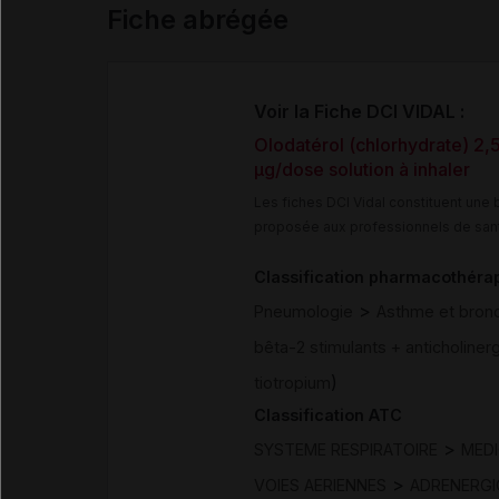
Fiche abrégée
Voir la Fiche DCI VIDAL :
Olodatérol (chlorhydrate) 2,
µg/dose solution à inhaler
Les fiches DCI Vidal constituent un
proposée aux professionnels de san
Classification pharmacothéra
>
Pneumologie
Asthme et bron
bêta-2 stimulants + anticholiner
)
tiotropium
Classification ATC
>
SYSTEME RESPIRATOIRE
MED
>
VOIES AERIENNES
ADRENERGI