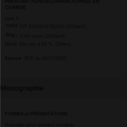
PRESCRIPTION/DÉLIVRANCE/PRISE EN
CHARGE
Liste II
Documents de référence
AMM
CIP 3400934750922 (20Sach).
Prix :
2,40 euros (20Sach).
Avis de la transparence (SMR/ASMR) (3)
Remb Séc soc à 65 %. Collect.
Source :
RCP du 18/07/2025
Monographie
FORMES et PRÉSENTATIONS
Granulés pour solution buvable.