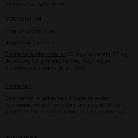
Sachet-dose. Boîte de 20.
COMPOSITION
Pour un sachet-dose :
Ibuprofène : 400 mg
Excipients à effet notoire :
60 mg d'aspartam, 57 mg
de sodium, 1,8 g de saccharose, 102,6 mg de
maltodextrine (source de glucose).
Excipients :
Saccharose, arginine, bicarbonate de sodium,
saccharine sodique, aspartam, arôme cola citron
(contenant de la maltodextrine, source de glucose).
INDICATIONS