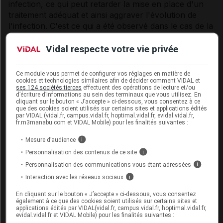
infection, ce qui peut retarder la mise en place d'un
traitement adéquat et ainsi aggraver l'évolution de
l'infection. C'est ce qui a été observé dans le cas de la
pneumonie communautaire d'origine bactérienne et
des complications bactériennes de la varicelle.
Vidal respecte votre vie privée
Lorsque ce médicament est administré pour soulager
Ce module vous permet de configurer vos réglages en matière de
la fièvre ou la douleur liée à l'infection, il est conseillé
cookies et technologies similaires afin de décider comment VIDAL et
de surveiller l'infection. En milieu non hospitalier, le
ses 124 sociétés tierces
effectuent des opérations de lecture et/ou
d’écriture d’informations au sein des terminaux que vous utilisez. En
patient doit consulter un médecin si les symptômes
cliquant sur le bouton « J’accepte » ci-dessous, vous consentez à ce
que des cookies soient utilisés sur certains sites et applications édités
persistent ou s'ils s'aggravent.
par VIDAL (vidal.fr, campus.vidal.fr, hoptimal.vidal.fr, evidal.vidal.fr,
fr.m3manabu.com et VIDAL Mobile) pour les finalités suivantes :
Effets cutanés
Mesure d’audience
i
Des réactions indésirables cutanées sévères (SCAR),
Personnalisation des contenus de ce site
i
telles que la dermatite exfoliative, l'érythème
Personnalisation des communications vous étant adressées
i
polymorphe, le syndrome de Stevens-Johnson (SJS),
Interaction avec les réseaux sociaux
i
la nécrolyse épidermique toxique (TEN), la réaction
médicamenteuse avec éosinophilie et symptômes
En cliquant sur le bouton « J’accepte » ci-dessous, vous consentez
également à ce que des cookies soient utilisés sur certains sites et
systémiques (DRESS ou syndrome d'hypersensibilité)
applications édités par VIDAL(vidal.fr, campus.vidal.fr, hoptimal.vidal.fr,
et la pustulose exanthématique aiguë généralisée
evidal.vidal.fr et VIDAL Mobile) pour les finalités suivantes :