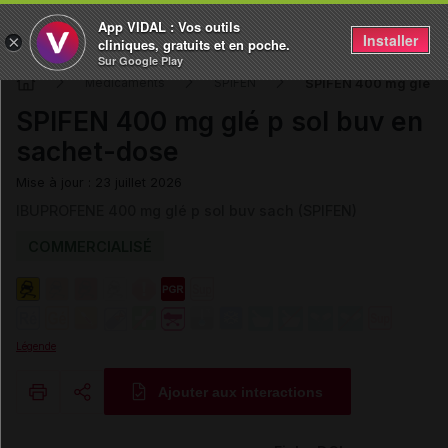
App VIDAL : Vos outils
Installer
×
cliniques, gratuits et en poche.
Sur Google Play
SPIFEN 400 mg glé p 
Médicaments
SPIFEN
SPIFEN 400 mg glé p sol buv en
sachet-dose
Mise à jour : 23 juillet 2026
IBUPROFENE 400 mg glé p sol buv sach (SPIFEN)
COMMERCIALISÉ
Légende
Ajouter aux interactions
Copier l'url