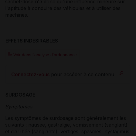
sachet-dose n'a donc qu'une influence mineure sur
l'aptitude à conduire des véhicules et à utiliser des
machines.
EFFETS INDÉSIRABLES
Voir dans l'analyse d'ordonnance
Connectez-vous
pour accéder à ce contenu
SURDOSAGE
Symptômes
Les symptômes de surdosage sont généralement les
suivants : nausée, gastralgie, vomissement (sanglant)
et diarrhée (sanglante), vertiges, spasmes, nystagmus