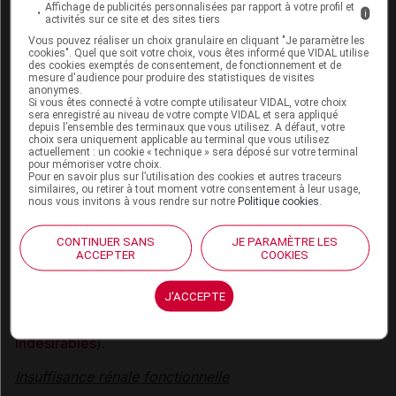
(AGEP), qui peuvent engager le pronostic vital ou être
Affichage de publicités personnalisées par rapport à votre profil et
i
activités sur ce site et des sites tiers
fatales, ont été rapportées en association avec
l'utilisation d'ibuprofène (voir rubrique
Effets
Vous pouvez réaliser un choix granulaire en cliquant "Je paramètre les
cookies". Quel que soit votre choix, vous êtes informé que VIDAL utilise
indésirables
). La plupart de ces réactions sont
des cookies exemptés de consentement, de fonctionnement et de
mesure d'audience pour produire des statistiques de visites
survenues au cours du premier mois de traitement.
anonymes.
Si vous êtes connecté à votre compte utilisateur VIDAL, votre choix
En cas d'apparition de signes et de symptômes
sera enregistré au niveau de votre compte VIDAL et sera appliqué
depuis l’ensemble des terminaux que vous utilisez. A défaut, votre
évocateurs de ces réactions, la prise d'ibuprofène doit
choix sera uniquement applicable au terminal que vous utilisez
être immédiatement interrompue et un autre
actuellement : un cookie « technique » sera déposé sur votre terminal
pour mémoriser votre choix.
traitement doit être envisagé (le cas échéant).
Pour en savoir plus sur l’utilisation des cookies et autres traceurs
similaires, ou retirer à tout moment votre consentement à leur usage,
nous vous invitons à vous rendre sur notre
Politique cookies
.
La varicelle peut exceptionnellement être à l'origine
de graves complications infectieuses cutanées et des
CONTINUER SANS
JE PARAMÈTRE LES
tissus mous. A ce jour, le rôle favorisant des A.I.N.S.
ACCEPTER
COOKIES
dans l'aggravation de ces infections ne peut être
écarté. Il est donc prudent d'éviter l'utilisation de
J'ACCEPTE
SPIFEN 400 mg, granulés pour solution buvable en
sachet-dose en cas de varicelle (voir rubrique
Effets
indésirables
).
Insuffisance rénale fonctionnelle