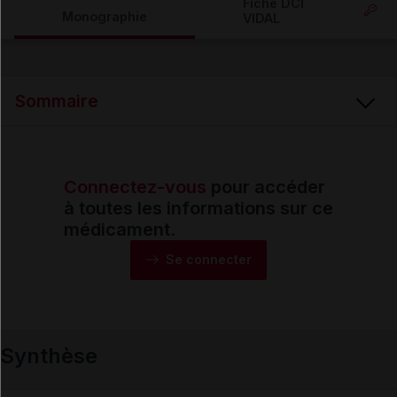
Fiche DCI
Monographie
VIDAL
Email
Sommaire
Connectez-vous
pour accéder
Synthèse
à toutes les informations sur ce
médicament.
Monographie
Se connecter
Formes et présentations
Synthèse
Composition