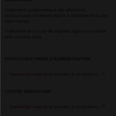
Traitement symptomatique des affections
douloureuses d'intensité légère à modérée et/ou des
états fébriles.
Traitement de la crise de migraine légère à modérée
avec ou sans aura.
POSOLOGIE ET MODE D'ADMINISTRATION
Connectez-vous
pour accéder à ce contenu
CONTRE-INDICATIONS
Connectez-vous
pour accéder à ce contenu