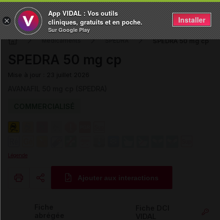
App VIDAL : Vos outils
Installer
×
cliniques, gratuits et en poche.
Sur Google Play
SPEDRA 50 mg cp
Médicaments
SPEDRA
SPEDRA 50 mg cp
Mise à jour : 23 juillet 2026
AVANAFIL 50 mg cp (SPEDRA)
COMMERCIALISÉ
Légende
Ajouter aux interactions
Copier l'url
Fiche
Fiche DCI
abrégée
VIDAL