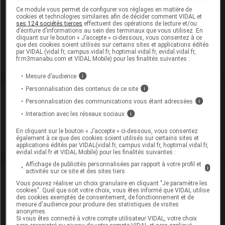
SPEDRA 50 mg Cpr Plq/8
Ce module vous permet de configurer vos réglages en matière de
cookies et technologies similaires afin de décider comment VIDAL et
Cip :
3400927594915
ses 124 sociétés tierces
effectuent des opérations de lecture et/ou
Modalités de conservation : Avant ouverture : durant 5 ans
d’écriture d’informations au sein des terminaux que vous utilisez. En
cliquant sur le bouton « J’accepte » ci-dessous, vous consentez à ce
Commercialisé
que des cookies soient utilisés sur certains sites et applications édités
par VIDAL (vidal.fr, campus.vidal.fr, hoptimal.vidal.fr, evidal.vidal.fr,
fr.m3manabu.com et VIDAL Mobile) pour les finalités suivantes :
Mesure d’audience
i
Personnalisation des contenus de ce site
i
Laboratoire
Personnalisation des communications vous étant adressées
i
Interaction avec les réseaux sociaux
i
Menarini France
En cliquant sur le bouton « J’accepte » ci-dessous, vous consentez
également à ce que des cookies soient utilisés sur certains sites et
Voir la fiche laboratoire
applications édités par VIDAL(vidal.fr, campus.vidal.fr, hoptimal.vidal.fr,
evidal.vidal.fr et VIDAL Mobile) pour les finalités suivantes :
Affichage de publicités personnalisées par rapport à votre profil et
i
activités sur ce site et des sites tiers
Rein
Vous pouvez réaliser un choix granulaire en cliquant "Je paramètre les
cookies". Quel que soit votre choix, vous êtes informé que VIDAL utilise
des cookies exemptés de consentement, de fonctionnement et de
Adaptation de posologie
mesure d'audience pour produire des statistiques de visites
anonymes.
Toxicité rénale
Si vous êtes connecté à votre compte utilisateur VIDAL, votre choix