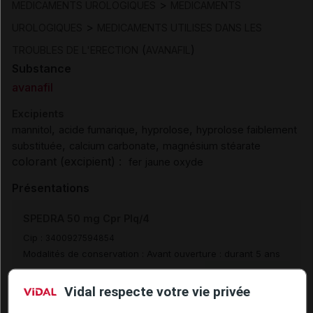
>
MEDICAMENTS UROLOGIQUES
MEDICAMENTS
>
UROLOGIQUES
MEDICAMENTS UTILISES DANS LES
(
)
TROUBLES DE L'ERECTION
AVANAFIL
Substance
avanafil
Excipients
,
,
,
mannitol
acide fumarique
hyprolose
hyprolose faiblement
,
,
substituée
calcium carbonate
magnésium stéarate
colorant (excipient) :
fer jaune oxyde
Présentations
SPEDRA 50 mg Cpr Plq/4
Cip :
3400927594854
Modalités de conservation : Avant ouverture : durant 5 ans
Commercialisé
Vidal respecte votre vie privée