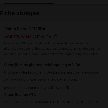
Email
Fiche abrégée
Voir la Fiche DCI VIDAL :
Avanafil 50 mg comprimé
Les fiches DCI Vidal constituent une base de connaissances
pharmacologiques et thérapeutiques, proposée aux professionnels
de santé, en complément des documents réglementaires publiés.
Classification pharmacothérapeutique VIDAL
>
>
Urologie - Néphrologie
Dysfonction érectile
Induction
>
>
de l'érection
Voie orale
Inhibiteurs de la
(
)
phosphodiestérase de type 5
Avanafil
Classification ATC
>
SYSTEME GENITO URINAIRE ET HORMONES SEXUELLES