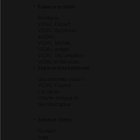
Espace produit
Boutique
VIDAL Expert
VIDAL Hoptimal
eVIDAL
VIDAL Mobile
VIDAL widget
VIDAL Sécurisation
VIDAL e-Services
Espace institutionnel
Qui sommes-nous ?
VIDAL France
Carrières
Charte éthique et
déontologique
Service client
Contact
Aide