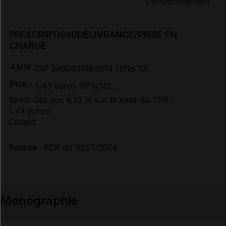
Documents de référence
PRESCRIPTION/DÉLIVRANCE/PRISE EN
Avis de la transparence (SMR/ASMR) (4)
CHARGE
AMM
CIP 3400931863014 (1Plq/10).
Prix :
1,43 euros (1Plq/10).
Remb Séc soc à 15 % sur la base du TFR :
1,43 euros.
Collect.
Source :
RCP du 10/01/2024
Monographie