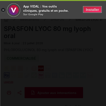
App VIDAL : Vos outils
Installer
×
cliniques, gratuits et en poche.
Sur Google Play
SPASFON LYOC 80 m
Médicaments
SPASFON
SPASFON LYOC 80 mg lyoph
oral
Mise à jour : 23 juillet 2026
PHLOROGLUCINOL 80 mg lyoph oral (SPASFON LYOC)
COMMERCIALISÉ
Légende
Ajouter aux interactions
Copier l'url