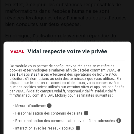
En effet, à ce jour, les substances responsables de
malformations dans l'espèce humaine se sont
révélées tératogènes chez l'animal au cours d'études
bien conduites sur deux espèces.
En clinique, l'utilisation relativement répandue du
phloroglucinol n'a apparemment révélé aucun risque
malformatif à ce jour. Toutefois, des études
Vidal respecte votre vie privée
épidémiologiques sont nécessaires pour vérifier
l'absence de risque.
Ce module vous permet de configurer vos réglages en matière de
cookies et technologies similaires afin de décider comment VIDAL et
En conséquence, l'utilisation de phloroglucinol ne doit
ses 124 sociétés tierces
effectuent des opérations de lecture et/ou
d’écriture d’informations au sein des terminaux que vous utilisez. En
être envisagée au cours de la grossesse que si
cliquant sur le bouton « J’accepte » ci-dessous, vous consentez à ce
nécessaire.
que des cookies soient utilisés sur certains sites et applications édités
par VIDAL (vidal.fr, campus.vidal.fr, hoptimal.vidal.fr, evidal.vidal.fr,
fr.m3manabu.com et VIDAL Mobile) pour les finalités suivantes :
Allaitement
Mesure d’audience
i
En l'absence de données, il est conseillé d'éviter
Personnalisation des contenus de ce site
i
l'utilisation de ce médicament pendant l'allaitement.
Personnalisation des communications vous étant adressées
i
Interaction avec les réseaux sociaux
i