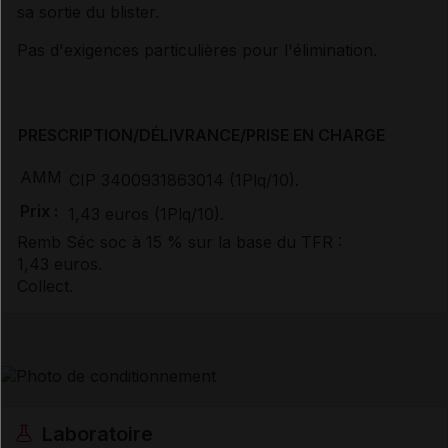
sa sortie du blister.
Pas d'exigences particulières pour l'élimination.
PRESCRIPTION/DÉLIVRANCE/PRISE EN CHARGE
AMM
CIP 3400931863014 (1Plq/10).
Prix :
1,43 euros (1Plq/10).
Remb Séc soc à 15 % sur la base du TFR :
1,43 euros.
Collect.
Laboratoire