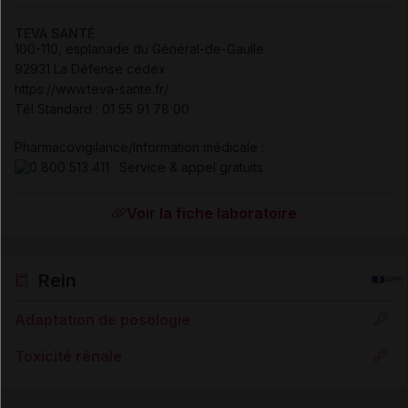
TEVA SANTÉ
100-110, esplanade du Général-de-Gaulle
92931 La Défense cedex
https://www.teva-sante.fr/
Tél Standard
:
01 55 91 78 00
Pharmacovigilance/Information médicale :
Voir la fiche laboratoire
Rein
Adaptation de posologie
Toxicité rénale