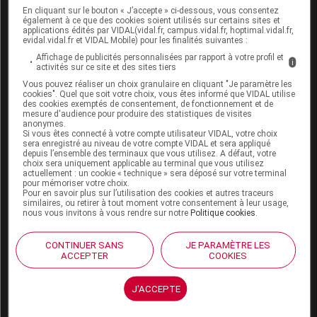
En cliquant sur le bouton « J’accepte » ci-dessous, vous consentez
CONDUITE et UTILISATION DE MACHINES
également à ce que des cookies soient utilisés sur certains sites et
applications édités par VIDAL(vidal.fr, campus.vidal.fr, hoptimal.vidal.fr,
evidal.vidal.fr et VIDAL Mobile) pour les finalités suivantes :
SPASFON n'a aucun effet ou un effet négligeable sur
Affichage de publicités personnalisées par rapport à votre profil et
l'aptitude à conduire des véhicules et à utiliser des
i
activités sur ce site et des sites tiers
machines.
Vous pouvez réaliser un choix granulaire en cliquant "Je paramètre les
cookies". Quel que soit votre choix, vous êtes informé que VIDAL utilise
des cookies exemptés de consentement, de fonctionnement et de
mesure d'audience pour produire des statistiques de visites
anonymes.
Si vous êtes connecté à votre compte utilisateur VIDAL, votre choix
EFFETS INDÉSIRABLES
sera enregistré au niveau de votre compte VIDAL et sera appliqué
depuis l’ensemble des terminaux que vous utilisez. A défaut, votre
choix sera uniquement applicable au terminal que vous utilisez
Voir dans l'analyse d'ordonnance
actuellement : un cookie « technique » sera déposé sur votre terminal
pour mémoriser votre choix.
Pour en savoir plus sur l’utilisation des cookies et autres traceurs
similaires, ou retirer à tout moment votre consentement à leur usage,
Connectez-vous
pour accéder à ce contenu
nous vous invitons à vous rendre sur notre
Politique cookies
.
CONTINUER SANS
JE PARAMÈTRE LES
ACCEPTER
COOKIES
SURDOSAGE
Des cas de surdosage ont été rapportés sans
J'ACCEPTE
symptomatologie spécifique.