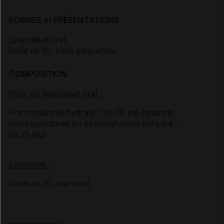
FORMES et PRÉSENTATIONS
Lyophilisat oral.
Boîte de 10, sous plaquettes.
COMPOSITION
Pour un lyophilisat oral :
Phloroglucinol hydraté : 80,00 mg (quantité
correspondante en phloroglucinol anhydre :
62,25 mg).
Excipients :
Dextran 70, mannitol.