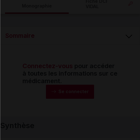
Fiche DCI
Monographie
VIDAL
Email
Sommaire
Connectez-vous
pour accéder
Synthèse
à toutes les informations sur ce
médicament.
Monographie
Se connecter
Formes et présentations
Synthèse
Composition