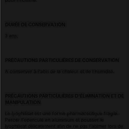
pour l'homme.
DURÉE DE CONSERVATION
3 ans.
PRÉCAUTIONS PARTICULIÈRES DE CONSERVATION
A conserver à l'abri de la chaleur et de l'humidité.
PRÉCAUTIONS PARTICULIÈRES D'ÉLIMINATION ET DE
MANIPULATION
Le lyophilisat est une forme pharmaceutique fragile.
Percer l'opercule en aluminium et pousser le
lyophilisat délicatement afin de ne pas l'abimer lors de