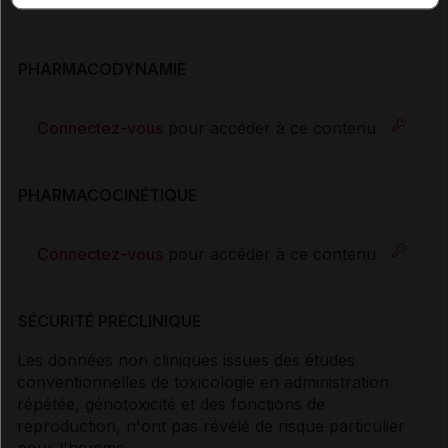
PHARMACODYNAMIE
Connectez-vous
pour accéder à ce contenu
PHARMACOCINÉTIQUE
Connectez-vous
pour accéder à ce contenu
SÉCURITÉ PRÉCLINIQUE
Les données non cliniques issues des études
conventionnelles de toxicologie en administration
répétée, génotoxicité et des fonctions de
reproduction, n'ont pas révélé de risque particulier