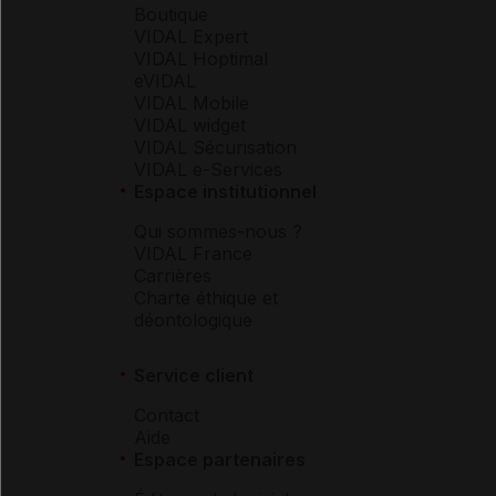
Boutique
VIDAL Expert
VIDAL Hoptimal
eVIDAL
VIDAL Mobile
VIDAL widget
VIDAL Sécurisation
VIDAL e-Services
Espace institutionnel
Qui sommes-nous ?
VIDAL France
Carrières
Charte éthique et
déontologique
Service client
Contact
Aide
Espace partenaires