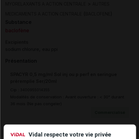
>
MYORELAXANTS A ACTION CENTRALE
AUTRES
(
)
MEDICAMENTS A ACTION CENTRALE
BACLOFENE
Substance
baclofène
Excipients
,
sodium chlorure
eau ppi
Présentation
SPACYR 0,5 mg/ml Sol inj ou p perf en seringue
préremplie Ser/20ml
Cip :
3400955014355
Modalités de conservation : Avant ouverture : < 30° durant
36 mois (Ne pas congeler)
Commercialisé
Vidal respecte votre vie privée