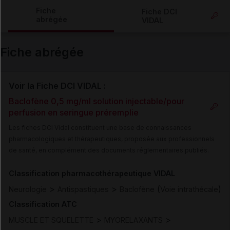
Copier l'url
Fiche
Fiche DCI
abrégée
VIDAL
Email
Fiche abrégée
Voir la Fiche DCI VIDAL :
Baclofène 0,5 mg/ml solution injectable/pour
perfusion en seringue préremplie
Les fiches DCI Vidal constituent une base de connaissances
pharmacologiques et thérapeutiques, proposée aux professionnels
de santé, en complément des documents réglementaires publiés.
Classification pharmacothérapeutique VIDAL
>
>
(
)
Neurologie
Antispastiques
Baclofène
Voie intrathécale
Classification ATC
>
>
MUSCLE ET SQUELETTE
MYORELAXANTS