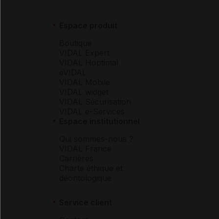
Espace produit
Boutique
VIDAL Expert
VIDAL Hoptimal
eVIDAL
VIDAL Mobile
VIDAL widget
VIDAL Sécurisation
VIDAL e-Services
Espace institutionnel
Qui sommes-nous ?
VIDAL France
Carrières
Charte éthique et
déontologique
Service client