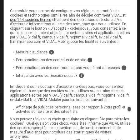
Laboratoire
Ce module vous permet de configurer vos réglages en matière de
cookies et technologies similaires afin de décider comment VIDAL et
Piramal Critical Care BV
ses 124 sociétés tierces
effectuent des opérations de lecture et/ou
d’écriture d’informations au sein des terminaux que vous utilisez. En
cliquant sur le bouton « J’accepte » ci-dessous, vous consentez à ce
Voir la fiche laboratoire
que des cookies soient utilisés sur certains sites et applications édités
par VIDAL (vidal.fr, campus.vidal.fr, hoptimal.vidal.fr, evidal.vidal.fr,
fr.m3manabu.com et VIDAL Mobile) pour les finalités suivantes :
Mesure d’audience
i
Rein
Personnalisation des contenus de ce site
i
Personnalisation des communications vous étant adressées
i
Adaptation de posologie
Interaction avec les réseaux sociaux
i
Toxicité rénale
En cliquant sur le bouton « J’accepte » ci-dessous, vous consentez
également à ce que des cookies soient utilisés sur certains sites et
applications édités par VIDAL(vidal.fr, campus.vidal.fr, hoptimal.vidal.fr,
evidal.vidal.fr et VIDAL Mobile) pour les finalités suivantes :
VIDAL Recos
Affichage de publicités personnalisées par rapport à votre profil et
i
activités sur ce site et des sites tiers
Vous pouvez réaliser un choix granulaire en cliquant "Je paramètre les
Sclérose en plaques
cookies". Quel que soit votre choix, vous êtes informé que VIDAL utilise
des cookies exemptés de consentement, de fonctionnement et de
mesure d'audience pour produire des statistiques de visites
Spasticité
anonymes.