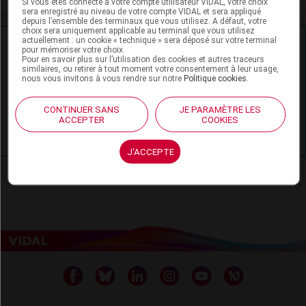
Si vous êtes connecté à votre compte utilisateur VIDAL, votre choix
sera enregistré au niveau de votre compte VIDAL et sera appliqué
depuis l’ensemble des terminaux que vous utilisez. A défaut, votre
choix sera uniquement applicable au terminal que vous utilisez
actuellement : un cookie « technique » sera déposé sur votre terminal
Ressources externes complémentaires
pour mémoriser votre choix.
Pour en savoir plus sur l’utilisation des cookies et autres traceurs
similaires, ou retirer à tout moment votre consentement à leur usage,
En savoir plus le site du CRAT
:
nous vous invitons à vous rendre sur notre
Politique cookies
.
Baclofène - Allaitement
CONTINUER SANS
JE PARAMÈTRE LES
ACCEPTER
COOKIES
Baclofène - Grossesse
J'ACCEPTE