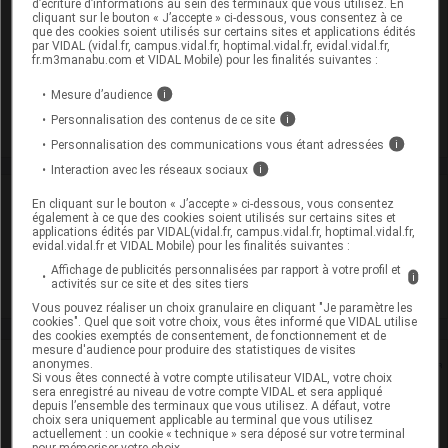
SORAFENIB VIATRIS 200 mg Cpr pell Plq/112
d’écriture d’informations au sein des terminaux que vous utilisez. En
cliquant sur le bouton « J’accepte » ci-dessous, vous consentez à ce
Cip :
3400930212059
que des cookies soient utilisés sur certains sites et applications édités
par VIDAL (vidal.fr, campus.vidal.fr, hoptimal.vidal.fr, evidal.vidal.fr,
Modalités de conservation : Avant ouverture : < 30° durant 4
fr.m3manabu.com et VIDAL Mobile) pour les finalités suivantes :
ans
Mesure d’audience
i
Commercialisé
Personnalisation des contenus de ce site
i
Personnalisation des communications vous étant adressées
i
Interaction avec les réseaux sociaux
i
Laboratoire
En cliquant sur le bouton « J’accepte » ci-dessous, vous consentez
également à ce que des cookies soient utilisés sur certains sites et
applications édités par VIDAL(vidal.fr, campus.vidal.fr, hoptimal.vidal.fr,
evidal.vidal.fr et VIDAL Mobile) pour les finalités suivantes :
Viatris Santé
Affichage de publicités personnalisées par rapport à votre profil et
i
activités sur ce site et des sites tiers
Voir la fiche laboratoire
Vous pouvez réaliser un choix granulaire en cliquant "Je paramètre les
cookies". Quel que soit votre choix, vous êtes informé que VIDAL utilise
des cookies exemptés de consentement, de fonctionnement et de
mesure d'audience pour produire des statistiques de visites
Rein
anonymes.
Si vous êtes connecté à votre compte utilisateur VIDAL, votre choix
sera enregistré au niveau de votre compte VIDAL et sera appliqué
depuis l’ensemble des terminaux que vous utilisez. A défaut, votre
Adaptation de posologie
choix sera uniquement applicable au terminal que vous utilisez
actuellement : un cookie « technique » sera déposé sur votre terminal
pour mémoriser votre choix.