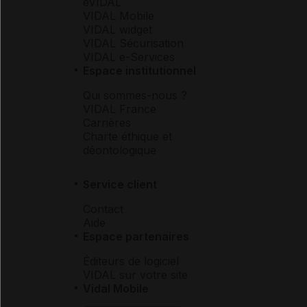
eVIDAL
VIDAL Mobile
VIDAL widget
VIDAL Sécurisation
VIDAL e-Services
Espace institutionnel
Qui sommes-nous ?
VIDAL France
Carrières
Charte éthique et
déontologique
Service client
Contact
Aide
Espace partenaires
Éditeurs de logiciel
VIDAL sur votre site
Vidal Mobile