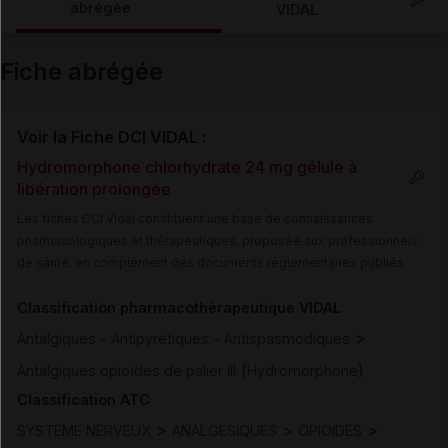
abrégée
VIDAL
Email
Fiche abrégée
Voir la Fiche DCI VIDAL :
Hydromorphone chlorhydrate 24 mg gélule à
libération prolongée
Les fiches DCI Vidal constituent une base de connaissances
pharmacologiques et thérapeutiques, proposée aux professionnels
de santé, en complément des documents réglementaires publiés.
Classification pharmacothérapeutique VIDAL
>
Antalgiques - Antipyrétiques - Antispasmodiques
(
)
Antalgiques opioïdes de palier III
Hydromorphone
Classification ATC
>
>
>
SYSTEME NERVEUX
ANALGESIQUES
OPIOIDES