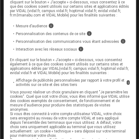
cliquant sur le bouton « J’accepte » ci-dessous, vous consentez à ce
que des cookies soient utilisés sur certains sites et applications édités
par VIDAL (vidal.fr, campus.vidal.fr, hoptimal.vidal.fr, evidal.vidal.fr,
fr.m3manabu.com et VIDAL Mobile) pour les finalités suivantes :
Laboratoire
Mesure d’audience
i
Personnalisation des contenus de ce site
i
Mundipharma
Personnalisation des communications vous étant adressées
i
Interaction avec les réseaux sociaux
i
Voir la fiche laboratoire
En cliquant sur le bouton « J’accepte » ci-dessous, vous consentez
également à ce que des cookies soient utilisés sur certains sites et
applications édités par VIDAL(vidal.fr, campus.vidal.fr, hoptimal.vidal.fr,
evidal.vidal.fr et VIDAL Mobile) pour les finalités suivantes :
Rein
Affichage de publicités personnalisées par rapport à votre profil et
i
activités sur ce site et des sites tiers
Adaptation de posologie
Vous pouvez réaliser un choix granulaire en cliquant "Je paramètre les
cookies". Quel que soit votre choix, vous êtes informé que VIDAL utilise
Toxicité rénale
des cookies exemptés de consentement, de fonctionnement et de
mesure d'audience pour produire des statistiques de visites
anonymes.
Si vous êtes connecté à votre compte utilisateur VIDAL, votre choix
sera enregistré au niveau de votre compte VIDAL et sera appliqué
depuis l’ensemble des terminaux que vous utilisez. A défaut, votre
VIDAL Recos
choix sera uniquement applicable au terminal que vous utilisez
actuellement : un cookie « technique » sera déposé sur votre terminal
pour mémoriser votre choix.