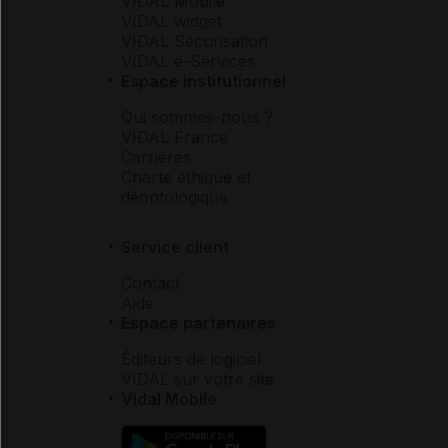
VIDAL Mobile
VIDAL widget
VIDAL Sécurisation
VIDAL e-Services
Espace institutionnel
Qui sommes-nous ?
VIDAL France
Carrières
Charte éthique et
déontologique
Service client
Contact
Aide
Espace partenaires
Éditeurs de logiciel
VIDAL sur votre site
Vidal Mobile