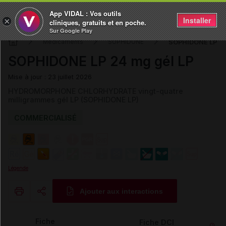
App VIDAL : Vos outils
Installer
×
cliniques, gratuits et en poche.
Sur Google Play
SOPHIDONE LP 24
Médicaments
SOPHIDONE
SOPHIDONE LP 24 mg gél LP
Mise à jour : 23 juillet 2026
HYDROMORPHONE CHLORHYDRATE vingt-quatre
milligrammes gél LP (SOPHIDONE LP)
COMMERCIALISÉ
Légende
Ajouter aux interactions
Copier l'url
Fiche
Fiche DCI