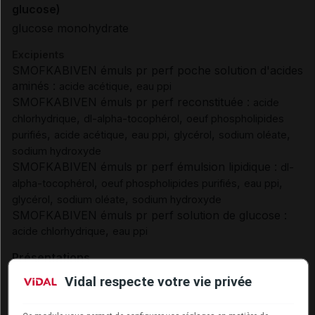
glucose)
glucose monohydrate
Excipients
SMOFKABIVEN émuls pr perf poche solution d'acides
aminés :
,
acide acétique
eau ppi
SMOFKABIVEN émuls pr perf reconstituée :
acide
,
,
chlorhydrique
dl-alpha-tocophérol
oeuf phospholipides
,
,
,
,
,
purifiés
acide acétique
eau ppi
glycérol
sodium oléate
sodium hydroxyde
SMOFKABIVEN émuls pr perf émulsion lipidique :
dl-
,
,
,
alpha-tocophérol
oeuf phospholipides purifiés
eau ppi
,
,
glycérol
sodium oléate
sodium hydroxyde
SMOFKABIVEN émuls pr perf solution de glucose :
,
acide chlorhydrique
eau ppi
Présentations
Vidal respecte votre vie privée
SMOFKABIVEN Emuls perf 3Poches biofine/2463ml
Cip :
3400939284415