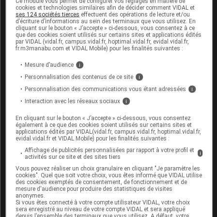
Ce module vous permet de configurer vos réglages en matière de
Modalités de conservation : Avant ouverture : < 25° durant
cookies et technologies similaires afin de décider comment VIDAL et
ses 124 sociétés tierces
effectuent des opérations de lecture et/ou
24 mois (Conserver dans son suremballage, Ne pas
d’écriture d’informations au sein des terminaux que vous utilisez. En
congeler)
cliquant sur le bouton « J’accepte » ci-dessous, vous consentez à ce
que des cookies soient utilisés sur certains sites et applications édités
Commercialisé
par VIDAL (vidal.fr, campus.vidal.fr, hoptimal.vidal.fr, evidal.vidal.fr,
fr.m3manabu.com et VIDAL Mobile) pour les finalités suivantes :
Mesure d’audience
i
SMOFKABIVEN Emuls perf 4Poches biofine/1477ml
Personnalisation des contenus de ce site
i
Cip :
3400939284064
Personnalisation des communications vous étant adressées
i
Modalités de conservation : Avant ouverture : < 25° durant
Interaction avec les réseaux sociaux
i
24 mois (Conserver dans son suremballage, Ne pas
En cliquant sur le bouton « J’accepte » ci-dessous, vous consentez
congeler)
également à ce que des cookies soient utilisés sur certains sites et
applications édités par VIDAL(vidal.fr, campus.vidal.fr, hoptimal.vidal.fr,
Commercialisé
evidal.vidal.fr et VIDAL Mobile) pour les finalités suivantes :
Affichage de publicités personnalisées par rapport à votre profil et
i
activités sur ce site et des sites tiers
SMOFKABIVEN Emuls perf 4Poches biofine/1970ml
Vous pouvez réaliser un choix granulaire en cliquant "Je paramètre les
cookies". Quel que soit votre choix, vous êtes informé que VIDAL utilise
Cip :
3400939284293
des cookies exemptés de consentement, de fonctionnement et de
mesure d'audience pour produire des statistiques de visites
Modalités de conservation : Avant ouverture : < 25° durant
anonymes.
24 mois (Conserver dans son suremballage, Ne pas
Si vous êtes connecté à votre compte utilisateur VIDAL, votre choix
sera enregistré au niveau de votre compte VIDAL et sera appliqué
congeler)
depuis l’ensemble des terminaux que vous utilisez. A défaut, votre