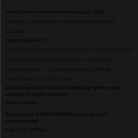
Classification pharmacothérapeutique VIDAL
>
Anesthésie - Réanimation
Solutions pour perfusion
(
)
Lipides
Classification ATC
>
SANG ET ORGANES HEMATOPOIETIQUES
SUBSTITUTS DU
>
SANG ET SOLUTIONS DE PERFUSION
SOLUTIONS
>
INTRAVEINEUSES
SOLUTIONS POUR NUTRITION
(
)
PARENTERALE
ASSOCIATIONS
Substance (SMOFKABIVEN émuls pr perf poche
solution d'acides aminés)
acides aminés
Substances (SMOFKABIVEN émuls pr perf
reconstituée)
soja huile raffinée