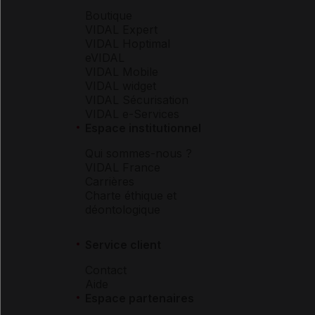
Boutique
VIDAL Expert
VIDAL Hoptimal
eVIDAL
VIDAL Mobile
VIDAL widget
VIDAL Sécurisation
VIDAL e-Services
Espace institutionnel
Qui sommes-nous ?
VIDAL France
Carrières
Charte éthique et
déontologique
Service client
Contact
Aide
Espace partenaires