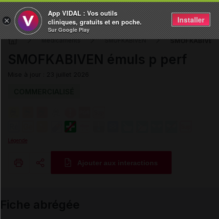
App VIDAL : Vos outils
Installer
×
cliniques, gratuits et en poche.
Sur Google Play
SMOFKABIVEN é
Médicaments
SMOFKABIVEN
SMOFKABIVEN émuls p perf
Mise à jour : 23 juillet 2026
COMMERCIALISÉ
Légende
Ajouter aux interactions
Copier l'url
Fiche abrégée
Email