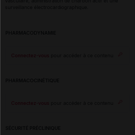
vasculaire, administration de charbon actif et une
surveillance électrocardiographique.
PHARMACODYNAMIE
Connectez-vous
pour accéder à ce contenu
PHARMACOCINÉTIQUE
Connectez-vous
pour accéder à ce contenu
SÉCURITÉ PRÉCLINIQUE