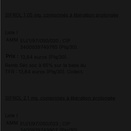
SIFROL 1,05 mg, comprimés à libération prolongée
Liste I
AMM
EU/1/97/050/020 ; CIP
3400939749785 (Plq/30).
Prix :
13,84 euros (Plq/30).
Remb Séc soc à 65% sur la base du
TFR : 13,84 euros (Plq/30). Collect.
SIFROL 2,1 mg, comprimés à libération prolongée
Liste I
AMM
EU/1/97/050/023 ; CIP
3400939749907 (Plq/30).