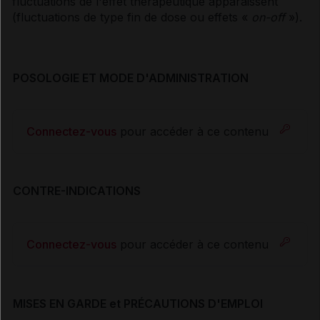
fluctuations de l'effet thérapeutique apparaissent
(fluctuations de type fin de dose ou effets «
on-off
»).
POSOLOGIE ET MODE D'ADMINISTRATION
Connectez-vous
pour accéder à ce contenu
CONTRE-INDICATIONS
Connectez-vous
pour accéder à ce contenu
MISES EN GARDE et PRÉCAUTIONS D'EMPLOI