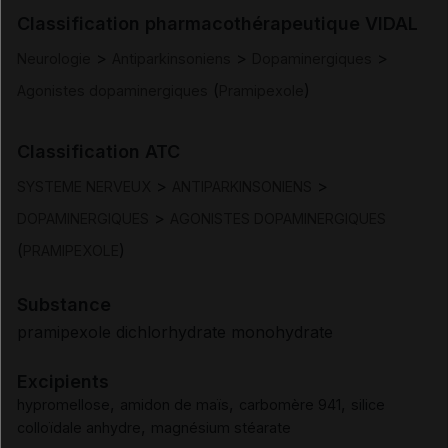
Classification pharmacothérapeutique VIDAL
Posologie et mode d'administration
>
>
>
Neurologie
Antiparkinsoniens
Dopaminergiques
(
)
Agonistes dopaminergiques
Pramipexole
Contre-indications
Classification ATC
Mises en garde et précautions d'emploi
>
>
SYSTEME NERVEUX
ANTIPARKINSONIENS
Interactions
>
DOPAMINERGIQUES
AGONISTES DOPAMINERGIQUES
(
)
PRAMIPEXOLE
Fertilité/grossesse/allaitement
Substance
Conduite et utilisation de machines
pramipexole dichlorhydrate monohydrate
Excipients
Effets indésirables
,
,
,
hypromellose
amidon de maïs
carbomère 941
silice
,
colloïdale anhydre
magnésium stéarate
Surdosage