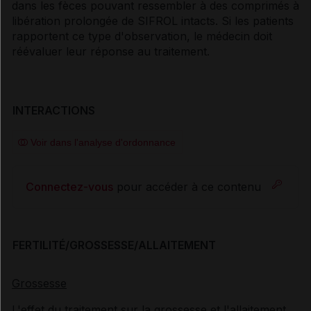
dans les fèces pouvant ressembler à des comprimés à
libération prolongée de SIFROL intacts. Si les patients
rapportent ce type d'observation, le médecin doit
réévaluer leur réponse au traitement.
INTERACTIONS
Voir dans l'analyse d'ordonnance
Connectez-vous
pour accéder à ce contenu
FERTILITÉ/GROSSESSE/ALLAITEMENT
Grossesse
L'effet du traitement sur la grossesse et l'allaitement