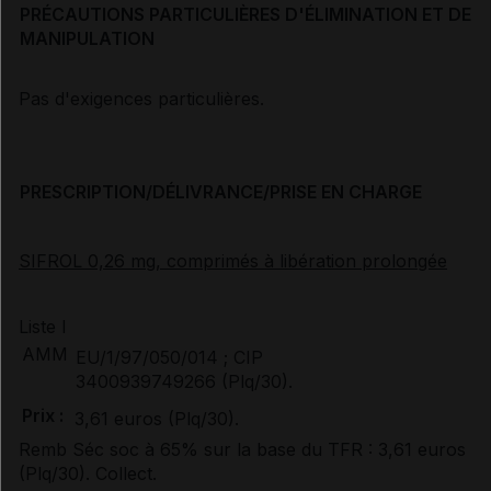
PRÉCAUTIONS PARTICULIÈRES D'ÉLIMINATION ET DE
MANIPULATION
Pas d'exigences particulières.
PRESCRIPTION/DÉLIVRANCE/PRISE EN CHARGE
SIFROL 0,26 mg, comprimés à libération prolongée
Liste I
AMM
EU/1/97/050/014 ; CIP
3400939749266 (Plq/30).
Prix :
3,61 euros (Plq/30).
Remb Séc soc à 65% sur la base du TFR : 3,61 euros
(Plq/30). Collect.