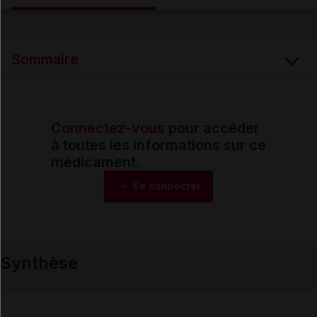
Email
Sommaire
Connectez-vous
pour accéder
Synthèse
à toutes les informations sur ce
médicament.
Monographie
Se connecter
Formes et présentations
Synthèse
Composition
Indications