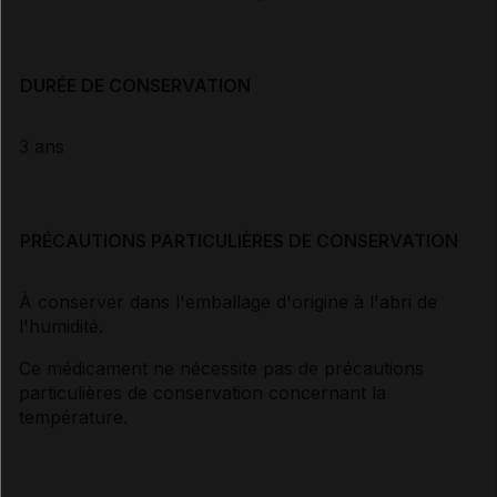
DURÉE DE CONSERVATION
3 ans
PRÉCAUTIONS PARTICULIÈRES DE CONSERVATION
À conserver dans l'emballage d'origine à l'abri de
l'humidité.
Ce médicament ne nécessite pas de précautions
particulières de conservation concernant la
température.