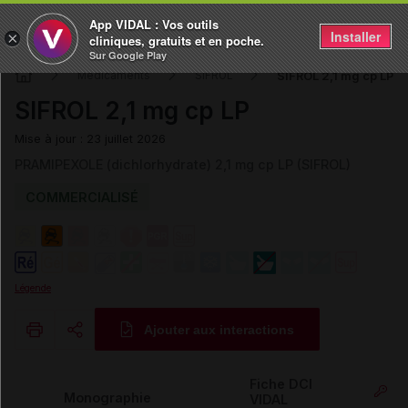
App VIDAL : Vos outils
Installer
×
cliniques, gratuits et en poche.
Sur Google Play
SIFROL 2,1 mg cp LP
Médicaments
SIFROL
SIFROL 2,1 mg cp LP
Mise à jour : 23 juillet 2026
PRAMIPEXOLE (dichlorhydrate) 2,1 mg cp LP (SIFROL)
COMMERCIALISÉ
Légende
Ajouter aux interactions
Copier l'url
Fiche DCI
Monographie
VIDAL