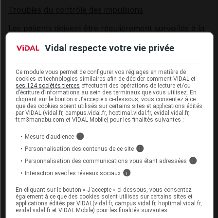
Troubles du contrôle des impulsions
Les patients doivent être régulièrement surveillés à la
recherche de l'apparition de troubles du contrôle des
Vidal respecte votre vie privée
impulsions. Les patients et les soignants doivent être
informés du risque de survenue des troubles du
contrôle des impulsions comprenant le jeu
Ce module vous permet de configurer vos réglages en matière de
cookies et technologies similaires afin de décider comment VIDAL et
pathologique, l'augmentation de la libido,
ses 124 sociétés tierces
effectuent des opérations de lecture et/ou
l'hypersexualité, les dépenses ou les achats
d’écriture d’informations au sein des terminaux que vous utilisez. En
cliquant sur le bouton « J’accepte » ci-dessous, vous consentez à ce
compulsifs, la consommation excessive de nourriture
que des cookies soient utilisés sur certains sites et applications édités
et les compulsions alimentaires chez les patients
par VIDAL (vidal.fr, campus.vidal.fr, hoptimal.vidal.fr, evidal.vidal.fr,
fr.m3manabu.com et VIDAL Mobile) pour les finalités suivantes :
traités par des agonistes dopaminergiques, dont
SIFROL. Une réduction de la dose/un arrêt progressif
Mesure d’audience
i
doit être envisagé(e) en cas de survenue de tels
Personnalisation des contenus de ce site
i
symptômes.
Personnalisation des communications vous étant adressées
i
Interaction avec les réseaux sociaux
i
Manie et délire
En cliquant sur le bouton « J’accepte » ci-dessous, vous consentez
Les patients doivent être régulièrement surveillés à la
également à ce que des cookies soient utilisés sur certains sites et
recherche de l'apparition de manie et de délire. Les
applications édités par VIDAL(vidal.fr, campus.vidal.fr, hoptimal.vidal.fr,
evidal.vidal.fr et VIDAL Mobile) pour les finalités suivantes :
patients et les soignants doivent être informés du