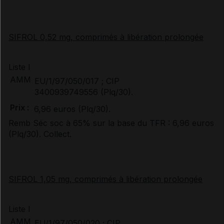
SIFROL 0,52 mg, comprimés à libération prolongée
Liste I
AMM
EU/1/97/050/017 ; CIP
3400939749556 (Plq/30).
Prix :
6,96 euros (Plq/30).
Remb Séc soc à 65% sur la base du TFR : 6,96 euros
(Plq/30). Collect.
SIFROL 1,05 mg, comprimés à libération prolongée
Liste I
AMM
EU/1/97/050/020 ; CIP