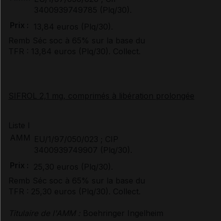
3400939749785 (Plq/30).
Prix :
13,84 euros (Plq/30).
Remb Séc soc à 65% sur la base du
TFR : 13,84 euros (Plq/30). Collect.
SIFROL 2,1 mg, comprimés à libération prolongée
Liste I
AMM
EU/1/97/050/023 ; CIP
3400939749907 (Plq/30).
Prix :
25,30 euros (Plq/30).
Remb Séc soc à 65% sur la base du
TFR : 25,30 euros (Plq/30). Collect.
Titulaire de l'AMM :
Boehringer Ingelheim