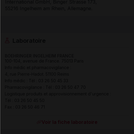
International GmbH, Binger Strasse 173,
55216 Ingelheim am Rhein, Allemagne.
Laboratoire
BOEHRINGER INGELHEIM FRANCE
100-104, avenue de France
.
75013
Paris
Info médic et pharmacovigilance :
4, rue Pierre-Hadot
.
51100
Reims
Info médic :
Tél
:
03 26 50 45 33
Pharmacovigilance :
Tél
:
03 26 50 47 70
Logistique produits et approvisionnement d'urgence :
Tél
:
03 26 50 45 50
Fax
:
03 26 50 46 71
Voir la fiche laboratoire