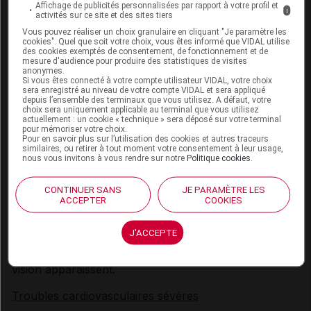
Affichage de publicités personnalisées par rapport à votre profil et
risque de survenue de manie et de délire chez les
i
activités sur ce site et des sites tiers
patients traités par pramipexole. Une réduction de la
Vous pouvez réaliser un choix granulaire en cliquant "Je paramètre les
dose/un arrêt progressif doit être envisagé(e) en cas
cookies". Quel que soit votre choix, vous êtes informé que VIDAL utilise
des cookies exemptés de consentement, de fonctionnement et de
de survenue de tels symptômes.
mesure d'audience pour produire des statistiques de visites
anonymes.
Si vous êtes connecté à votre compte utilisateur VIDAL, votre choix
Patients présentant des troubles psychotiques
sera enregistré au niveau de votre compte VIDAL et sera appliqué
depuis l’ensemble des terminaux que vous utilisez. A défaut, votre
Les patients présentant des troubles psychotiques ne
choix sera uniquement applicable au terminal que vous utilisez
actuellement : un cookie « technique » sera déposé sur votre terminal
doivent être traités par des agonistes dopaminergiques
pour mémoriser votre choix.
que si le bénéfice potentiel est supérieur au risque
Pour en savoir plus sur l’utilisation des cookies et autres traceurs
similaires, ou retirer à tout moment votre consentement à leur usage,
encouru. L'association de médicaments
nous vous invitons à vous rendre sur notre
Politique cookies
.
antipsychotiques avec le pramipexole doit être évitée
(voir rubrique
Interactions
).
CONTINUER SANS
JE PARAMÈTRE LES
ACCEPTER
COOKIES
Surveillance ophtalmologique
J'ACCEPTE
Une surveillance ophtalmologique est recommandée à
intervalles réguliers ou lorsque des troubles de la
vision apparaissent.
Troubles cardiovasculaires sévères