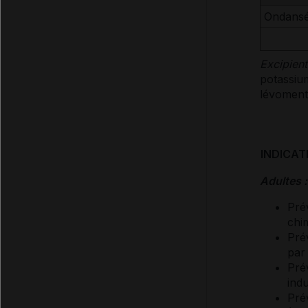
Ondansé
Excipient
potassium
lévoment
INDICAT
Adultes :
Pré
chi
Pré
par
Pré
ind
Pré