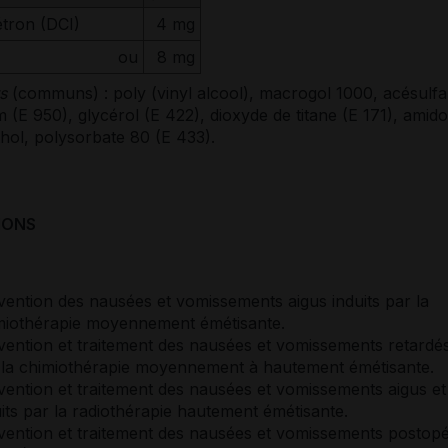
tron (DCI)
4 mg
ou
8 mg
s
(communs) : poly (vinyl alcool), macrogol 1000, acésulf
 (E 950), glycérol (E 422), dioxyde de titane (E 171), amido
hol, polysorbate 80 (E 433).
IONS
vention des nausées et vomissements aigus induits par la
miothérapie moyennement émétisante.
vention et traitement des nausées et vomissements retardés
 la chimiothérapie moyennement à hautement émétisante.
vention et traitement des nausées et vomissements aigus et
uits par la radiothérapie hautement émétisante.
vention et traitement des nausées et vomissements postopé