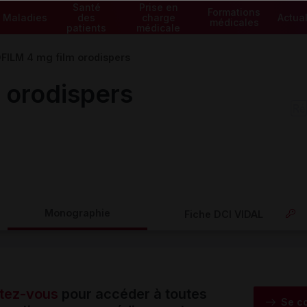
Santé
Prise en
Formations
Maladies
des
charge
Actual
médicales
patients
médicale
FILM 4 mg film orodispers
 orodispers
Monographie
Fiche DCI VIDAL
tez-vous
pour accéder à toutes
Se c