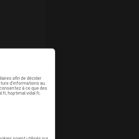
.
.
aires afin de décider
iture d’informations au
s consentez à ce que des
fr, hoptimal.vidal.fr,
okies soient utilisés sur