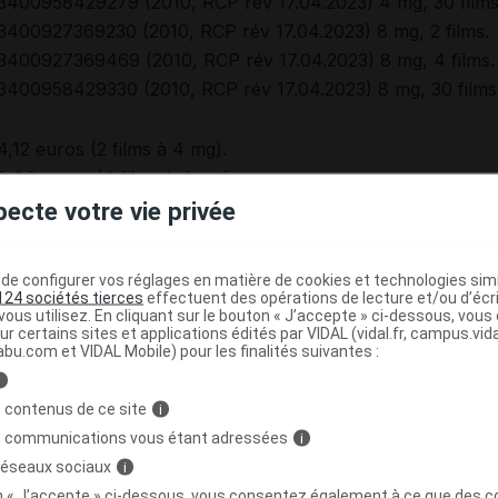
3400958429279 (2010, RCP rév 17.04.2023) 4 mg, 30 films
3400927369230 (2010, RCP rév 17.04.2023) 8 mg, 2 films.
3400927369469 (2010, RCP rév 17.04.2023) 8 mg, 4 films.
3400958429330 (2010, RCP rév 17.04.2023) 8 mg, 30 films
4,12 euros (2 films à 4 mg).
8,06 euros (4 films à 4 mg).
4,71 euros (2 films à 8 mg).
pecte votre vie privée
9,32 euros (4 films à 8 mg).
nt d'exception.
e configurer vos réglages en matière de cookies et technologies simil
dispersible à 4 mg : Remb Séc soc à 65 %.
124 sociétés tierces
effectuent des opérations de lecture et/ou d’écr
ous utilisez. En cliquant sur le bouton « J’accepte » ci-dessous, vou
dispersible à 8 mg : Remb Séc soc à 65 % sur la base du
ur certains sites et applications édités par VIDAL (vidal.fr, campus.vidal.
71 euros (2 films à 8 mg) ; 9,32 euros (4 films à 8 mg).
abu.com et VIDAL Mobile) pour les finalités suivantes :
i
ospitaliers : Collect.
 contenus de ce site
i
s communications vous étant adressées
i
 réseaux sociaux
i
on « J’accepte » ci-dessous, vous consentez également à ce que des co