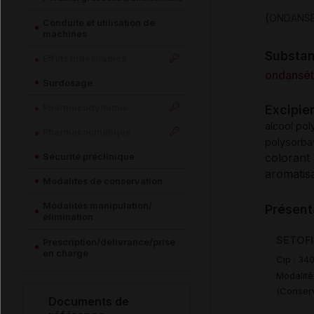
(
ONDANS
Conduite et utilisation de
machines
Substa
Effets indésirables
ondansét
Surdosage
Pharmacodynamie
Excipie
alcool pol
Pharmacocinétique
polysorba
Sécurité préclinique
colorant 
aromatis
Modalités de conservation
Modalités manipulation/
Présent
élimination
SETOFI
Prescription/délivrance/prise
en charge
Cip :
34
Modalité
(Conserv
Documents de