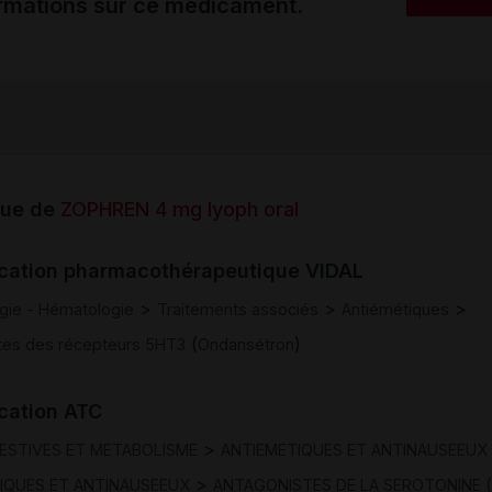
ormations sur ce médicament.
que de
ZOPHREN 4 mg lyoph oral
ication pharmacothérapeutique VIDAL
>
>
>
gie - Hématologie
Traitements associés
Antiémétiques
(
)
tes des récepteurs 5HT3
Ondansétron
ication ATC
>
GESTIVES ET METABOLISME
ANTIEMETIQUES ET ANTINAUSEEUX
>
IQUES ET ANTINAUSEEUX
ANTAGONISTES DE LA SEROTONINE 