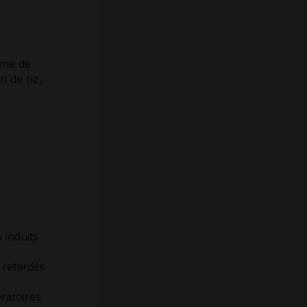
ame de
n de riz,
 induits
 retardés
ratoires