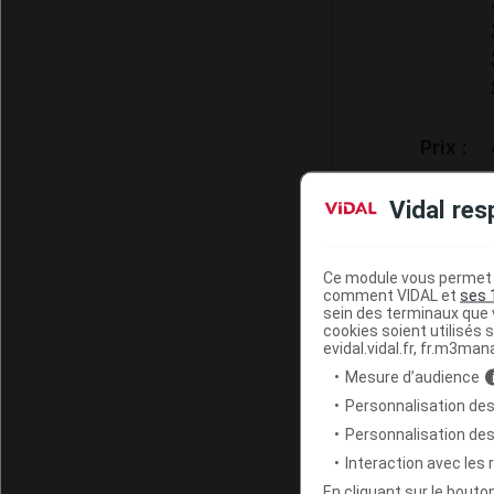
Prix :
Vidal res
Médicame
Ce module vous permet d
Film oro
comment VIDAL et
ses 
sein des terminaux que v
Film oro
cookies soient utilisés s
TFR : 4,
evidal.vidal.fr, fr.m3man
Collect.
Mesure d’audience
Modèles h
Personnalisation des
Personnalisation de
Interaction avec les
En cliquant sur le bout