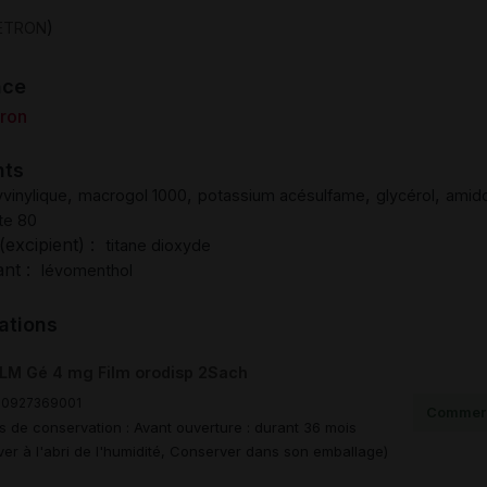
)
ETRON
nce
ron
nts
,
,
,
,
yvinylique
macrogol 1000
potassium acésulfame
glycérol
amido
te 80
(excipient) :
titane dioxyde
ant :
lévomenthol
ations
LM Gé 4 mg Film orodisp 2Sach
00927369001
Commerc
s de conservation : Avant ouverture : durant 36 mois
er à l'abri de l'humidité, Conserver dans son emballage)