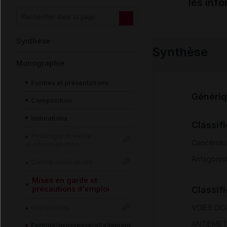
les inf
Synthèse
Synthèse
Monographie
Formes et présentations
Généri
Composition
Indications
Classif
Posologie et mode
Cancérolo
d'administration
Antagonis
Contre-indications
Mises en garde et
précautions d'emploi
Classif
Interactions
VOIES DI
ANTIEMET
Fertilité/grossesse/allaitement