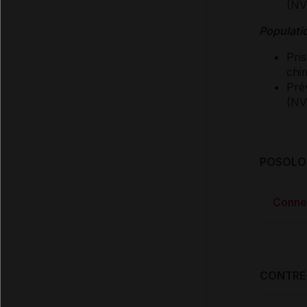
(NV
Populatio
Pri
chi
Pré
(NV
POSOLOG
Conne
CONTRE