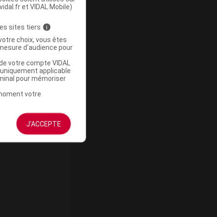
vidal.fr et VIDAL Mobile)
es sites tiers
i
votre choix, vous êtes
mesure d'audience pour
u de votre compte VIDAL
a uniquement applicable
rminal pour mémoriser
t moment votre
J'ACCEPTE