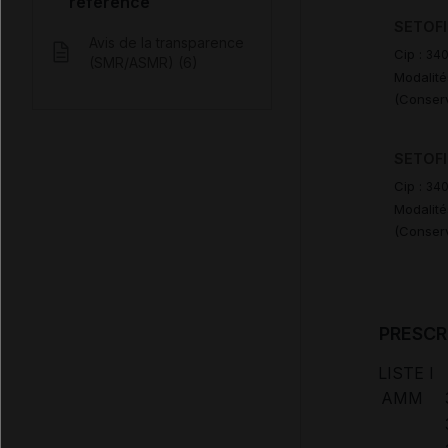
référence
SETOFI
Avis de la transparence
Cip :
34
(SMR/ASMR) (6)
Modalité
(Conserv
SETOFI
Cip :
34
Modalité
(Conserv
PRESCR
LISTE I
AMM