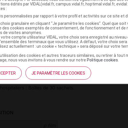
tions édités par VIDAL(vidal.fr, campus.vidal.fr, hoptimal.vidal.fr, evidal.
tes :
e
s personnalisées par rapport à votre profil et activités sur ce site et d
choix granulaire en cliquant "Je paramètre les cookies". Quel que soit 
ise des cookies exemptés de consentement, de fonctionnement et de 
es de visites anonymes.
 votre compte utilisateur VIDAL, votre choix sera enregistré au nivea
l’ensemble des terminaux que vous utilisez. A défaut, votre choix ser
ilisez actuellement : un cookie « technique » sera déposé sur votre te
et PRÉSENTATIONS
’utilisation des cookies et autres traceurs similaires, ou retirer à tou
ge, nous vous invitons à vous rendre sur notre
Politique cookies
.
2
ispersible à 4 mg (rectangulaire [3 cm
] ; blanc) et à 8 mg
CCEPTER
JE PARAMÈTRE LES COOKIES
2
laire [6 cm
] ; blanc) :
Sachets, boîtes de 2 et de 4.
ospitaliers : Boîtes de 30 sachets.
ITION
p film