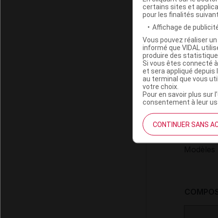
certains sites et applica
pour les finalités suivan
Monographi
Affichage de publicité
Vous pouvez réaliser un 
informé que VIDAL util
produire des statistiqu
Si vous êtes connecté à
et sera appliqué depuis 
au terminal que vous ut
votre choix.
FORMES 
Pour en savoir plus sur l
consentement à leur usa
Film orod
CONTINUER SANS A
(rectangu
Modèles h
COMPOS