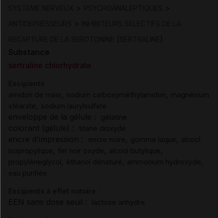
>
>
SYSTEME NERVEUX
PSYCHOANALEPTIQUES
>
ANTIDEPRESSEURS
INHIBITEURS SELECTIFS DE LA
(
)
RECAPTURE DE LA SEROTONINE
SERTRALINE
Substance
sertraline chlorhydrate
Excipients
,
,
amidon de maïs
sodium carboxyméthylamidon
magnésium
,
stéarate
sodium laurylsulfate
enveloppe de la gélule :
gélatine
colorant (gélule) :
titane dioxyde
encre d'impression :
,
,
encre noire
gomme laque
alcool
,
,
,
isopropylique
fer noir oxyde
alcool butylique
,
,
,
propylèneglycol
éthanol dénaturé
ammonium hydroxyde
eau purifiée
Excipients à effet notoire :
EEN sans dose seuil :
lactose anhydre