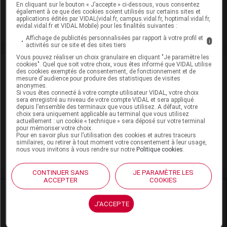
Adaptation de posologie
En cliquant sur le bouton « J’accepte » ci-dessous, vous consentez
également à ce que des cookies soient utilisés sur certains sites et
applications édités par VIDAL(vidal.fr, campus.vidal.fr, hoptimal.vidal.fr,
Toxicité rénale
evidal.vidal.fr et VIDAL Mobile) pour les finalités suivantes :
Affichage de publicités personnalisées par rapport à votre profil et
i
activités sur ce site et des sites tiers
Vous pouvez réaliser un choix granulaire en cliquant "Je paramètre les
cookies". Quel que soit votre choix, vous êtes informé que VIDAL utilise
VIDAL Recos
des cookies exemptés de consentement, de fonctionnement et de
mesure d'audience pour produire des statistiques de visites
anonymes.
Dépression
Si vous êtes connecté à votre compte utilisateur VIDAL, votre choix
sera enregistré au niveau de votre compte VIDAL et sera appliqué
depuis l’ensemble des terminaux que vous utilisez. A défaut, votre
Phobie sociale
choix sera uniquement applicable au terminal que vous utilisez
actuellement : un cookie « technique » sera déposé sur votre terminal
pour mémoriser votre choix.
Trouble obsessionnel compulsif (TOC)
Pour en savoir plus sur l’utilisation des cookies et autres traceurs
similaires, ou retirer à tout moment votre consentement à leur usage,
Trouble panique
nous vous invitons à vous rendre sur notre
Politique cookies
.
CONTINUER SANS
JE PARAMÈTRE LES
ACCEPTER
COOKIES
Ressources externes complémentaires
J'ACCEPTE
En savoir plus le site du CRAT
: