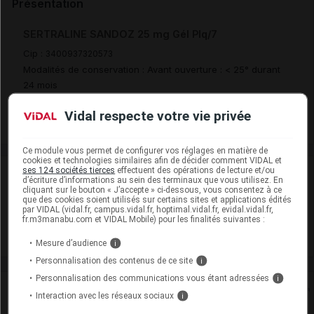
Présentation
SERTRALINE SANDOZ 25 mg Gél Plq/7
Cip :
3400937320573
Modalités de conservation : Avant ouverture : < 25° durant
24 mois
Commercialisé
Vidal respecte votre vie privée
Ce module vous permet de configurer vos réglages en matière de
cookies et technologies similaires afin de décider comment VIDAL et
ses 124 sociétés tierces
effectuent des opérations de lecture et/ou
Laboratoire
d’écriture d’informations au sein des terminaux que vous utilisez. En
cliquant sur le bouton « J’accepte » ci-dessous, vous consentez à ce
que des cookies soient utilisés sur certains sites et applications édités
Sandoz
par VIDAL (vidal.fr, campus.vidal.fr, hoptimal.vidal.fr, evidal.vidal.fr,
fr.m3manabu.com et VIDAL Mobile) pour les finalités suivantes :
Voir la fiche laboratoire
Mesure d’audience
i
Personnalisation des contenus de ce site
i
Personnalisation des communications vous étant adressées
i
Rein
Interaction avec les réseaux sociaux
i