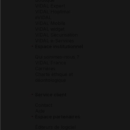
VIDAL Expert
VIDAL Hoptimal
eVIDAL
VIDAL Mobile
VIDAL widget
VIDAL Sécurisation
VIDAL e-Services
Espace institutionnel
Qui sommes-nous ?
VIDAL France
Carrières
Charte éthique et
déontologique
Service client
Contact
Aide
Espace partenaires
Éditeurs de logiciel