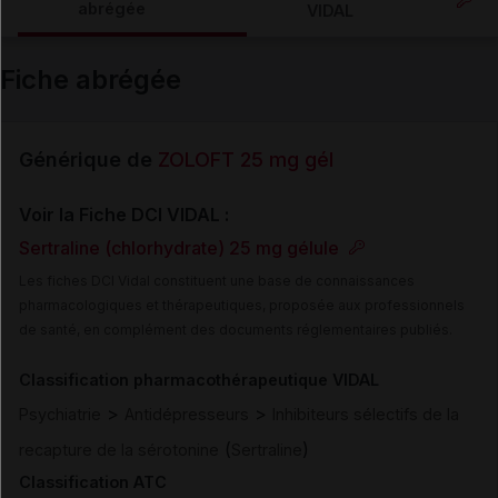
abrégée
VIDAL
Email
Fiche abrégée
Générique de
ZOLOFT 25 mg gél
Voir la Fiche DCI VIDAL :
Sertraline (chlorhydrate) 25 mg gélule
Les fiches DCI Vidal constituent une base de connaissances
pharmacologiques et thérapeutiques, proposée aux professionnels
de santé, en complément des documents réglementaires publiés.
Classification pharmacothérapeutique VIDAL
>
>
Psychiatrie
Antidépresseurs
Inhibiteurs sélectifs de la
(
)
recapture de la sérotonine
Sertraline
Classification ATC