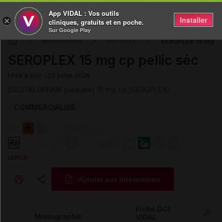
App VIDAL : Vos outils
Installer
×
cliniques, gratuits et en poche.
Sur Google Play
SEROPLEX 15 mg cp 
Médicaments
SEROPLEX
SEROPLEX 15 mg cp pellic séc
Mise à jour : 23 juillet 2026
ESCITALOPRAM (oxalate) 15 mg cp (SEROPLEX)
COMMERCIALISÉ
Légende
Ajouter aux interactions
Copier l'url
Fiche DCI
Monographie
VIDAL