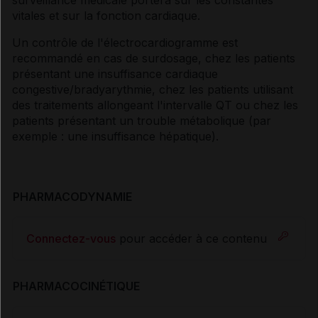
vitales et sur la fonction cardiaque.
Un contrôle de l'électrocardiogramme est
recommandé en cas de surdosage, chez les patients
présentant une insuffisance cardiaque
congestive/bradyarythmie, chez les patients utilisant
des traitements allongeant l'intervalle QT ou chez les
patients présentant un trouble métabolique (par
exemple : une insuffisance hépatique).
PHARMACODYNAMIE
Connectez-vous
pour accéder à ce contenu
PHARMACOCINÉTIQUE