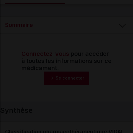
Email
Sommaire
Connectez-vous
pour accéder
Synthèse
à toutes les informations sur ce
médicament.
Monographie
Se connecter
Formes et présentations
Synthèse
Composition
Indications
Classification pharmacothérapeutique VIDAL