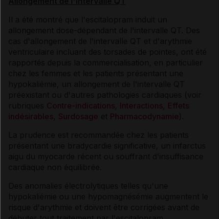
Allongement de l'intervalle QT
Il a été montré que l'escitalopram induit un
allongement dose-dépendant de l'intervalle QT. Des
cas d'allongement de l'intervalle QT et d'arythmie
ventriculaire incluant des torsades de pointes, ont été
rapportés depuis la commercialisation, en particulier
chez les femmes et les patients présentant une
hypokaliémie, un allongement de l'intervalle QT
préexistant ou d'autres pathologies cardiaques (voir
rubriques
Contre-indications
,
Interactions
,
Effets
indésirables
,
Surdosage
et
Pharmacodynamie
).
La prudence est recommandée chez les patients
présentant une bradycardie significative, un infarctus
aigu du myocarde récent ou souffrant d'insuffisance
cardiaque non équilibrée.
Des anomalies électrolytiques telles qu'une
hypokaliémie ou une hypomagnésémie augmentent le
risque d'arythmie et doivent être corrigées avant de
débuter tout traitement par l'escitalopram.