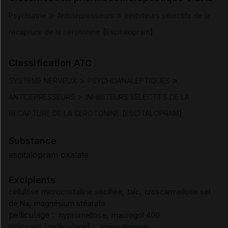
>
>
Psychiatrie
Antidépresseurs
Inhibiteurs sélectifs de la
Posologie et mode d'administration
(
)
recapture de la sérotonine
Escitalopram
Contre-indications
Classification ATC
>
>
Mises en garde et précautions d'emploi
SYSTEME NERVEUX
PSYCHOANALEPTIQUES
>
ANTIDEPRESSEURS
INHIBITEURS SELECTIFS DE LA
Interactions
(
)
RECAPTURE DE LA SEROTONINE
ESCITALOPRAM
Fertilité/grossesse/allaitement
Substance
escitalopram oxalate
Conduite et utilisation de machines
Excipients
,
,
cellulose microcristalline silicifiée
talc
croscarmellose sel
Effets indésirables
,
de Na
magnésium stéarate
pelliculage :
,
hypromellose
macrogol 400
colorant (pelliculage) :
Surdosage
titane dioxyde