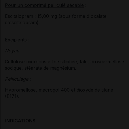
Pour un comprimé pelliculé sécable
:
Escitalopram
: 15,00
mg (sous forme d'oxalate
d'escitalopram).
Excipients :
Noyau
:
Cellulose microcristalline silicifiée, talc, croscarmellose
sodique, stéarate de magnésium.
Pelliculage
:
Hypromellose, macrogol 400 et dioxyde de titane
(E171).
INDICATIONS