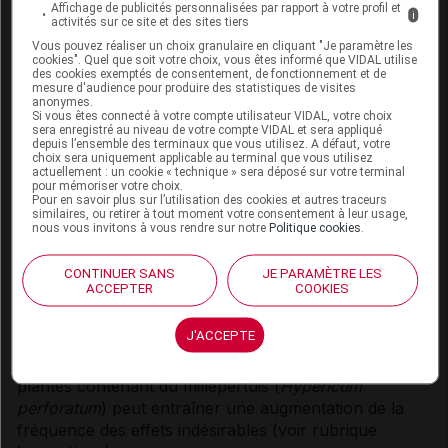
Syndrome sérotoninergique
Affichage de publicités personnalisées par rapport à votre profil et
i
activités sur ce site et des sites tiers
La prudence est recommandée si l'escitalopram est
Vous pouvez réaliser un choix granulaire en cliquant "Je paramètre les
cookies". Quel que soit votre choix, vous êtes informé que VIDAL utilise
associé à des médicaments sérotoninergiques tels que
des cookies exemptés de consentement, de fonctionnement et de
les triptans (incluant le sumatriptan), les opioïdes
mesure d'audience pour produire des statistiques de visites
anonymes.
(incluant le tramadol), et le tryptophane. De rares cas
Si vous êtes connecté à votre compte utilisateur VIDAL, votre choix
sera enregistré au niveau de votre compte VIDAL et sera appliqué
de syndrome sérotoninergique ont été décrits chez
depuis l’ensemble des terminaux que vous utilisez. A défaut, votre
des patients associant un traitement avec des ISRS et
choix sera uniquement applicable au terminal que vous utilisez
actuellement : un cookie « technique » sera déposé sur votre terminal
des médicaments sérotoninergiques. Des symptômes
pour mémoriser votre choix.
tels qu'une agitation, des tremblements, des
Pour en savoir plus sur l’utilisation des cookies et autres traceurs
similaires, ou retirer à tout moment votre consentement à leur usage,
myoclonies et une hyperthermie peuvent indiquer la
nous vous invitons à vous rendre sur notre
Politique cookies
.
survenue d'un tel syndrome. Dans ce cas, cette
association doit être immédiatement interrompue et un
CONTINUER SANS
JE PARAMÈTRE LES
traitement symptomatique instauré.
ACCEPTER
COOKIES
Millepertuis
J'ACCEPTE
La prise concomitante de préparations à base de
plantes contenant du millepertuis (
Hypericum
perforatum
) peut entraîner une augmentation de la
fréquence des effets indésirables (voir rubrique