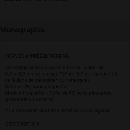
Monographie
FORMES et PRÉSENTATIONS
Comprimé pelliculé sécable (ovale, blanc, de
9,8 x 6,3 mm et marqué "E" et "M" de chaque côté
de la ligne de sécabilité* sur une face).
Boîte de 28, sous plaquettes.
Modèle hospitalier : Boîte de 56, sous plaquettes
(présentation unitaire).
* Le comprimé peut être divisé en doses égales.
COMPOSITION