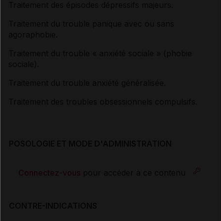
Traitement des épisodes dépressifs majeurs.
Traitement du trouble panique avec ou sans
agoraphobie.
Traitement du trouble « anxiété sociale » (phobie
sociale).
Traitement du trouble anxiété généralisée.
Traitement des troubles obsessionnels compulsifs.
POSOLOGIE ET MODE D'ADMINISTRATION
Connectez-vous
pour accéder à ce contenu
CONTRE-INDICATIONS