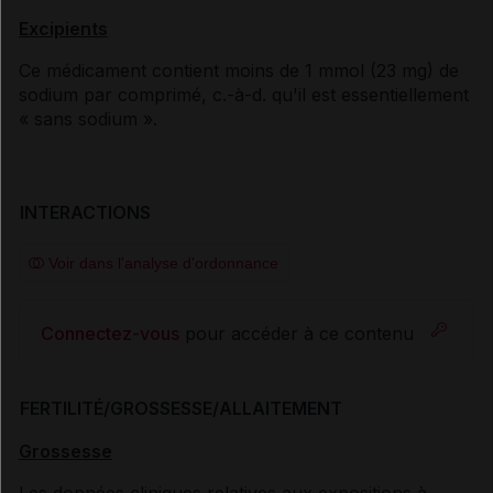
Excipients
Ce médicament contient moins de 1 mmol (23 mg) de
sodium par comprimé, c.-à-d. qu'il est essentiellement
« sans sodium ».
INTERACTIONS
Voir dans l'analyse d'ordonnance
Connectez-vous
pour accéder à ce contenu
FERTILITÉ/GROSSESSE/ALLAITEMENT
Grossesse
Les données cliniques relatives aux expositions à