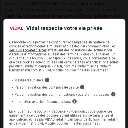
ISRS. Les ISRS et IRSNA peuvent augmenter le
risque d'hémorragie du post-partum (voir rubriques
Fertilité/Grossesse/Allaitement
et
Effets indésirables
).
La prudence est recommandée en particulier chez les
Vidal respecte votre vie privée
patients traités par des anticoagulants oraux ou des
médicaments connus pour altérer la fonction
plaquettaire (par exemple, parmi les
Ce module vous permet de configurer vos réglages en matière de
cookies et technologies similaires afin de décider comment VIDAL et
antipsychotiques : les atypiques ou les
ses 124 sociétés tierces
effectuent des opérations de lecture et/ou
phénothiazines, la plupart des antidépresseurs
d’écriture d’informations au sein des terminaux que vous utilisez. En
cliquant sur le bouton « J’accepte » ci-dessous, vous consentez à ce
tricycliques, l'acide acétylsalicylique, les anti-
que des cookies soient utilisés sur certains sites et applications édités
inflammatoires non stéroïdiens (AINS), la ticlopidine,
par VIDAL (vidal.fr, campus.vidal.fr, hoptimal.vidal.fr, evidal.vidal.fr,
fr.m3manabu.com et VIDAL Mobile) pour les finalités suivantes :
le dipyridamole) et chez les patients dont la tendance
aux hémorragies est connue.
Mesure d’audience
i
Personnalisation des contenus de ce site
i
E.C.T. (électroconvulsivothérapie)
Personnalisation des communications vous étant adressées
i
En raison du peu de données cliniques disponibles sur
Interaction avec les réseaux sociaux
i
l'administration d'un ISRS simultanément à une
En cliquant sur le bouton « J’accepte » ci-dessous, vous consentez
électroconvulsivothérapie, la prudence est
également à ce que des cookies soient utilisés sur certains sites et
recommandée.
applications édités par VIDAL(vidal.fr, campus.vidal.fr, hoptimal.vidal.fr,
evidal.vidal.fr et VIDAL Mobile) pour les finalités suivantes :