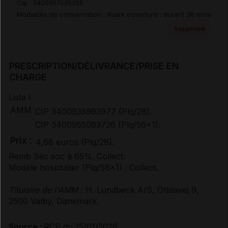
Cip :
3400957095369
Modalités de conservation : Avant ouverture : durant 36 mois
Documents de référence
Supprimé
Synthèse d'avis HAS
PRESCRIPTION/DÉLIVRANCE/PRISE EN
CHARGE
Liste I
Avis de la transparence (SMR/ASMR) (6)
AMM
CIP 3400935993977 (Plq/28).
CIP 3400955083726 (Plq/56x1).
Prix :
4,68 euros (Plq/28).
Remb Séc soc à 65%. Collect.
Modèle hospitalier (Plq/56x1) : Collect.
Titulaire de l'AMM :
H. Lundbeck A/S, Ottiliavej 9,
2500 Valby, Danemark.
Source :
RCP du 15/01/2026