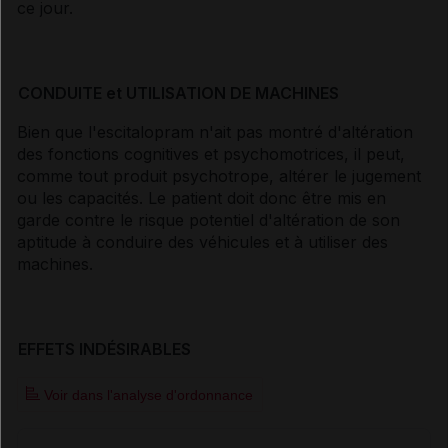
ce jour.
CONDUITE et UTILISATION DE MACHINES
Bien que l'escitalopram n'ait pas montré d'altération
des fonctions cognitives et psychomotrices, il peut,
comme tout produit psychotrope, altérer le jugement
ou les capacités. Le patient doit donc être mis en
garde contre le risque potentiel d'altération de son
aptitude à conduire des véhicules et à utiliser des
machines.
EFFETS INDÉSIRABLES
Voir dans l'analyse d'ordonnance