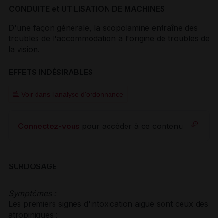
CONDUITE et UTILISATION DE MACHINES
D'une façon générale, la scopolamine entraîne des
troubles de l'accommodation à l'origine de troubles de
la vision.
EFFETS INDÉSIRABLES
Voir dans l'analyse d'ordonnance
Connectez-vous
pour accéder à ce contenu
SURDOSAGE
Symptômes :
Les premiers signes d'intoxication aiguë sont ceux des
atropiniques :