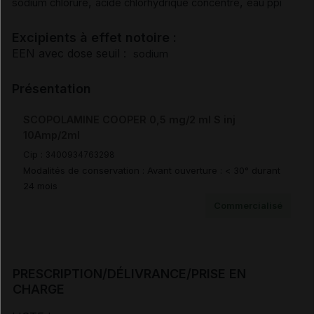
,
,
sodium chlorure
acide chlorhydrique concentré
eau ppi
Surdosage
Excipients à effet notoire :
EEN avec dose seuil :
sodium
Pharmacodynamie
Présentation
Pharmacocinétique
SCOPOLAMINE COOPER 0,5 mg/2 ml S inj
10Amp/2ml
Modalités de conservation
Cip :
3400934763298
Modalités de conservation : Avant ouverture : < 30° durant
24 mois
Modalités manipulation/élimination
Commercialisé
Prescription/délivrance/prise en charge
PRESCRIPTION/DÉLIVRANCE/PRISE EN
CHARGE
Document de référence