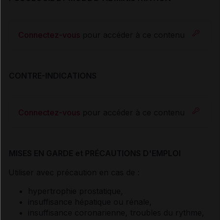
Connectez-vous
pour accéder à ce contenu
CONTRE-INDICATIONS
Connectez-vous
pour accéder à ce contenu
MISES EN GARDE et PRÉCAUTIONS D'EMPLOI
Utiliser avec précaution en cas de :
hypertrophie prostatique,
insuffisance hépatique ou rénale,
insuffisance coronarienne, troubles du rythme,