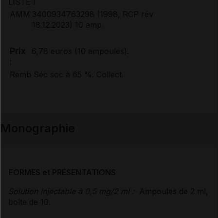
LISTE I
AMM
3400934763298 (1998, RCP rév
Avis de la transparence (SMR/ASMR) (1)
18.12.2023) 10 amp.
Prix
6,78 euros (10 ampoules).
:
Remb Séc soc à 65 %. Collect.
Monographie
FORMES et PRÉSENTATIONS
Solution injectable à 0,5 mg/2 ml :
Ampoules de 2 ml,
boîte de 10.