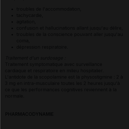
troubles de l'accommodation,
tachycardie,
agitation,
confusion et hallucinations allant jusqu'au délire,
troubles de la conscience pouvant aller jusqu'au
coma,
dépression respiratoire.
Traitement d'un surdosage :
Traitement symptomatique avec surveillance
cardiaque et respiratoire en milieu hospitalier.
L'antidote de la scopolamine est la physostigmine : 2 à
3 mg en intra-musculaire toutes les 2 heures jusqu'à
ce que les performances cognitives reviennent à la
normale.
PHARMACODYNAMIE