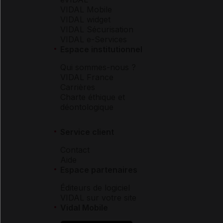
VIDAL Mobile
VIDAL widget
VIDAL Sécurisation
VIDAL e-Services
Espace institutionnel
Qui sommes-nous ?
VIDAL France
Carrières
Charte éthique et
déontologique
Service client
Contact
Aide
Espace partenaires
Éditeurs de logiciel
VIDAL sur votre site
Vidal Mobile