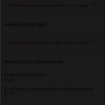
Connectez-vous
pour accéder à ce contenu
PHARMACOCINÉTIQUE
Connectez-vous
pour accéder à ce contenu
MODALITÉS DE CONSERVATION
Durée de conservation :
2 ans.
A conserver à une température ne dépassant pas
30 °C.