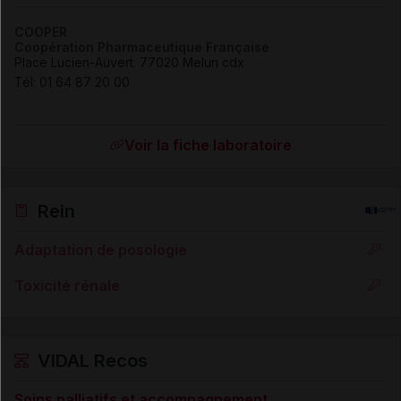
COOPER
Coopération Pharmaceutique Française
Place Lucien-Auvert. 77020 Melun cdx
Tél
:
01 64 87 20 00
Voir la fiche laboratoire
Rein
Adaptation de posologie
Toxicité rénale
VIDAL Recos
Soins palliatifs et accompagnement