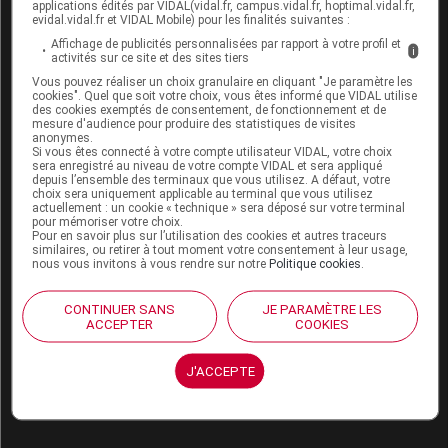
applications édités par VIDAL(vidal.fr, campus.vidal.fr, hoptimal.vidal.fr,
nécessaires pour évaluer les conséquences d'une
evidal.vidal.fr et VIDAL Mobile) pour les finalités suivantes :
exposition en cours de grossesse.
Affichage de publicités personnalisées par rapport à votre profil et
i
activités sur ce site et des sites tiers
La scopolamine traverse la barrière placentaire.
Vous pouvez réaliser un choix granulaire en cliquant "Je paramètre les
cookies". Quel que soit votre choix, vous êtes informé que VIDAL utilise
des cookies exemptés de consentement, de fonctionnement et de
Chez les nouveau-nés de mères traitées au long
mesure d'audience pour produire des statistiques de visites
cours par de fortes posologies de médicaments à
anonymes.
Si vous êtes connecté à votre compte utilisateur VIDAL, votre choix
propriétés anticholinergiques, ont été rarement décrits
sera enregistré au niveau de votre compte VIDAL et sera appliqué
des signes digestifs liés aux propriétés atropiniques
depuis l’ensemble des terminaux que vous utilisez. A défaut, votre
choix sera uniquement applicable au terminal que vous utilisez
(distension abdominale, iléus méconial...).
actuellement : un cookie « technique » sera déposé sur votre terminal
pour mémoriser votre choix.
Pour en savoir plus sur l’utilisation des cookies et autres traceurs
En cas d'administration de scopolamine chez une
similaires, ou retirer à tout moment votre consentement à leur usage,
femme enceinte, proche du terme, il semble justifié
nous vous invitons à vous rendre sur notre
Politique cookies
.
d'observer une période de surveillance des fonctions
digestives du nouveau-né.
CONTINUER SANS
JE PARAMÈTRE LES
ACCEPTER
COOKIES
Allaitement :
J'ACCEPTE
La scopolamine passe dans le lait à l'état de traces.