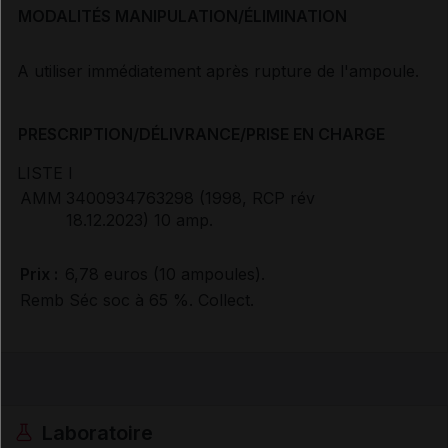
MODALITÉS MANIPULATION/ÉLIMINATION
A utiliser immédiatement après rupture de l'ampoule.
PRESCRIPTION/DÉLIVRANCE/PRISE EN CHARGE
LISTE I
AMM
3400934763298 (1998, RCP rév
18.12.2023) 10 amp.
Prix :
6,78 euros (10 ampoules).
Remb Séc soc à 65 %. Collect.
Laboratoire