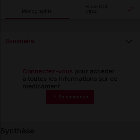
Copier l'url
Fiche DCI
Monographie
VIDAL
Email
Sommaire
Connectez-vous
pour accéder
Synthèse
à toutes les informations sur ce
médicament.
Monographie
Se connecter
Formes et présentations
Synthèse
Composition