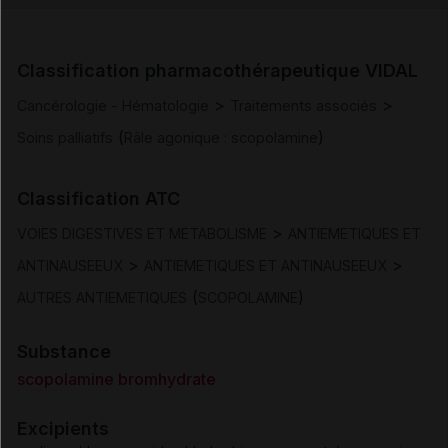
Indications
Classification pharmacothérapeutique VIDAL
Posologie et mode d'administration
>
>
Cancérologie - Hématologie
Traitements associés
(
)
Soins palliatifs
Râle agonique : scopolamine
Contre-indications
Classification ATC
Mises en garde et précautions d'emploi
>
VOIES DIGESTIVES ET METABOLISME
ANTIEMETIQUES ET
Interactions
>
>
ANTINAUSEEUX
ANTIEMETIQUES ET ANTINAUSEEUX
(
)
AUTRES ANTIEMETIQUES
SCOPOLAMINE
Fertilité/grossesse/allaitement
Substance
Conduite et utilisation de machines
scopolamine bromhydrate
Excipients
Effets indésirables