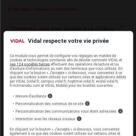
Voir dans l'analyse d'ordonnance
Connectez-vous
pour accéder à ce contenu
Vidal respecte votre vie privée
FERTILITÉ/GROSSESSE/ALLAITEMENT
Ce module vous permet de configurer vos réglages en matière de
cookies et technologies similaires afin de décider comment VIDAL et
ses 124 sociétés tierces
effectuent des opérations de lecture et/ou
Grossesse :
d’écriture d’informations au sein des terminaux que vous utilisez. En
cliquant sur le bouton « J’accepte » ci-dessous, vous consentez à ce
Les études réalisées chez l'animal ont mis en évidence
que des cookies soient utilisés sur certains sites et applications édités
par VIDAL (vidal.fr, campus.vidal.fr, hoptimal.vidal.fr, evidal.vidal.fr,
un effet tératogène de la scopolamine administrée à
fr.m3manabu.com et VIDAL Mobile) pour les finalités suivantes :
dose élevée chez plusieurs espèces.
Mesure d’audience
i
En clinique, l'utilisation de la scopolamine au cours
Personnalisation des contenus de ce site
i
d'un nombre limité de grossesses n'a apparemment
Personnalisation des communications vous étant adressées
i
révélé aucun effet malformatif ou fœtotoxique
Interaction avec les réseaux sociaux
i
particulier à ce jour.
En cliquant sur le bouton « J’accepte » ci-dessous, vous consentez
Toutefois, des études complémentaires sont
également à ce que des cookies soient utilisés sur certains sites et