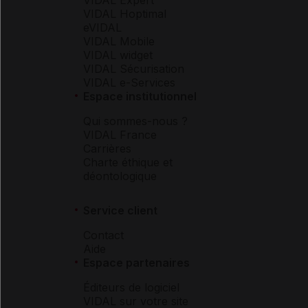
VIDAL Hoptimal
eVIDAL
VIDAL Mobile
VIDAL widget
VIDAL Sécurisation
VIDAL e-Services
Espace institutionnel
Qui sommes-nous ?
VIDAL France
Carrières
Charte éthique et
déontologique
Service client
Contact
Aide
Espace partenaires
Éditeurs de logiciel
VIDAL sur votre site