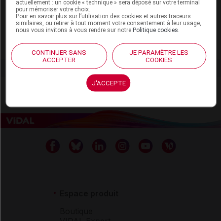
Laboratoire
actuellement : un cookie « technique » sera déposé sur votre terminal
pour mémoriser votre choix.
Pour en savoir plus sur l’utilisation des cookies et autres traceurs
similaires, ou retirer à tout moment votre consentement à leur usage,
Coopération Pharmaceutique Française
nous vous invitons à vous rendre sur notre
Politique cookies
.
Voir la fiche laboratoire
CONTINUER SANS
JE PARAMÈTRE LES
ACCEPTER
COOKIES
J'ACCEPTE
Espace produit
Boutique
VIDAL Expert