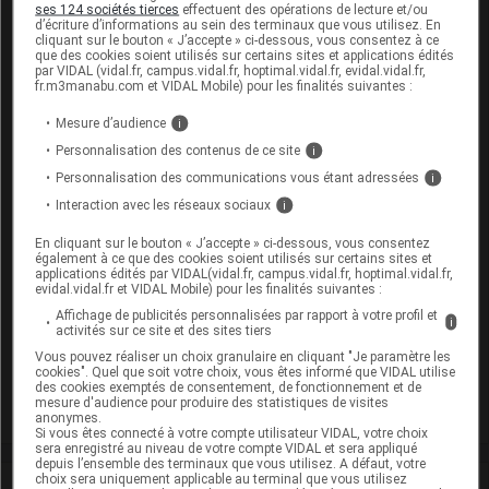
ses 124 sociétés tierces
effectuent des opérations de lecture et/ou
,
,
,
alpha-ionone
pipéronal acétate
alpha-isométhylionone
d’écriture d’informations au sein des terminaux que vous utilisez. En
cliquant sur le bouton « J’accepte » ci-dessous, vous consentez à ce
,
,
,
linalol
acide lactique
caramel
propylèneglycol
que des cookies soient utilisés sur certains sites et applications édités
par VIDAL (vidal.fr, campus.vidal.fr, hoptimal.vidal.fr, evidal.vidal.fr,
Excipients à effet notoire :
fr.m3manabu.com et VIDAL Mobile) pour les finalités suivantes :
EEN sans dose seuil :
,
p-hydroxybenzoate de méthyle
Mesure d’audience
i
p-hydroxybenzoate de propyle
Personnalisation des contenus de ce site
i
EEN avec dose seuil :
sodium
Personnalisation des communications vous étant adressées
i
Présentation
Interaction avec les réseaux sociaux
i
En cliquant sur le bouton « J’accepte » ci-dessous, vous consentez
SARGENOR A LA VITAMINE C S buv en ampoule
également à ce que des cookies soient utilisés sur certains sites et
20Amp/5ml
applications édités par VIDAL(vidal.fr, campus.vidal.fr, hoptimal.vidal.fr,
evidal.vidal.fr et VIDAL Mobile) pour les finalités suivantes :
Cip :
3400935456229
Affichage de publicités personnalisées par rapport à votre profil et
i
Modalités de conservation : Avant ouverture : < 30° durant
activités sur ce site et des sites tiers
24 mois
Vous pouvez réaliser un choix granulaire en cliquant "Je paramètre les
cookies". Quel que soit votre choix, vous êtes informé que VIDAL utilise
Supprimé
des cookies exemptés de consentement, de fonctionnement et de
mesure d'audience pour produire des statistiques de visites
anonymes.
Si vous êtes connecté à votre compte utilisateur VIDAL, votre choix
sera enregistré au niveau de votre compte VIDAL et sera appliqué
depuis l’ensemble des terminaux que vous utilisez. A défaut, votre
choix sera uniquement applicable au terminal que vous utilisez