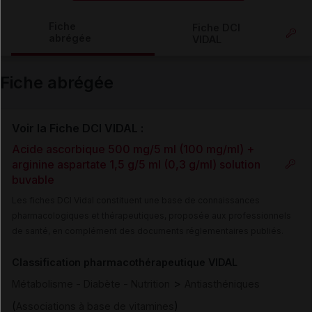
Copier l'url
Fiche
Fiche DCI
abrégée
VIDAL
Email
Fiche abrégée
Voir la Fiche DCI VIDAL :
Acide ascorbique 500 mg/5 ml (100 mg/ml) +
arginine aspartate 1,5 g/5 ml (0,3 g/ml) solution
buvable
Les fiches DCI Vidal constituent une base de connaissances
pharmacologiques et thérapeutiques, proposée aux professionnels
de santé, en complément des documents réglementaires publiés.
Classification pharmacothérapeutique VIDAL
>
Métabolisme - Diabète - Nutrition
Antiasthéniques
(
)
Associations à base de vitamines