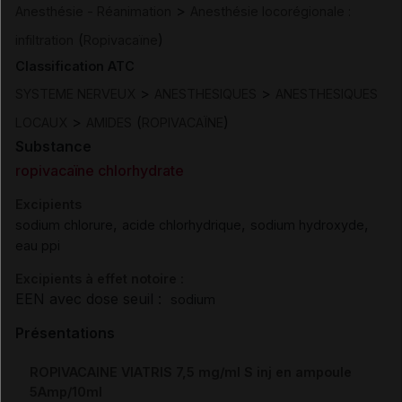
>
Anesthésie - Réanimation
Anesthésie locorégionale :
(
)
infiltration
Ropivacaïne
Classification ATC
>
>
SYSTEME NERVEUX
ANESTHESIQUES
ANESTHESIQUES
>
(
)
LOCAUX
AMIDES
ROPIVACAÏNE
Substance
ropivacaïne chlorhydrate
Excipients
,
,
,
sodium chlorure
acide chlorhydrique
sodium hydroxyde
eau ppi
Excipients à effet notoire :
EEN avec dose seuil :
sodium
Présentations
ROPIVACAINE VIATRIS 7,5 mg/ml S inj en ampoule
5Amp/10ml