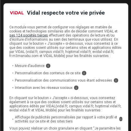
Cip :
3400957451769
Modalités de conservation : Avant ouverture : < 25° durant
Vidal respecte votre vie privée
36 mois (Ne pas congeler, Ne pas conserver au
réfrigérateur)
Ce module vous permet de configurer vos réglages en matière de
cookies et technologies similaires afin de décider comment VIDAL et
Commercialisé
ses 124 sociétés tierces
effectuent des opérations de lecture et/ou
d’écriture d’informations au sein des terminaux que vous utilisez. En
cliquant sur le bouton « J’accepte » ci-dessous, vous consentez à ce
que des cookies soient utilisés sur certains sites et applications édités
ROPIVACAINE VIATRIS 7,5 mg/ml S inj en ampoule
par VIDAL (vidal.fr, campus.vidal.fr, hoptimal.vidal.fr, evidal.vidal.fr,
fr.m3manabu.com et VIDAL Mobile) pour les finalités suivantes :
5Amp/20ml
Mesure d’audience
i
Cip :
3400957452070
Modalités de conservation : Avant ouverture : < 25° durant
Personnalisation des contenus de ce site
i
36 mois (Ne pas congeler, Ne pas conserver au
Personnalisation des communications vous étant adressées
i
réfrigérateur)
Interaction avec les réseaux sociaux
i
Commercialisé
En cliquant sur le bouton « J’accepte » ci-dessous, vous consentez
également à ce que des cookies soient utilisés sur certains sites et
applications édités par VIDAL(vidal.fr, campus.vidal.fr, hoptimal.vidal.fr,
evidal.vidal.fr et VIDAL Mobile) pour les finalités suivantes :
Affichage de publicités personnalisées par rapport à votre profil et
i
activités sur ce site et des sites tiers
Laboratoire
Vous pouvez réaliser un choix granulaire en cliquant "Je paramètre les