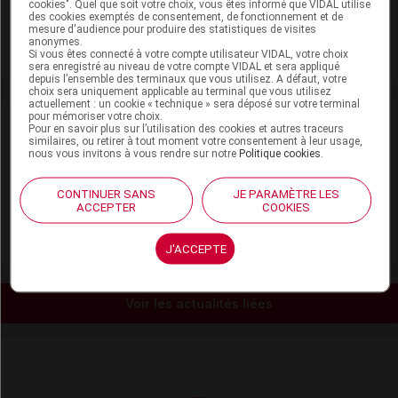
cookies". Quel que soit votre choix, vous êtes informé que VIDAL utilise
des cookies exemptés de consentement, de fonctionnement et de
Viatris Santé
mesure d'audience pour produire des statistiques de visites
anonymes.
Si vous êtes connecté à votre compte utilisateur VIDAL, votre choix
Voir la fiche laboratoire
sera enregistré au niveau de votre compte VIDAL et sera appliqué
depuis l’ensemble des terminaux que vous utilisez. A défaut, votre
choix sera uniquement applicable au terminal que vous utilisez
actuellement : un cookie « technique » sera déposé sur votre terminal
pour mémoriser votre choix.
VIDAL Recos
Pour en savoir plus sur l’utilisation des cookies et autres traceurs
similaires, ou retirer à tout moment votre consentement à leur usage,
nous vous invitons à vous rendre sur notre
Politique cookies
.
Anesthésie
CONTINUER SANS
JE PARAMÈTRE LES
Douleur de l'adulte
ACCEPTER
COOKIES
Soins palliatifs et accompagnement
J'ACCEPTE
Voir les actualités liées