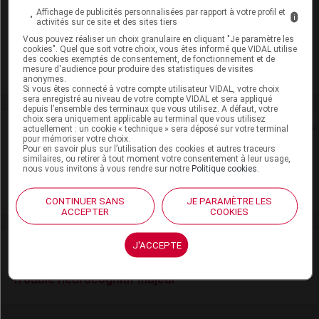
Laboratoire
Affichage de publicités personnalisées par rapport à votre profil et
i
activités sur ce site et des sites tiers
Vous pouvez réaliser un choix granulaire en cliquant "Je paramètre les
Sandoz
cookies". Quel que soit votre choix, vous êtes informé que VIDAL utilise
des cookies exemptés de consentement, de fonctionnement et de
mesure d'audience pour produire des statistiques de visites
Voir la fiche laboratoire
anonymes.
Si vous êtes connecté à votre compte utilisateur VIDAL, votre choix
sera enregistré au niveau de votre compte VIDAL et sera appliqué
depuis l’ensemble des terminaux que vous utilisez. A défaut, votre
choix sera uniquement applicable au terminal que vous utilisez
Rein
actuellement : un cookie « technique » sera déposé sur votre terminal
pour mémoriser votre choix.
Pour en savoir plus sur l’utilisation des cookies et autres traceurs
Adaptation de posologie
similaires, ou retirer à tout moment votre consentement à leur usage,
nous vous invitons à vous rendre sur notre
Politique cookies
.
Toxicité rénale
CONTINUER SANS
JE PARAMÈTRE LES
ACCEPTER
COOKIES
J'ACCEPTE
VIDAL Recos
Trouble neurocognitif majeur