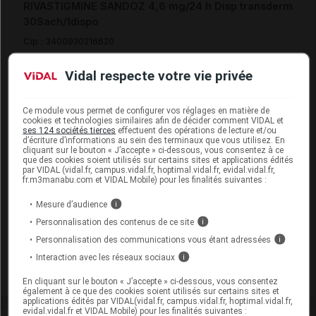
RIVASTIGMINE SANDOZ 4,6 mg/24 h Disp transderm
30Sach/1dispo
Cip :
3400930216620
Modalités de conservation : Avant ouverture : < 25° durant
24 mois (Conserver dans son emballage)
Vidal respecte votre vie privée
Commercialisé
Ce module vous permet de configurer vos réglages en matière de
cookies et technologies similaires afin de décider comment VIDAL et
ses 124 sociétés tierces
effectuent des opérations de lecture et/ou
RIVASTIGMINE SANDOZ 4,6 mg/24 h Disp transderm
d’écriture d’informations au sein des terminaux que vous utilisez. En
cliquant sur le bouton « J’accepte » ci-dessous, vous consentez à ce
30Sach
que des cookies soient utilisés sur certains sites et applications édités
par VIDAL (vidal.fr, campus.vidal.fr, hoptimal.vidal.fr, evidal.vidal.fr,
Remplacé par RIVASTIGMINE SANDOZ 4,6 mg/24 h
fr.m3manabu.com et VIDAL Mobile) pour les finalités suivantes :
Disp transderm 30Sach/1dispo
Mesure d’audience
i
Cip :
3400927819063
Modalités de conservation : Avant ouverture : < 25° durant
Personnalisation des contenus de ce site
i
24 mois (Conserver dans son emballage)
Personnalisation des communications vous étant adressées
i
Supprimé
Interaction avec les réseaux sociaux
i
En cliquant sur le bouton « J’accepte » ci-dessous, vous consentez
également à ce que des cookies soient utilisés sur certains sites et
applications édités par VIDAL(vidal.fr, campus.vidal.fr, hoptimal.vidal.fr,
evidal.vidal.fr et VIDAL Mobile) pour les finalités suivantes :