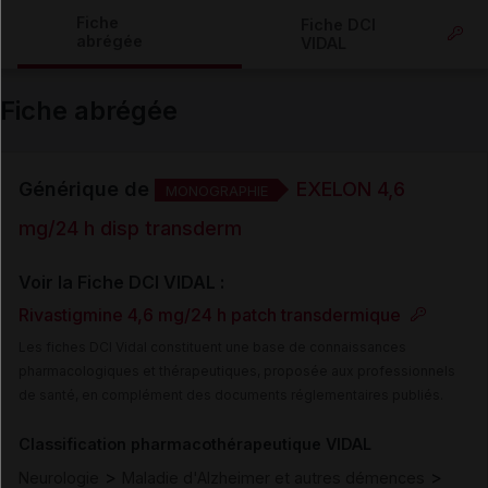
Copier l'url
Fiche
Fiche DCI
abrégée
VIDAL
Email
Fiche abrégée
Générique de
EXELON 4,6
MONOGRAPHIE
mg/24 h disp transderm
Voir la Fiche DCI VIDAL :
Rivastigmine 4,6 mg/24 h patch transdermique
Les fiches DCI Vidal constituent une base de connaissances
pharmacologiques et thérapeutiques, proposée aux professionnels
de santé, en complément des documents réglementaires publiés.
Classification pharmacothérapeutique VIDAL
>
>
Neurologie
Maladie d'Alzheimer et autres démences