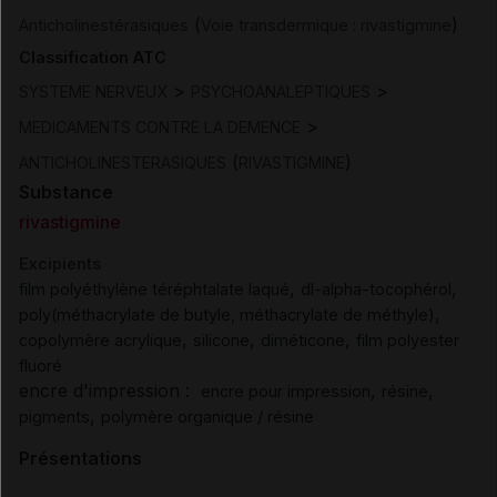
(
)
Anticholinestérasiques
Voie transdermique : rivastigmine
Classification ATC
>
>
SYSTEME NERVEUX
PSYCHOANALEPTIQUES
>
MEDICAMENTS CONTRE LA DEMENCE
(
)
ANTICHOLINESTERASIQUES
RIVASTIGMINE
Substance
rivastigmine
Excipients
,
,
film polyéthylène téréphtalate laqué
dl-alpha-tocophérol
,
poly(méthacrylate de butyle, méthacrylate de méthyle)
,
,
,
copolymère acrylique
silicone
diméticone
film polyester
fluoré
encre d'impression :
,
,
encre pour impression
résine
,
pigments
polymère organique / résine
Présentations