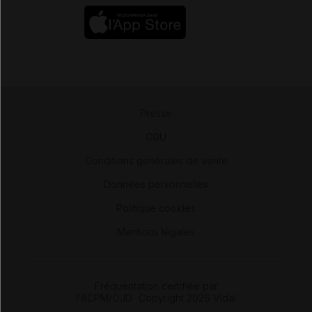
Presse
-
CGU
-
Conditions générales de vente
-
Données personnelles
-
Politique cookies
-
Mentions légales
Fréquentation certifiée par
l'ACPM/OJD
|
Copyright 2026 Vidal