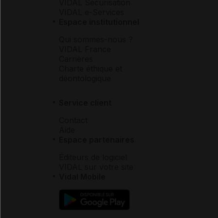
VIDAL Sécurisation
VIDAL e-Services
Espace institutionnel
Qui sommes-nous ?
VIDAL France
Carrières
Charte éthique et
déontologique
Service client
Contact
Aide
Espace partenaires
Éditeurs de logiciel
VIDAL sur votre site
Vidal Mobile