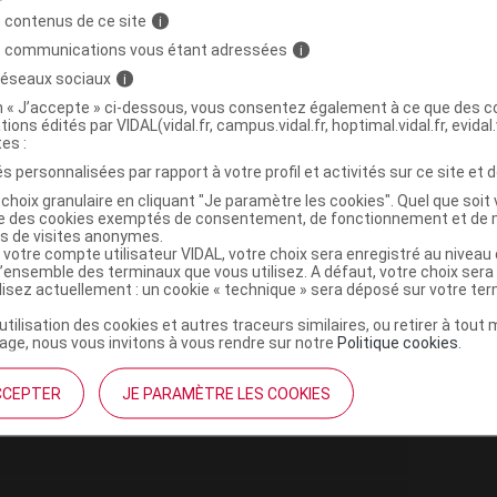
 contenus de ce site
i
s communications vous étant adressées
i
,
,
e
sodium hydroxyde
eau purifiée
 réseaux sociaux
i
on « J’accepte » ci-dessous, vous consentez également à ce que des co
tions édités par VIDAL(vidal.fr, campus.vidal.fr, hoptimal.vidal.fr, evidal.
ol à 70%
tes :
s personnalisées par rapport à votre profil et activités sur ce site et d
choix granulaire en cliquant "Je paramètre les cookies". Quel que soit 
ml S buv Fl/120ml
ise des cookies exemptés de consentement, de fonctionnement et de 
es de visites anonymes.
 votre compte utilisateur VIDAL, votre choix sera enregistré au nivea
Commercialisé
l’ensemble des terminaux que vous utilisez. A défaut, votre choix ser
t ouverture : durant 24 mois
ilisez actuellement : un cookie « technique » sera déposé sur votre te
’utilisation des cookies et autres traceurs similaires, ou retirer à tou
ge, nous vous invitons à vous rendre sur notre
Politique cookies
.
ml S buv Fl/30ml
CCEPTER
JE PARAMÈTRE LES COOKIES
Commercialisé
t ouverture : durant 24 mois