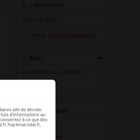
Laboratoire
Zentiva France
Voir la fiche laboratoire
Rein
Adaptation de posologie
Toxicité rénale
VIDAL Recos
aires afin de décider
iture d’informations au
s consentez à ce que des
Agitation
fr, hoptimal.vidal.fr,
Confusion aiguë