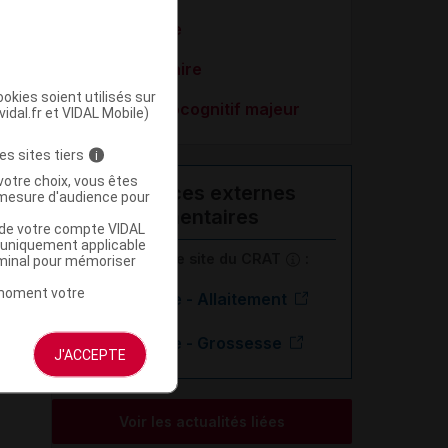
Schizophrénie
Trouble bipolaire
okies soient utilisés sur
Trouble neurocognitif majeur
vidal.fr et VIDAL Mobile)
es sites tiers
i
votre choix, vous êtes
Ressources externes
mesure d'audience pour
complémentaires
u de votre compte VIDAL
a uniquement applicable
En savoir plus le site du CRAT
:
rminal pour mémoriser
t moment votre
Rispéridone - Allaitement
Rispéridone - Grossesse
J'ACCEPTE
Voir les actualités liées