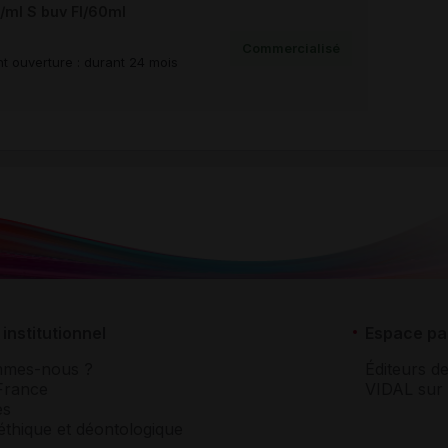
ml S buv Fl/60ml
Commercialisé
t ouverture : durant 24 mois
institutionnel
Espace pa
mmes-nous ?
Éditeurs de
France
VIDAL sur 
es
éthique et déontologique