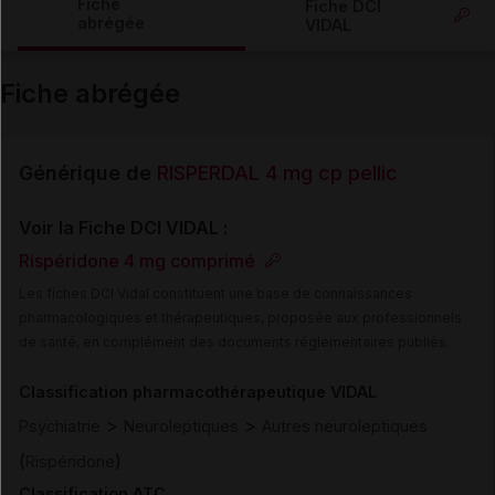
Fiche
Fiche DCI
abrégée
VIDAL
Email
Fiche abrégée
Générique de
RISPERDAL 4 mg cp pellic
Voir la Fiche DCI VIDAL :
Rispéridone 4 mg comprimé
Les fiches DCI Vidal constituent une base de connaissances
pharmacologiques et thérapeutiques, proposée aux professionnels
de santé, en complément des documents réglementaires publiés.
Classification pharmacothérapeutique VIDAL
>
>
Psychiatrie
Neuroleptiques
Autres neuroleptiques
(
)
Rispéridone
Classification ATC