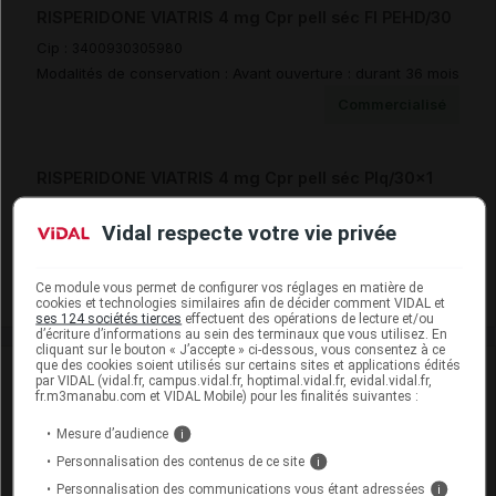
RISPERIDONE VIATRIS 4 mg Cpr pell séc Fl PEHD/30
Cip :
3400930305980
Modalités de conservation : Avant ouverture : durant 36 mois
Commercialisé
RISPERIDONE VIATRIS 4 mg Cpr pell séc Plq/30x1
Cip :
3400939048543
Vidal respecte votre vie privée
Modalités de conservation : Avant ouverture : durant 36 mois
Commercialisé
Ce module vous permet de configurer vos réglages en matière de
cookies et technologies similaires afin de décider comment VIDAL et
ses 124 sociétés tierces
effectuent des opérations de lecture et/ou
d’écriture d’informations au sein des terminaux que vous utilisez. En
cliquant sur le bouton « J’accepte » ci-dessous, vous consentez à ce
que des cookies soient utilisés sur certains sites et applications édités
Laboratoire
par VIDAL (vidal.fr, campus.vidal.fr, hoptimal.vidal.fr, evidal.vidal.fr,
fr.m3manabu.com et VIDAL Mobile) pour les finalités suivantes :
Viatris Santé
Mesure d’audience
i
Personnalisation des contenus de ce site
i
Voir la fiche laboratoire
Personnalisation des communications vous étant adressées
i