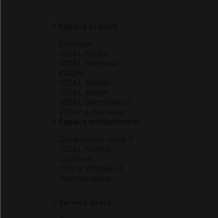
Espace produit
Boutique
VIDAL Expert
VIDAL Hoptimal
eVIDAL
VIDAL Mobile
VIDAL widget
VIDAL Sécurisation
VIDAL e-Services
Espace institutionnel
Qui sommes-nous ?
VIDAL France
Carrières
Charte éthique et
déontologique
Service client