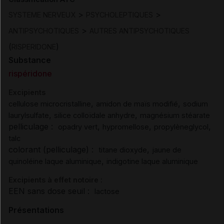
>
>
SYSTEME NERVEUX
PSYCHOLEPTIQUES
>
ANTIPSYCHOTIQUES
AUTRES ANTIPSYCHOTIQUES
(
)
RISPERIDONE
Substance
rispéridone
Excipients
,
,
cellulose microcristalline
amidon de maïs modifié
sodium
,
,
laurylsulfate
silice colloïdale anhydre
magnésium stéarate
pelliculage :
,
,
,
opadry vert
hypromellose
propylèneglycol
talc
colorant (pelliculage) :
,
titane dioxyde
jaune de
,
quinoléine laque aluminique
indigotine laque aluminique
Excipients à effet notoire :
EEN sans dose seuil :
lactose
Présentations