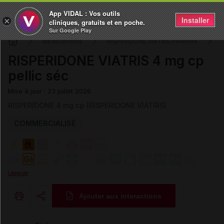
App VIDAL : Vos outils
Installer
×
cliniques, gratuits et en poche.
Sur Google Play
Médicaments
RISPERIDONE VIATRIS PHARMA
RISPERIDONE VIATRIS 4 mg cp
pellic séc
Mise à jour : 23 juillet 2026
RISPERIDONE 4 mg cp (RISPERIDONE VIATRIS)
COMMERCIALISÉ
Légende
Ajouter aux interactions
Copier l'url