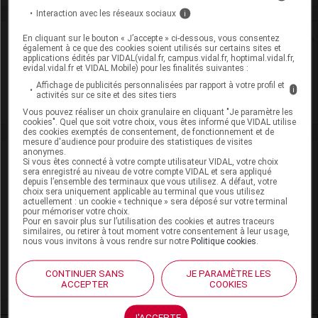
Interaction avec les réseaux sociaux
i
Rein
En cliquant sur le bouton « J’accepte » ci-dessous, vous consentez
également à ce que des cookies soient utilisés sur certains sites et
applications édités par VIDAL(vidal.fr, campus.vidal.fr, hoptimal.vidal.fr,
evidal.vidal.fr et VIDAL Mobile) pour les finalités suivantes :
Adaptation de posologie
Affichage de publicités personnalisées par rapport à votre profil et
i
activités sur ce site et des sites tiers
Toxicité rénale
Vous pouvez réaliser un choix granulaire en cliquant "Je paramètre les
cookies". Quel que soit votre choix, vous êtes informé que VIDAL utilise
des cookies exemptés de consentement, de fonctionnement et de
mesure d'audience pour produire des statistiques de visites
anonymes.
VIDAL Recos
Si vous êtes connecté à votre compte utilisateur VIDAL, votre choix
sera enregistré au niveau de votre compte VIDAL et sera appliqué
depuis l’ensemble des terminaux que vous utilisez. A défaut, votre
Confusion aiguë
choix sera uniquement applicable au terminal que vous utilisez
actuellement : un cookie « technique » sera déposé sur votre terminal
pour mémoriser votre choix.
Schizophrénie
Pour en savoir plus sur l’utilisation des cookies et autres traceurs
similaires, ou retirer à tout moment votre consentement à leur usage,
nous vous invitons à vous rendre sur notre
Politique cookies
.
Trouble bipolaire
Trouble neurocognitif majeur
CONTINUER SANS
JE PARAMÈTRE LES
ACCEPTER
COOKIES
J'ACCEPTE