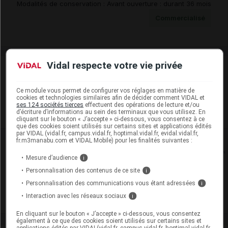
Modalités de conservation : Avant ouverture : durant 36 mois
Commercialisé
Vidal respecte votre vie privée
Laboratoire
Ce module vous permet de configurer vos réglages en matière de
Teva Santé
cookies et technologies similaires afin de décider comment VIDAL et
ses 124 sociétés tierces
effectuent des opérations de lecture et/ou
d’écriture d’informations au sein des terminaux que vous utilisez. En
Voir la fiche laboratoire
cliquant sur le bouton « J’accepte » ci-dessous, vous consentez à ce
que des cookies soient utilisés sur certains sites et applications édités
par VIDAL (vidal.fr, campus.vidal.fr, hoptimal.vidal.fr, evidal.vidal.fr,
fr.m3manabu.com et VIDAL Mobile) pour les finalités suivantes :
Rein
Mesure d’audience
i
Personnalisation des contenus de ce site
i
Adaptation de posologie
Personnalisation des communications vous étant adressées
i
Toxicité rénale
Interaction avec les réseaux sociaux
i
En cliquant sur le bouton « J’accepte » ci-dessous, vous consentez
également à ce que des cookies soient utilisés sur certains sites et
applications édités par VIDAL(vidal.fr, campus.vidal.fr, hoptimal.vidal.fr,