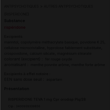
>
ANTIPSYCHOTIQUES
AUTRES ANTIPSYCHOTIQUES
(
)
RISPERIDONE
Substance
rispéridone
Excipients
,
,
,
mannitol
copolymère méthacrylate basique
povidone K 25
,
,
cellulose microcristalline
hyprolose faiblement substituée
,
,
crospovidone
calcium silicate
magnésium stéarate
colorant (excipient) :
fer rouge oxyde
aromatisant :
,
menthe poivrée arôme
menthe forte arôme
Excipients à effet notoire :
EEN sans dose seuil :
aspartam
Présentation
RISPERIDONE TEVA 1 mg Cpr orodisp Plq/28
Cip :
3400939339856