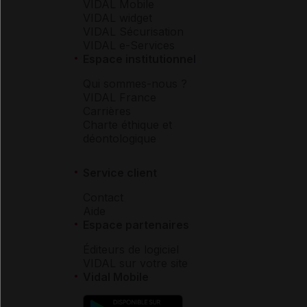
VIDAL Mobile
VIDAL widget
VIDAL Sécurisation
VIDAL e-Services
Espace institutionnel
Qui sommes-nous ?
VIDAL France
Carrières
Charte éthique et
déontologique
Service client
Contact
Aide
Espace partenaires
Éditeurs de logiciel
VIDAL sur votre site
Vidal Mobile