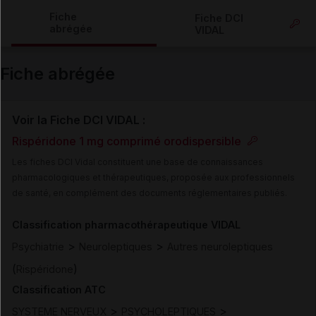
Copier l'url
Fiche
Fiche DCI
abrégée
VIDAL
Email
Fiche abrégée
Voir la Fiche DCI VIDAL :
Rispéridone 1 mg comprimé orodispersible
Les fiches DCI Vidal constituent une base de connaissances
pharmacologiques et thérapeutiques, proposée aux professionnels
de santé, en complément des documents réglementaires publiés.
Classification pharmacothérapeutique VIDAL
>
>
Psychiatrie
Neuroleptiques
Autres neuroleptiques
(
)
Rispéridone
Classification ATC
>
>
SYSTEME NERVEUX
PSYCHOLEPTIQUES