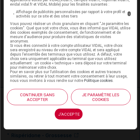
evidal.vidal.fr et VIDAL Mobile) pour les finalités suivantes :
VIDAL Recos
Affichage de publicités personnalisées par rapport à votre profil et
i
activités sur ce site et des sites tiers
Agitation
Vous pouvez réaliser un choix granulaire en cliquant "Je paramètre les
cookies". Quel que soit votre choix, vous êtes informé que VIDAL utilise
Confusion aiguë
des cookies exemptés de consentement, de fonctionnement et de
mesure d'audience pour produire des statistiques de visites
anonymes.
Schizophrénie
Si vous êtes connecté à votre compte utilisateur VIDAL, votre choix
sera enregistré au niveau de votre compte VIDAL et sera appliqué
depuis l’ensemble des terminaux que vous utilisez. A défaut, votre
Trouble bipolaire
choix sera uniquement applicable au terminal que vous utilisez
actuellement : un cookie « technique » sera déposé sur votre terminal
pour mémoriser votre choix.
Trouble neurocognitif majeur
Pour en savoir plus sur l’utilisation des cookies et autres traceurs
similaires, ou retirer à tout moment votre consentement à leur usage,
nous vous invitons à vous rendre sur notre
Politique cookies
.
Ressources externes complémentaires
CONTINUER SANS
JE PARAMÈTRE LES
ACCEPTER
COOKIES
En savoir plus le site du CRAT
:
J'ACCEPTE
Rispéridone - Allaitement
Rispéridone - Grossesse