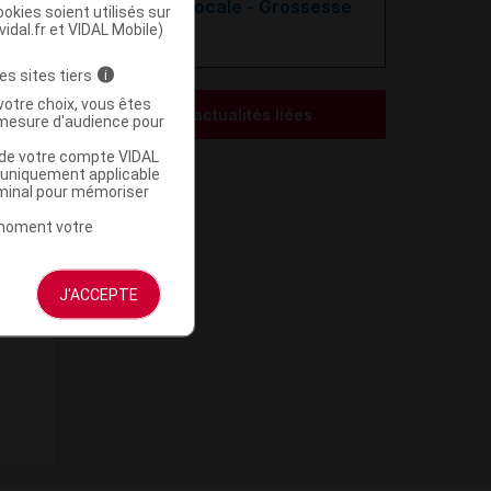
Trétinoïne locale - Grossesse
okies soient utilisés sur
vidal.fr et VIDAL Mobile)
es sites tiers
i
votre choix, vous êtes
Voir les actualités liées
mesure d'audience pour
u de votre compte VIDAL
a uniquement applicable
rminal pour mémoriser
t moment votre
J'ACCEPTE