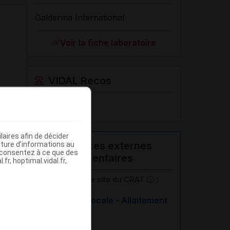
Galderma International
Voir la fiche laboratoire
VIDAL Recos
Acné
aires afin de décider
Ressources externes
iture d’informations au
s consentez à ce que des
complémentaires
fr, hoptimal.vidal.fr,
En savoir plus le site du CRAT
:
Trétinoïne locale - Allaitement