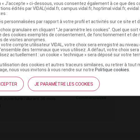
on « J’accepte » ci-dessous, vous consentez également à ce que des co
tions édités par VIDAL(vidal.fr, campus.vidal.fr, hoptimal.vidal.fr, evidal.
,
,
macrogol 100 stéarate
perhydrosqualène
acide
tes :
,
,
,
rol
acide édétique sel de Na
trolamine à 20%
s personnalisées par rapport à votre profil et activités sur ce site et d
ée
choix granulaire en cliquant "Je paramètre les cookies". Quel que soit 
ise des cookies exemptés de consentement, de fonctionnement et de 
es de visites anonymes.
,
,
,
cétylique
alcool stéarylique
butylhydroxyanisole
 votre compte utilisateur VIDAL, votre choix sera enregistré au nivea
l’ensemble des terminaux que vous utilisez. A défaut, votre choix ser
,
benzoate de propyle
p-hydroxybenzoate de
ilisez actuellement : un cookie « technique » sera déposé sur votre te
’utilisation des cookies et autres traceurs similaires, ou retirer à tou
ge, nous vous invitons à vous rendre sur notre
Politique cookies
.
g
CCEPTER
JE PARAMÈTRE LES COOKIES
Commercialisé
t ouverture : durant 36 mois
)