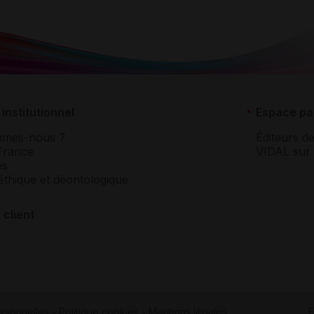
institutionnel
Espace pa
mmes-nous ?
Éditeurs de
France
VIDAL sur 
es
éthique et déontologique
 client
rsonnelles
-
Politique cookies
-
Mentions légales
F