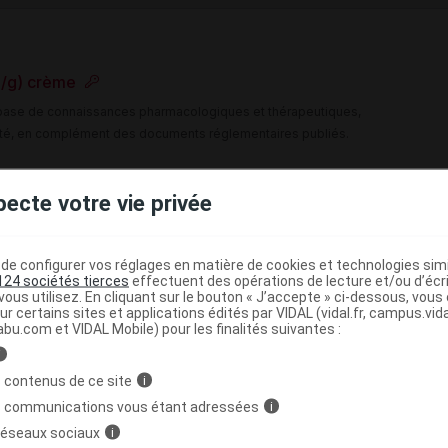
g/g) crème
e base de connaissances pharmacologiques et thérapeutiques,
té, en complément des documents réglementaires publiés.
peutique VIDAL
pecte votre vie privée
>
(
Voie locale
Trétinoïne seule ou associée et
e configurer vos réglages en matière de cookies et technologies simil
124 sociétés tierces
effectuent des opérations de lecture et/ou d’écr
ous utilisez. En cliquant sur le bouton « J’accepte » ci-dessous, vou
>
>
UES
PREPARATIONS ANTIACNEIQUES
ur certains sites et applications édités par VIDAL (vidal.fr, campus.vidal.
abu.com et VIDAL Mobile) pour les finalités suivantes :
>
 A USAGE TOPIQUE
RETINOIDES ANTIACNEIQUES A
i
 contenus de ce site
i
s communications vous étant adressées
i
 réseaux sociaux
i