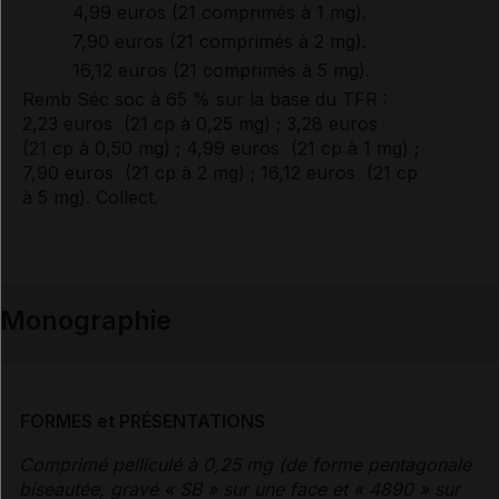
4,99 euros (21 comprimés à 1 mg).
7,90 euros (21 comprimés à 2 mg).
16,12 euros (21 comprimés à 5 mg).
Remb Séc soc à 65 % sur la base du TFR :
2,23 euros (21 cp à 0,25 mg) ; 3,28 euros
(21 cp à 0,50 mg) ; 4,99 euros (21 cp à 1 mg) ;
7,90 euros (21 cp à 2 mg) ; 16,12 euros (21 cp
à 5 mg). Collect.
Monographie
FORMES et PRÉSENTATIONS
Comprimé pelliculé à 0,25 mg (de forme pentagonale
biseautée, gravé « SB » sur une face et « 4890 » sur