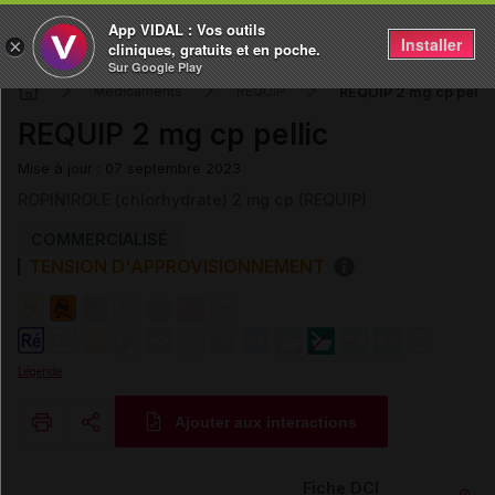
App VIDAL : Vos outils
Installer
×
cliniques, gratuits et en poche.
Sur Google Play
REQUIP 2 mg cp pelli
Médicaments
REQUIP
REQUIP 2 mg cp pellic
Mise à jour : 07 septembre 2023
ROPINIROLE (chlorhydrate) 2 mg cp (REQUIP)
COMMERCIALISÉ
TENSION D'APPROVISIONNEMENT
Légende
Ajouter aux interactions
Copier l'url
Fiche DCI