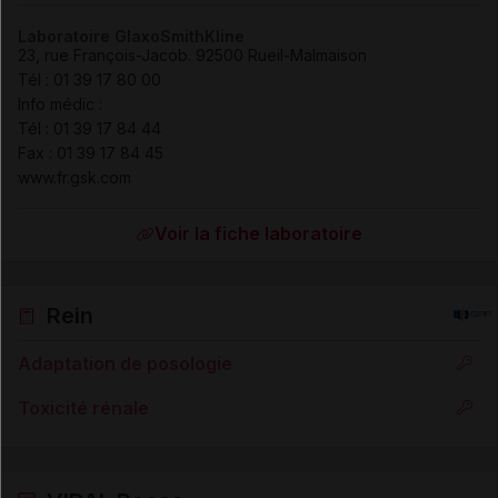
Laboratoire GlaxoSmithKline
23, rue François-Jacob
.
92500
Rueil-Malmaison
Tél
:
01 39 17 80 00
Info médic :
Tél
:
01 39 17 84 44
Fax
:
01 39 17 84 45
www.fr.gsk.com
Voir la fiche laboratoire
Rein
Adaptation de posologie
Toxicité rénale