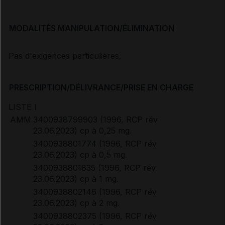
MODALITÉS MANIPULATION/ÉLIMINATION
Pas d'exigences particulières.
PRESCRIPTION/DÉLIVRANCE/PRISE EN CHARGE
LISTE I
AMM
3400938799903 (1996, RCP rév
23.06.2023) cp à 0,25 mg.
3400938801774 (1996, RCP rév
23.06.2023) cp à 0,5 mg.
3400938801835 (1996, RCP rév
23.06.2023) cp à 1 mg.
3400938802146 (1996, RCP rév
23.06.2023) cp à 2 mg.
3400938802375 (1996, RCP rév