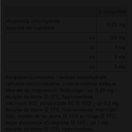
p comprimé
Ropinirole chlorhydrate
0,25 mg
exprimé en ropinirole
ou
0,5 mg
ou
1 mg
ou
2 mg
ou
5 mg
Excipients
(communs) : lactose monohydraté,
cellulose microcristalline, croscarmellose sodique,
stéarate de magnésium.
Pelliculage : cp 0,25 mg :
dioxyde de titane (E 171), hypromellose,
macrogol 400, polysorbate 80 (E 433) ;
cp 0,5 mg :
dioxyde de titane (E 171), hypromellose, macrogol
400, oxydes de fer jaune (E 172) et rouge (E 172),
laque aluminique d'indigotine (E 132) ;
cp 1 mg :
dioxyde de titane (E 171), hypromellose,