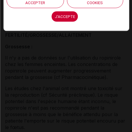
ACCEPTER
COOKIES
Connectez-vous
pour accéder à ce contenu
J'ACCEPTE
FERTILITÉ/GROSSESSE/ALLAITEMENT
Grossesse :
Il n'y a pas de données sur l'utilisation du ropinirole
chez les femmes enceintes. Les concentrations de
ropinirole peuvent augmenter progressivement
pendant la grossesse (
cf Pharmacocinétique
).
Les études chez l'animal ont montré une toxicité sur
la reproduction (
cf Sécurité préclinique
). Le risque
potentiel dans l'espèce humaine étant inconnu, le
ropinirole n'est pas recommandé pendant la
grossesse à moins que le bénéfice attendu pour la
patiente l'emporte sur le risque potentiel encouru par
le fœtus.