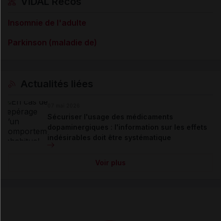
VIDAL Recos
Insomnie de l'adulte
Parkinson (maladie de)
Actualités liées
07 mai 2026
Sécuriser l'usage des médicaments
dopaminergiques : l'information sur les effets
indésirables doit être systématique
Voir plus