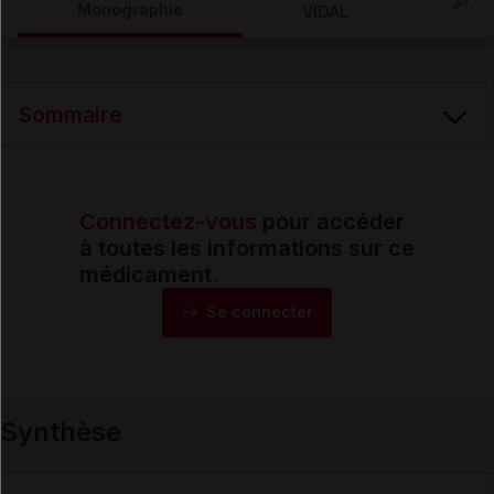
Monographie
VIDAL
Email
Sommaire
Connectez-vous
pour accéder
Synthèse
à toutes les informations sur ce
médicament.
Monographie
Se connecter
Formes et présentations
Synthèse
Composition