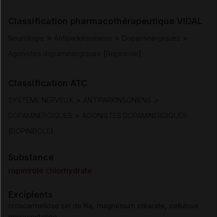
Indications
Classification pharmacothérapeutique VIDAL
Posologie et mode d'administration
>
>
>
Neurologie
Antiparkinsoniens
Dopaminergiques
(
)
Agonistes dopaminergiques
Ropinirole
Contre-indications
Classification ATC
Mises en garde et précautions d'emploi
>
>
SYSTEME NERVEUX
ANTIPARKINSONIENS
Interactions
>
DOPAMINERGIQUES
AGONISTES DOPAMINERGIQUES
(
)
ROPINIROLE
Fertilité/grossesse/allaitement
Substance
Conduite et utilisation de machines
ropinirole chlorhydrate
Excipients
Effets indésirables
,
,
croscarmellose sel de Na
magnésium stéarate
cellulose
microcristalline