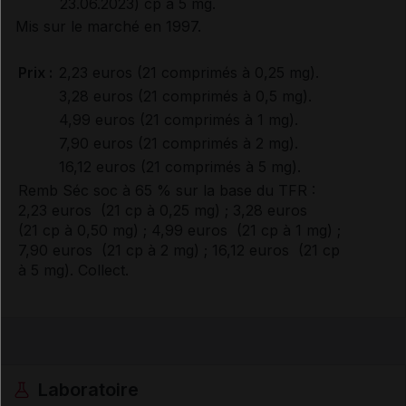
23.06.2023) cp à 5 mg.
Mis sur le marché en 1997.
Prix :
2,23 euros (21 comprimés à 0,25 mg).
3,28 euros (21 comprimés à 0,5 mg).
4,99 euros (21 comprimés à 1 mg).
7,90 euros (21 comprimés à 2 mg).
16,12 euros (21 comprimés à 5 mg).
Remb Séc soc à 65 % sur la base du TFR :
2,23 euros (21 cp à 0,25 mg) ; 3,28 euros
(21 cp à 0,50 mg) ; 4,99 euros (21 cp à 1 mg) ;
7,90 euros (21 cp à 2 mg) ; 16,12 euros (21 cp
à 5 mg). Collect.
Laboratoire