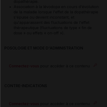
dopathérapie.
Association à la lévodopa en cours d'évolution
de la maladie lorsque l'effet de la dopathérapie
s'épuise ou devient inconstant, et
qu'apparaissent des fluctuations de l'effet
thérapeutique (fluctuations de type « fin de
dose » ou effets « on-off »).
POSOLOGIE ET MODE D'ADMINISTRATION
Connectez-vous
pour accéder à ce contenu
CONTRE-INDICATIONS
Connectez-vous
pour accéder à ce contenu