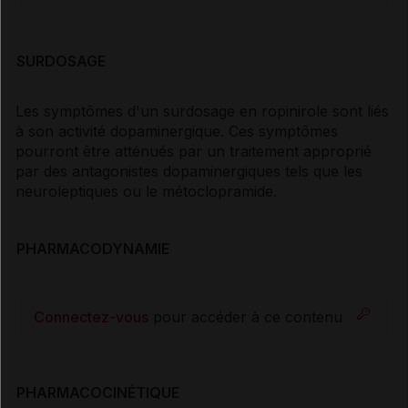
SURDOSAGE
Les symptômes d'un surdosage en ropinirole sont liés
à son activité dopaminergique. Ces symptômes
pourront être atténués par un traitement approprié
par des antagonistes dopaminergiques tels que les
neuroleptiques ou le métoclopramide.
PHARMACODYNAMIE
Connectez-vous
pour accéder à ce contenu
PHARMACOCINÉTIQUE