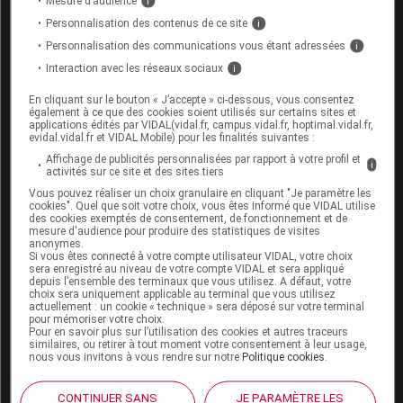
Mesure d’audience
i
Personnalisation des contenus de ce site
i
Excipients :
Personnalisation des communications vous étant adressées
i
Lactose :
Interaction avec les réseaux sociaux
i
Ce médicament contient du lactose.
En cliquant sur le bouton « J’accepte » ci-dessous, vous consentez
Les patients présentant des problèmes héréditaires
également à ce que des cookies soient utilisés sur certains sites et
rares d'intolérance au galactose, de déficit total en
applications édités par VIDAL(vidal.fr, campus.vidal.fr, hoptimal.vidal.fr,
evidal.vidal.fr et VIDAL Mobile) pour les finalités suivantes :
lactase ou un syndrome de malabsorption du glucose
Affichage de publicités personnalisées par rapport à votre profil et
ou du galactose ne doivent pas prendre ce
i
activités sur ce site et des sites tiers
médicament.
Vous pouvez réaliser un choix granulaire en cliquant "Je paramètre les
cookies". Quel que soit votre choix, vous êtes informé que VIDAL utilise
Sodium :
des cookies exemptés de consentement, de fonctionnement et de
mesure d'audience pour produire des statistiques de visites
Chaque comprimé pelliculé de Requip contient moins
anonymes.
Si vous êtes connecté à votre compte utilisateur VIDAL, votre choix
de 1 mmol (23 mg) de sodium par comprimé, c'est-à-
sera enregistré au niveau de votre compte VIDAL et sera appliqué
dire qu'il est essentiellement « sans sodium ».
depuis l’ensemble des terminaux que vous utilisez. A défaut, votre
choix sera uniquement applicable au terminal que vous utilisez
actuellement : un cookie « technique » sera déposé sur votre terminal
pour mémoriser votre choix.
Pour en savoir plus sur l’utilisation des cookies et autres traceurs
INTERACTIONS
similaires, ou retirer à tout moment votre consentement à leur usage,
nous vous invitons à vous rendre sur notre
Politique cookies
.
Voir dans l'analyse d'ordonnance
CONTINUER SANS
JE PARAMÈTRE LES