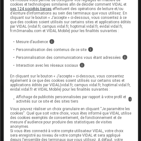
cookies et technologies similaires afin de décider comment VIDAL et
Commercialisé
ses 124 sociétés tierces
effectuent des opérations de lecture et/ou
d’écriture d’informations au sein des terminaux que vous utilisez. En
cliquant sur le bouton « J’accepte » ci-dessous, vous consentez à ce
que des cookies soient utilisés sur certains sites et applications édités
par VIDAL (vidal.fr, campus.vidal.fr, hoptimal.vidal.fr, evidal.vidal.fr,
REMIFENTANIL VIATRIS 5 mg Pdre p sol inj/p perf
fr.m3manabu.com et VIDAL Mobile) pour les finalités suivantes :
5Fl/5mg
Mesure d’audience
i
Cip :
3400957729486
Personnalisation des contenus de ce site
i
Modalités de conservation : Avant ouverture : < 25° durant
Personnalisation des communications vous étant adressées
i
36 mois
Interaction avec les réseaux sociaux
i
Commercialisé
En cliquant sur le bouton « J’accepte » ci-dessous, vous consentez
également à ce que des cookies soient utilisés sur certains sites et
applications édités par VIDAL(vidal.fr, campus.vidal.fr, hoptimal.vidal.fr,
evidal.vidal.fr et VIDAL Mobile) pour les finalités suivantes :
Affichage de publicités personnalisées par rapport à votre profil et
Laboratoire
i
activités sur ce site et des sites tiers
Vous pouvez réaliser un choix granulaire en cliquant "Je paramètre les
cookies". Quel que soit votre choix, vous êtes informé que VIDAL utilise
Viatris Santé
des cookies exemptés de consentement, de fonctionnement et de
mesure d'audience pour produire des statistiques de visites
anonymes.
Voir la fiche laboratoire
Si vous êtes connecté à votre compte utilisateur VIDAL, votre choix
sera enregistré au niveau de votre compte VIDAL et sera appliqué
depuis l’ensemble des terminaux que vous utilisez. A défaut, votre