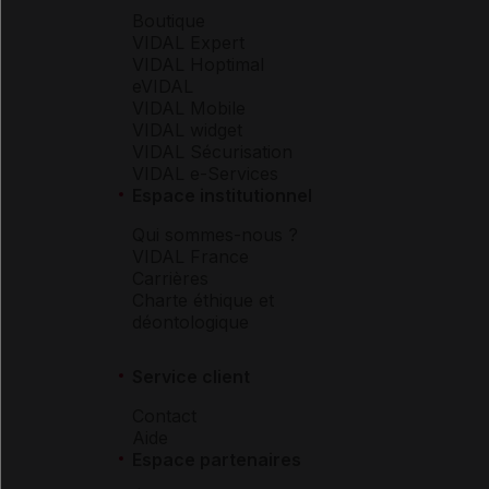
Boutique
VIDAL Expert
VIDAL Hoptimal
eVIDAL
VIDAL Mobile
VIDAL widget
VIDAL Sécurisation
VIDAL e-Services
Espace institutionnel
Qui sommes-nous ?
VIDAL France
Carrières
Charte éthique et
déontologique
Service client
Contact
Aide
Espace partenaires