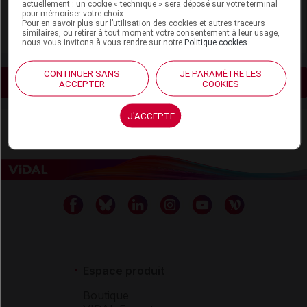
actuellement : un cookie « technique » sera déposé sur votre terminal
pour mémoriser votre choix.
Pour en savoir plus sur l’utilisation des cookies et autres traceurs
Anesthésie
similaires, ou retirer à tout moment votre consentement à leur usage,
nous vous invitons à vous rendre sur notre
Politique cookies
.
CONTINUER SANS
JE PARAMÈTRE LES
Voir les actualités liées
ACCEPTER
COOKIES
J'ACCEPTE
Espace produit
Boutique