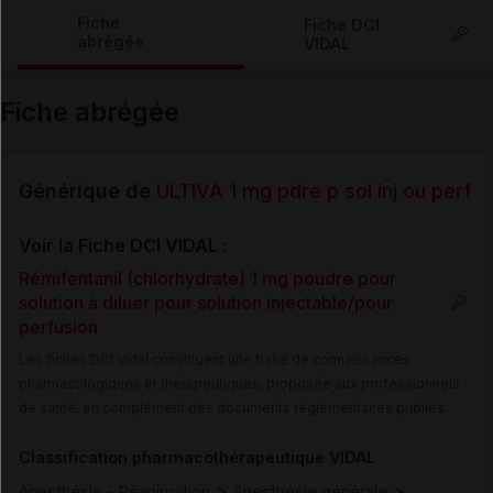
Copier l'url
Fiche
Fiche DCI
abrégée
VIDAL
Email
Fiche abrégée
Générique de
ULTIVA 1 mg pdre p sol inj ou perf
Voir la Fiche DCI VIDAL :
Rémifentanil (chlorhydrate) 1 mg poudre pour
solution à diluer pour solution injectable/pour
perfusion
Les fiches DCI Vidal constituent une base de connaissances
pharmacologiques et thérapeutiques, proposée aux professionnels
de santé, en complément des documents réglementaires publiés.
Classification pharmacothérapeutique VIDAL
>
>
Anesthésie - Réanimation
Anesthésie générale