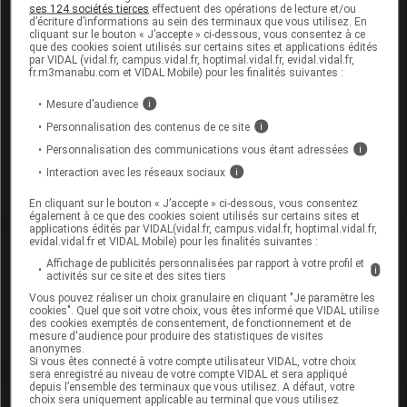
ses 124 sociétés tierces
effectuent des opérations de lecture et/ou
d’écriture d’informations au sein des terminaux que vous utilisez. En
cliquant sur le bouton « J’accepte » ci-dessous, vous consentez à ce
que des cookies soient utilisés sur certains sites et applications édités
REMIFENTANIL VIATRIS 1 mg Pdre p sol inj/p perf
par VIDAL (vidal.fr, campus.vidal.fr, hoptimal.vidal.fr, evidal.vidal.fr,
5Fl/1mg
fr.m3manabu.com et VIDAL Mobile) pour les finalités suivantes :
Cip :
3400957728137
Mesure d’audience
i
Modalités de conservation : Avant ouverture : < 25° durant
Personnalisation des contenus de ce site
i
18 mois
Personnalisation des communications vous étant adressées
i
Commercialisé
Interaction avec les réseaux sociaux
i
En cliquant sur le bouton « J’accepte » ci-dessous, vous consentez
également à ce que des cookies soient utilisés sur certains sites et
applications édités par VIDAL(vidal.fr, campus.vidal.fr, hoptimal.vidal.fr,
evidal.vidal.fr et VIDAL Mobile) pour les finalités suivantes :
Laboratoire
Affichage de publicités personnalisées par rapport à votre profil et
i
activités sur ce site et des sites tiers
Viatris Santé
Vous pouvez réaliser un choix granulaire en cliquant "Je paramètre les
cookies". Quel que soit votre choix, vous êtes informé que VIDAL utilise
des cookies exemptés de consentement, de fonctionnement et de
mesure d'audience pour produire des statistiques de visites
Voir la fiche laboratoire
anonymes.
Si vous êtes connecté à votre compte utilisateur VIDAL, votre choix
sera enregistré au niveau de votre compte VIDAL et sera appliqué
depuis l’ensemble des terminaux que vous utilisez. A défaut, votre
choix sera uniquement applicable au terminal que vous utilisez
VIDAL Recos