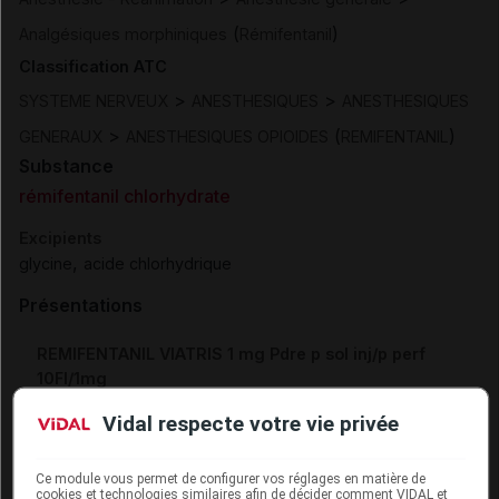
(
)
Analgésiques morphiniques
Rémifentanil
Classification ATC
>
>
SYSTEME NERVEUX
ANESTHESIQUES
ANESTHESIQUES
>
(
)
GENERAUX
ANESTHESIQUES OPIOIDES
REMIFENTANIL
Substance
rémifentanil chlorhydrate
Excipients
,
glycine
acide chlorhydrique
Présentations
REMIFENTANIL VIATRIS 1 mg Pdre p sol inj/p perf
10Fl/1mg
Cip :
3400957728366
Vidal respecte votre vie privée
Modalités de conservation : Avant ouverture : < 25° durant
18 mois
Ce module vous permet de configurer vos réglages en matière de
Commercialisé
cookies et technologies similaires afin de décider comment VIDAL et