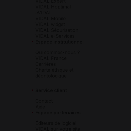
VIDAL Expert
VIDAL Hoptimal
eVIDAL
VIDAL Mobile
VIDAL widget
VIDAL Sécurisation
VIDAL e-Services
Espace institutionnel
Qui sommes-nous ?
VIDAL France
Carrières
Charte éthique et
déontologique
Service client
Contact
Aide
Espace partenaires
Éditeurs de logiciel
VIDAL sur votre site