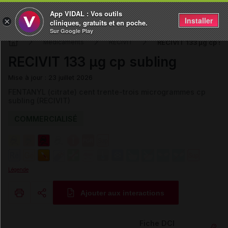
App VIDAL : Vos outils
Installer
×
cliniques, gratuits et en poche.
Sur Google Play
RECIVIT 133 µg cp su
Médicaments
RECIVIT
RECIVIT 133 µg cp subling
Mise à jour : 23 juillet 2026
FENTANYL (citrate) cent trente-trois microgrammes cp
subling (RECIVIT)
COMMERCIALISÉ
Légende
Ajouter aux interactions
Copier l'url
Fiche DCI