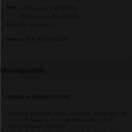
Prix :
77,89 euros (Plq PET/15).
155,38 euros (Plq PET/30).
Remb Séc soc à 65 %.
Source :
RCP du 21/01/2025
Monographie
FORMES et PRÉSENTATIONS
Comprimé sublingual (blanc, convexe, triangulaire, de
5,6 mm de hauteur, avec une impression « 1 » à
l'encre noire sur une face).