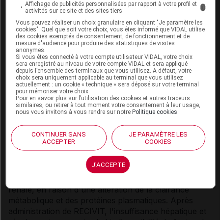
Affichage de publicités personnalisées par rapport à votre profil et
i
activités sur ce site et des sites tiers
Pathologie cardiaque
Vous pouvez réaliser un choix granulaire en cliquant "Je paramètre les
cookies". Quel que soit votre choix, vous êtes informé que VIDAL utilise
Le fentanyl peut provoquer une bradycardie. Il doit
des cookies exemptés de consentement, de fonctionnement et de
être utilisé avec prudence chez les patients
mesure d'audience pour produire des statistiques de visites
anonymes.
présentant des antécédents de bradyarythmie ou une
Si vous êtes connecté à votre compte utilisateur VIDAL, votre choix
sera enregistré au niveau de votre compte VIDAL et sera appliqué
bradyarythmie préexistante.
depuis l’ensemble des terminaux que vous utilisez. A défaut, votre
choix sera uniquement applicable au terminal que vous utilisez
Insuffisance hépatique ou rénale
actuellement : un cookie « technique » sera déposé sur votre terminal
pour mémoriser votre choix.
Pour en savoir plus sur l’utilisation des cookies et autres traceurs
De plus, RECIVIT doit être administré avec prudence
similaires, ou retirer à tout moment votre consentement à leur usage,
nous vous invitons à vous rendre sur notre
Politique cookies
.
chez les patients présentant une insuffisance
hépatique ou rénale. L'influence d'un
CONTINUER SANS
JE PARAMÈTRE LES
dysfonctionnement hépatique et rénal sur la
ACCEPTER
COOKIES
pharmacocinétique du médicament n'a pas été
évaluée. Toutefois, lors d'une administration
J'ACCEPTE
intraveineuse, il a été démontré que la clairance du
fentanyl est altérée en cas d'insuffisance hépatique ou
rénale, en raison d'une altération de la clairance
métabolique et des protéines plasmatiques. Après
administration de RECIVIT, l'insuffisance hépatique et