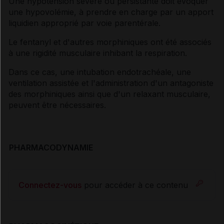
Une hypotension sévère ou persistante doit évoquer
une hypovolémie, à prendre en charge par un apport
liquidien approprié par voie parentérale.
Le fentanyl et d'autres morphiniques ont été associés
à une rigidité musculaire inhibant la respiration.
Dans ce cas, une intubation endotrachéale, une
ventilation assistée et l'administration d'un antagoniste
des morphiniques ainsi que d'un relaxant musculaire,
peuvent être nécessaires.
PHARMACODYNAMIE
Connectez-vous
pour accéder à ce contenu