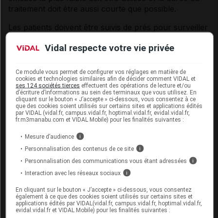
traitement doit être aussi courte que possible.
Les patients doivent être suivis de près pour surveiller
la survenue de signes et symptômes de dépression
Vidal respecte votre vie privée
respiratoire et de sédation. A cet égard, il est
fortement recommandé d'informer les patients et
leurs soignants afin qu'ils connaissent ces symptômes
Ce module vous permet de configurer vos réglages en matière de
cookies et technologies similaires afin de décider comment VIDAL et
(voir rubrique
Interactions
).
ses 124 sociétés tierces
effectuent des opérations de lecture et/ou
d’écriture d’informations au sein des terminaux que vous utilisez. En
Effets cérébraux de l'hypercapnie, troubles de la
cliquant sur le bouton « J’accepte » ci-dessous, vous consentez à ce
que des cookies soient utilisés sur certains sites et applications édités
conscience, traumatisme crânien
par VIDAL (vidal.fr, campus.vidal.fr, hoptimal.vidal.fr, evidal.vidal.fr,
fr.m3manabu.com et VIDAL Mobile) pour les finalités suivantes :
RECIVIT ne doit être administré qu'avec une extrême
Mesure d’audience
i
prudence aux patients susceptibles de présenter une
Personnalisation des contenus de ce site
sensibilité particulière aux effets cérébraux de
i
l'hypercapnie, comme les patients présentant des
Personnalisation des communications vous étant adressées
i
signes d'hypertension intracrânienne ou des troubles
Interaction avec les réseaux sociaux
i
de la conscience. Les opioïdes pouvant masquer
En cliquant sur le bouton « J’accepte » ci-dessous, vous consentez
l'évolution clinique chez les patients atteints de
également à ce que des cookies soient utilisés sur certains sites et
traumatismes crâniens, ils ne doivent être utilisés
applications édités par VIDAL(vidal.fr, campus.vidal.fr, hoptimal.vidal.fr,
evidal.vidal.fr et VIDAL Mobile) pour les finalités suivantes :
qu'en cas d'absolue nécessité.