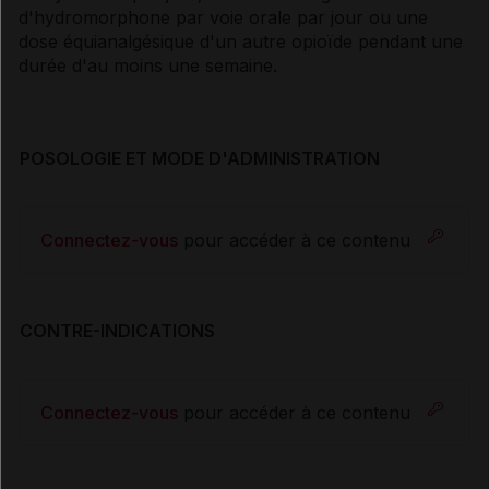
d'hydromorphone par voie orale par jour ou une
dose équianalgésique d'un autre opioïde pendant une
durée d'au moins une semaine.
POSOLOGIE ET MODE D'ADMINISTRATION
Connectez-vous
pour accéder à ce contenu
CONTRE-INDICATIONS
Connectez-vous
pour accéder à ce contenu