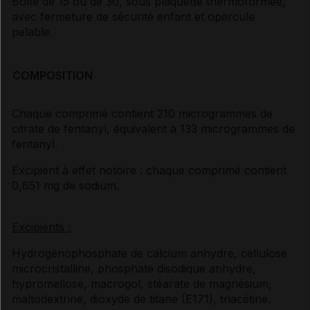
Boîte de 15 ou de 30, sous plaquette thermoformée,
avec fermeture de sécurité enfant et opercule
pelable.
COMPOSITION
Chaque comprimé contient 210 microgrammes de
citrate de fentanyl, équivalent à 133 microgrammes de
fentanyl.
Excipient à effet notoire : chaque comprimé contient
0,651 mg de sodium.
Excipients :
Hydrogénophosphate de calcium anhydre, cellulose
microcristalline, phosphate disodique anhydre,
hypromellose, macrogol, stéarate de magnésium,
maltodextrine, dioxyde de titane (E171), triacétine.