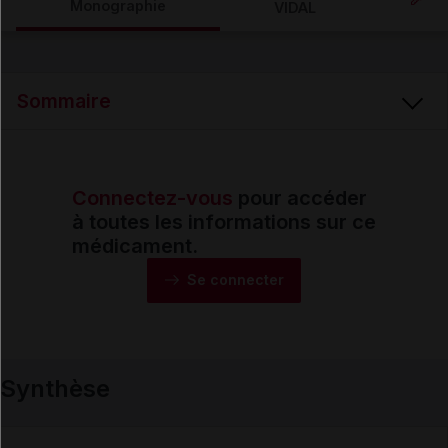
Monographie
VIDAL
Email
Sommaire
Connectez-vous
pour accéder
Synthèse
à toutes les informations sur ce
médicament.
Monographie
Se connecter
Formes et présentations
Synthèse
Composition