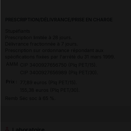
PRESCRIPTION/DÉLIVRANCE/PRISE EN CHARGE
Stupéfiants
Prescription limitée à 28 jours.
Délivrance fractionnée à 7 jours.
Prescription sur ordonnance répondant aux
spécifications fixées par l'arrêté du 31 mars 1999.
AMM
CIP 3400927656750 (Plq PET/15).
CIP 3400927656989 (Plq PET/30).
Prix :
77,89 euros (Plq PET/15).
155,38 euros (Plq PET/30).
Remb Séc soc à 65 %.
Laboratoire