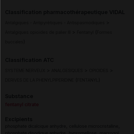
Indications
Classification pharmacothérapeutique VIDAL
Posologie et mode d'administration
>
Antalgiques - Antipyrétiques - Antispasmodiques
>
(
Antalgiques opioïdes de palier III
Fentanyl
Formes
Contre-indications
)
buccales
Mises en garde et précautions d'emploi
Classification ATC
Interactions
>
>
>
SYSTEME NERVEUX
ANALGESIQUES
OPIOIDES
(
)
DERIVES DE LA PHENYLPIPERIDINE
FENTANYL
Fertilité/grossesse/allaitement
Substance
Conduite et utilisation de machines
fentanyl citrate
Excipients
Effets indésirables
,
,
phosphate dicalcique anhydre
cellulose microcristalline
,
,
phosphate disodique anhydre
hypromellose
macrogol