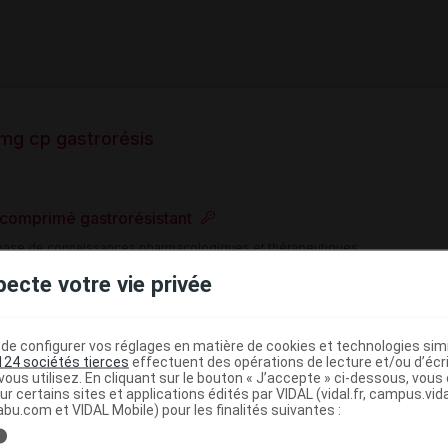
mg cp gastrorésis
comprimé gastrorésistant
e base de connaissances pharmacologiques et thérapeutiques,
té, en complément des documents réglementaires publiés.
pecte votre vie privée
peutique VIDAL
>
>
Reflux gastro-oesophagien
Antisécrétoires
e configurer vos réglages en matière de cookies et technologies simil
124 sociétés tierces
effectuent des opérations de lecture et/ou d’écr
(
)
pompe à protons
Rabéprazole
ous utilisez. En cliquant sur le bouton « J’accepte » ci-dessous, vou
ur certains sites et applications édités par VIDAL (vidal.fr, campus.vidal.
>
crétoires gastriques
Inhibiteurs de la pompe à
abu.com et VIDAL Mobile) pour les finalités suivantes :
i