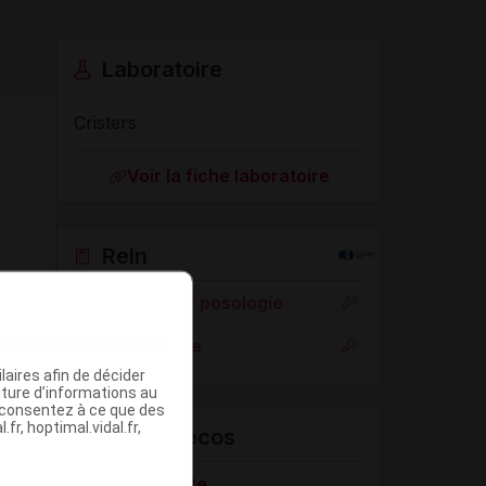
Laboratoire
Cristers
Voir la fiche laboratoire
Rein
Adaptation de posologie
Toxicité rénale
aires afin de décider
iture d’informations au
s consentez à ce que des
fr, hoptimal.vidal.fr,
VIDAL Recos
RGO de l'adulte