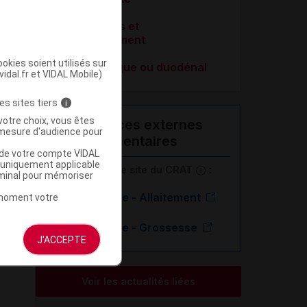
Soins palliatifs et
accompagnement
okies soient utilisés sur
Ulcère gastrique ou duodénal
vidal.fr et VIDAL Mobile)
es sites tiers
i
votre choix, vous êtes
Ressources externes
mesure d'audience pour
complémentaires
u de votre compte VIDAL
a uniquement applicable
En savoir plus le site du CRAT
:
rminal pour mémoriser
Rabéprazole - Allaitement
t moment votre
Rabéprazole - Grossesse
J'ACCEPTE
Voir les actualités liées