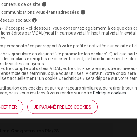
 contenus de ce site
i
s communications vous étant adressées
i
>
>
ISME
MEDICAMENTS DES TROUBLES DE L'ACIDITE
 réseaux sociaux
i
PTIQUE ET DU REFLUX GASTRO-OESOPHAGIEN (RGO)
on « J’accepte » ci-dessous, vous consentez également à ce que des co
tions édités par VIDAL(vidal.fr, campus.vidal.fr, hoptimal.vidal.fr, evidal.
(
)
 PROTONS
RABEPRAZOLE
tes :
s personnalisées par rapport à votre profil et activités sur ce site et d
choix granulaire en cliquant "Je paramètre les cookies". Quel que soit 
ise des cookies exemptés de consentement, de fonctionnement et de 
es de visites anonymes.
 votre compte utilisateur VIDAL, votre choix sera enregistré au nivea
,
,
 substituée
mannitol
magnésium stéarate
l’ensemble des terminaux que vous utilisez. A défaut, votre choix ser
de de magnésium
ilisez actuellement : un cookie « technique » sera déposé sur votre te
’utilisation des cookies et autres traceurs similaires, ou retirer à tou
,
 méthacrylique et d'acrylate d'éthyle
polysorbate
ge, nous vous invitons à vous rendre sur notre
Politique cookies
.
,
èneglycol
talc
,
une oxyde
titane dioxyde
CCEPTER
JE PARAMÈTRE LES COOKIES
mg Cpr gastro-rés Plq/28